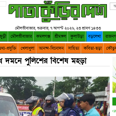
মৌলভীবাজার, শুক্রবার, ৭ আগস্ট ২০২৬, ২৩ শ্রাবণ ১৪৩৩
জুড়ী
মৌলভীবাজার
কমলগঞ্জ
শ্রীমঙ্গল
কুলাউড়া
বড়লেখা
রাজন
থ্য-প্রযুক্তি
খেলাধুলা
আনন্দ-বিনোদন
সাহিত্য
কবিতা-ছড়া
কৌতু
 দমনে পুলিশের বিশেষ মহড়া