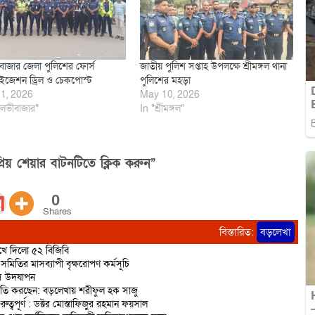
াজার জেলা পুলিশের ফোর্স
জাতীয় পুলিশ সপ্তাহ উপলক্ষে শ্রীমঙ্গল থানা
ইজেশন ড্রিল ও চেকপোস্ট
পুলিশের মহড়া
1, 2026
May 10, 2026
লভীবাজার"
In "শ্রীমঙ্গল"
িয় শেয়ার বাটনটিতে ক্লিক করুন”
0
Shares
বিস্তারিত:
বড়লেখা
রুখে দিলো ৫২ বিজিবি
মিতির মাসব্যাপী বৃক্ষরোপণ কর্মসূচি
িবস উদযাপন
রাজনীতি করছেন: বড়লেখায় শরীফুল হক সাজু
বপূর্ণ : ডক্টর মোস্তাফিজুর রহমান ফয়সাল