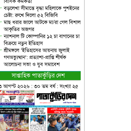
বিসিক কর্মকর্তা
বড়লেখা সীমান্তে বৃদ্ধা মহিলাকে পুশইনের
চেষ্টা: রুখে দিলো ৫২ বিজিবি
মাছ ধরার জালে আটকে মা/রা গেল বিশাল
আকৃতির অজগর
ন্যাশনাল টি কোম্পানির ১২ চা বাগানের চা
বিক্রয়ে নতুন ইতিহাস
শ্রীমঙ্গলে ‘ইতিহাসের আয়নায় জুলাই
গণঅভ্যুত্থান’: প্রত্যাশা-প্রাপ্তি শীর্ষক
আলোচনা সভা ও যুব সমাবেশ
সাপ্তাহিক পাতাকুঁড়ির দেশ
৩ আগস্ট ২০২৬ : ৩০ তম বর্ষ : সংখ্যা ২৫