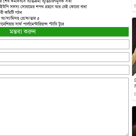
র শেষ কর্মদিবসে ব্যতিক্রমী স্মৃতিচারণমুলক সভা
 ইউপি সদস্য সোনামের শপথ গ্রহণে আর নেই কোনো বাধা
করী কমিটি গঠন
ত আ/সা/মিসহ গ্রে/ফ/তার ৫
িয়ায় সার্ফ পার্লামেন্টারিয়ান্স স্টাডি ট্যুর
মন্তব্য করুন