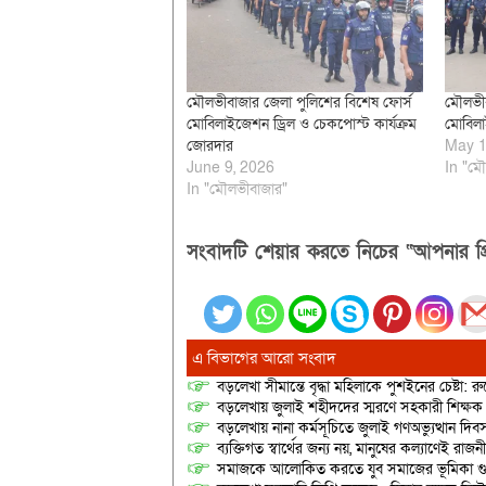
মৌলভীবাজার জেলা পুলিশের বিশেষ ফোর্স
মৌলভীব
মোবিলাইজেশন ড্রিল ও চেকপোস্ট কার্যক্রম
মোবিলা
জোরদার
May 1
June 9, 2026
In "মৌ
In "মৌলভীবাজার"
সংবাদটি শেয়ার করতে নিচের “আপনার প্র
এ বিভাগের আরো সংবাদ
বড়লেখা সীমান্তে বৃদ্ধা মহিলাকে পুশইনের চেষ্টা: 
বড়লেখায় জুলাই শহীদদের স্মরণে সহকারী শিক্ষক স
বড়লেখায় নানা কর্মসূচিতে জুলাই গণঅভ্যুত্থান দ
ব্যক্তিগত স্বার্থের জন্য নয়, মানুষের কল্যাণেই 
সমাজকে আলোকিত করতে যুব সমাজের ভূমিকা গুরুত্