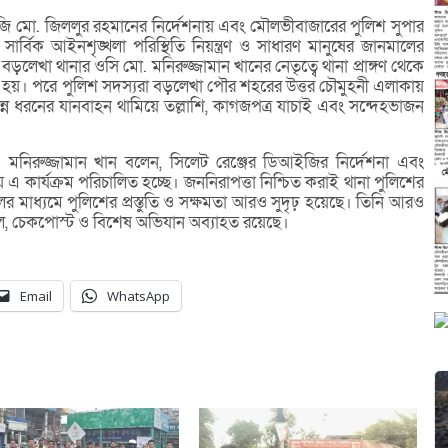
আইজি মো. জিললুর রহমানের নির্দেশনায় এবং মৌলভীবাজারের পুলিশ সুপার
র্বিক আইনশৃঙ্খলা পরিস্থিতি নিয়ন্ত্রণ ও সাধারণ মানুষের জানমালের
ড়লেখা থানার ওসি মো. মনিরুজ্জামান খানের নেতৃত্বে থানা প্রাঙ্গণ থেকে
ুরু হয়। পরে পুলিশ সদস্যরা বড়লেখা পৌর শহরের উত্তর চৌমুহনী এলাকায়
্ন ধরনের যানবাহন থামিয়ে তল্লাশি, কাগজপত্র যাচাই এবং সন্দেহভাজন
নিরুজ্জামান খান বলেন, সিলেট রেঞ্জের ডিআইজির নির্দেশনা এবং
এ কার্যক্রম পরিচালিত হচ্ছে। জননিরাপত্তা নিশ্চিত করাই থানা পুলিশের
লের মাধ্যমে পুলিশের প্রস্তুতি ও সক্ষমতা আরও সুদৃঢ় হয়েছে। তিনি আরও
হল, চেকপোস্ট ও বিশেষ অভিযান অব্যাহত রয়েছে।
Email
WhatsApp