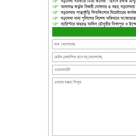
বড়লেখা সরকারি ডিগ্রি কলেজ : হিসাব রক্ষক মিন্টু
আদালত কর্তৃক বিজয়ী ঘোষণার ৩ বছর, বড়লেখায়
বড়লেখায় পাতাকুঁড়ি শিশুকিশোর থিয়েটারের কার্য
বড়লেখা থানা পুলিশের বিশেষ অভিযানে সা/জাপ্রাপ্
ব্যারিস্টার জহরত আদিব চৌধুরীর সিঙ্গাপুর ও ইন্দোনেশ