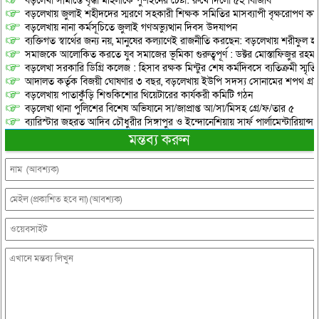
বড়লেখা সীমান্তে বৃদ্ধা মহিলাকে পুশইনের চেষ্টা: রুখে দিলো ৫২ বিজিবি
বড়লেখায় জুলাই শহীদদের স্মরণে সহকারী শিক্ষক সমিতির মাসব্যাপী বৃক্ষরোপণ কর্ম
বড়লেখায় নানা কর্মসূচিতে জুলাই গণঅভ্যুত্থান দিবস উদযাপন
ব্যক্তিগত স্বার্থের জন্য নয়, মানুষের কল্যাণেই রাজনীতি করছেন: বড়লেখায় শরীফুল হ
সমাজকে আলোকিত করতে যুব সমাজের ভূমিকা গুরুত্বপূর্ণ : ডক্টর মোস্তাফিজুর রহম
বড়লেখা সরকারি ডিগ্রি কলেজ : হিসাব রক্ষক মিন্টুর শেষ কর্মদিবসে ব্যতিক্রমী স্মৃ
আদালত কর্তৃক বিজয়ী ঘোষণার ৩ বছর, বড়লেখায় ইউপি সদস্য সোনামের শপথ গ্র
বড়লেখায় পাতাকুঁড়ি শিশুকিশোর থিয়েটারের কার্যকরী কমিটি গঠন
বড়লেখা থানা পুলিশের বিশেষ অভিযানে সা/জাপ্রাপ্ত আ/সা/মিসহ গ্রে/ফ/তার ৫
ব্যারিস্টার জহরত আদিব চৌধুরীর সিঙ্গাপুর ও ইন্দোনেশিয়ায় সার্ফ পার্লামেন্টারিয়ান্স স্
মন্তব্য করুন