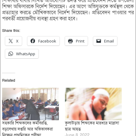
শিক্ষার্থীর বাবার লিখিত অভিযোগটি তদন্ত করে প্রতিবেদন দিতে উপজেলা
শিক্ষা অফিসারকে নির্দেশ দিয়েছেন। এর আগে অভিযুক্তকে কর্মস্থল থেকে
প্রত্যাহার করতে মৌখিকভাবে নির্দেশ দিয়েছেন। প্রতিবেদন পাওয়ার পর
পরবর্তী প্রয়োজনীয় ব্যবস্থা গ্রহণ করা হবে।
Share this:
X
Facebook
Print
Email
WhatsApp
Related
সহকারি শিক্ষকদের কর্মবিরতি,
কুলাউড়ায় শিক্ষকের মারধরে মাদ্রাসা
বড়লেখায় দপ্তরি আর অভিভাবকরা
ছাত্র আহত
নিচ্ছেন প্রাথমিকের পরীক্ষা
June 8, 2022