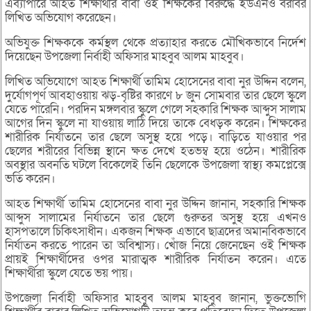
এব্যাপারে আহত শিক্ষার্থীর বাবা ওই শিক্ষকের বিরুদ্ধে ইউএনও বরাবর
লিখিত অভিযোগ করেছেন।
অভিযুক্ত শিক্ষককে কর্মস্থল থেকে প্রত্যাহার করতে মৌখিকভাবে নির্দেশ
দিয়েছেন উপজেলা নির্বাহী অফিসার মাহবুব আলম মাহবুব।
লিখিত অভিযোগে আহত শিক্ষার্থী তামিম হোসেনের বাবা নুর উদ্দিন বলেন,
দুর্যোগপূর্ণ আবহাওয়ায় ঝড়-বৃষ্টির কারণে ৮ জুন সোমবার তার ছেলে স্কুলে
যেতে পারেনি। পরদিন মঙ্গলবার স্কুলে গেলে সহকারি শিক্ষক আব্দুস সালাম
আগের দিন স্কুলে না যাওয়ায় লাঠি দিয়ে তাকে বেধড়ক করেন। শিক্ষকের
শারীরিক নির্যাতনে তার ছেলে অসুস্থ হয়ে পড়ে। বাড়িতে যাওয়ার পর
ছেলের শরীরের বিভিন্ন স্থানে ক্ষত দেখে হতভম্ব হয়ে ওঠেন। শারীরিক
অবস্থার অবনতি ঘটলে বিকেলেই তিনি ছেলেকে উপজেলা স্বাস্থ্য কমপ্লেক্সে
ভর্তি করেন।
আহত শিক্ষার্থী তামিম হোসেনের বাবা নুর উদ্দিন জানান, সহকারি শিক্ষক
আব্দুস সালামের নির্যাতনে তার ছেলে গুরুতর অসুস্থ হয়ে এখনও
হাসপতালে চিকিৎসাধীন। একজন শিক্ষক এভাবে ছাত্রদের অমানবিকভাবে
নির্যাতন করতে পারেন তা অবিশ্বাস্য। খোঁজ নিয়ে জেনেছেন ওই শিক্ষক
প্রায়ই শিক্ষার্থীদের ওপর মারাত্মক শারীরিক নির্যাতন করেন। এতে
শিক্ষার্থীরা স্কুলে যেতে ভয় পায়।
উপজেলা নির্বাহী অফিসার মাহবুব আলম মাহবুব জানান, ভুক্তভোগি