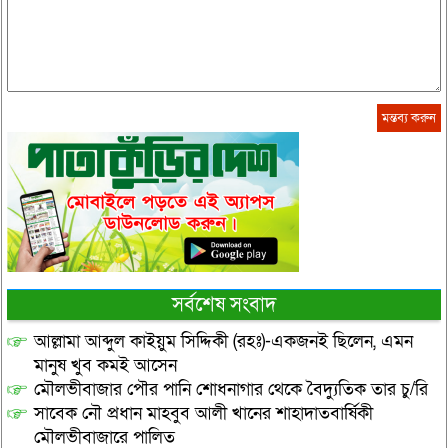
সর্বশেষ সংবাদ
আল্লামা আব্দুল কাইয়ুম সিদ্দিকী (রহঃ)-একজনই ছিলেন, এমন
মানুষ খুব কমই আসেন
মৌলভীবাজার পৌর পানি শোধনাগার থেকে বৈদ্যুতিক তার চু/রি
সাবেক নৌ প্রধান মাহবুব আলী খানের শাহাদাতবার্ষিকী
মৌলভীবাজারে পালিত