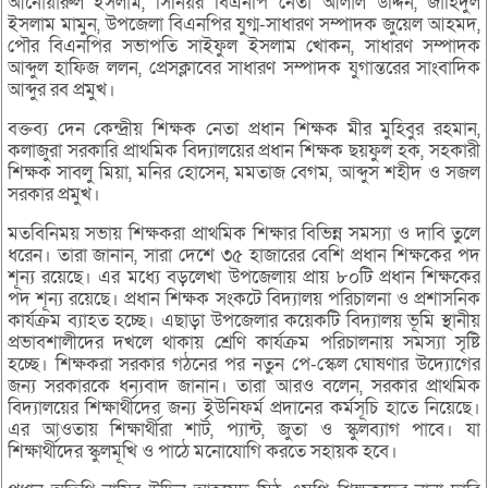
আনোয়ারুল ইসলাম, সিনিয়র বিএনপি নেতা আলাল উদ্দিন, জাহিদুল
ইসলাম মামুন, উপজেলা বিএনপির যুগ্ম-সাধারণ সম্পাদক জুয়েল আহমদ,
পৌর বিএনপির সভাপতি সাইফুল ইসলাম খোকন, সাধারণ সম্পাদক
আব্দুল হাফিজ ললন, প্রেসক্লাবের সাধারণ সম্পাদক যুগান্তরের সাংবাদিক
আব্দুর রব প্রমুখ।
বক্তব্য দেন কেন্দ্রীয় শিক্ষক নেতা প্রধান শিক্ষক মীর মুহিবুর রহমান,
কলাজুরা সরকারি প্রাথমিক বিদ্যালয়ের প্রধান শিক্ষক ছয়ফুল হক, সহকারী
শিক্ষক সাবলু মিয়া, মনির হোসেন, মমতাজ বেগম, আব্দুস শহীদ ও সজল
সরকার প্রমুখ।
মতবিনিময় সভায় শিক্ষকরা প্রাথমিক শিক্ষার বিভিন্ন সমস্যা ও দাবি তুলে
ধরেন। তারা জানান, সারা দেশে ৩৫ হাজারের বেশি প্রধান শিক্ষকের পদ
শূন্য রয়েছে। এর মধ্যে বড়লেখা উপজেলায় প্রায় ৮০টি প্রধান শিক্ষকের
পদ শূন্য রয়েছে। প্রধান শিক্ষক সংকটে বিদ্যালয় পরিচালনা ও প্রশাসনিক
কার্যক্রম ব্যাহত হচ্ছে। এছাড়া উপজেলার কয়েকটি বিদ্যালয় ভূমি স্থানীয়
প্রভাবশালীদের দখলে থাকায় শ্রেণি কার্যক্রম পরিচালনায় সমস্যা সৃষ্টি
হচ্ছে। শিক্ষকরা সরকার গঠনের পর নতুন পে-স্কেল ঘোষণার উদ্যোগের
জন্য সরকারকে ধন্যবাদ জানান। তারা আরও বলেন, সরকার প্রাথমিক
বিদ্যালয়ের শিক্ষার্থীদের জন্য ইউনিফর্ম প্রদানের কর্মসূচি হাতে নিয়েছে।
এর আওতায় শিক্ষার্থীরা শার্ট, প্যান্ট, জুতা ও স্কুলব্যাগ পাবে। যা
শিক্ষার্থীদের স্কুলমূখি ও পাঠে মনোযোগি করতে সহায়ক হবে।