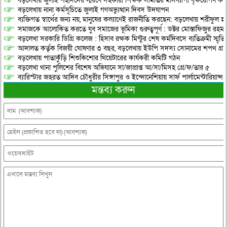
বড়লেখায় জুলাই শহীদদের স্মরণে সহকারী শিক্ষক সমিতির মাসব্যাপী বৃক্ষরোপণ কর্ম
বড়লেখায় নানা কর্মসূচিতে জুলাই গণঅভ্যুত্থান দিবস উদযাপন
ব্যক্তিগত স্বার্থের জন্য নয়, মানুষের কল্যাণেই রাজনীতি করছেন: বড়লেখায় শরীফুল হ
সমাজকে আলোকিত করতে যুব সমাজের ভূমিকা গুরুত্বপূর্ণ : ডক্টর মোস্তাফিজুর রহম
বড়লেখা সরকারি ডিগ্রি কলেজ : হিসাব রক্ষক মিন্টুর শেষ কর্মদিবসে ব্যতিক্রমী স্মৃ
আদালত কর্তৃক বিজয়ী ঘোষণার ৩ বছর, বড়লেখায় ইউপি সদস্য সোনামের শপথ গ্র
বড়লেখায় পাতাকুঁড়ি শিশুকিশোর থিয়েটারের কার্যকরী কমিটি গঠন
বড়লেখা থানা পুলিশের বিশেষ অভিযানে সা/জাপ্রাপ্ত আ/সা/মিসহ গ্রে/ফ/তার ৫
ব্যারিস্টার জহরত আদিব চৌধুরীর সিঙ্গাপুর ও ইন্দোনেশিয়ায় সার্ফ পার্লামেন্টারিয়ান্স স্
মন্তব্য করুন