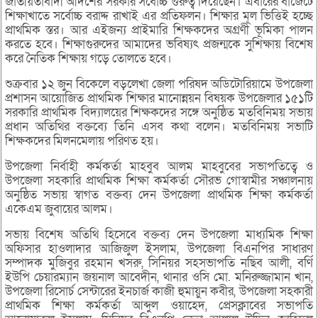
জাতীয়তাবাদী আদর্শের সরকার সর্বোচ্চ গুরুত্ব দিয়েছেন। এবারের বাজেটে
শিক্ষাখাতে সর্বোচ্চ বরাদ্দ রাখাই এর প্রতিফলন। শিক্ষার মূল ভিত্তিই হচ্ছে
প্রাথমিক স্তর। আর এইজন্য প্রাইমারি শিক্ষকদের অগ্রণী ভূমিকা পালন
করতে হবে। শিক্ষাগুরুদের আমাদের ভবিষ্যৎ প্রজন্মকে সুশিক্ষায় বিশেষ
করে নৈতিক শিক্ষায় গড়ে তোলতে হবে।
শুক্রবার ১২ জুন বিকেলে বড়লেখা জেলা পরিষদ অডিটোরিয়ামে উপজেলা
প্রশাসন আয়োজিত প্রাথমিক শিক্ষার মানোন্নয়ন বিষয়ক উপজেলার ১৫১টি
সরকারি প্রাথমিক বিদ্যালয়ের শিক্ষকদের সঙ্গে অনুষ্ঠিত মতবিনিময় সভায়
প্রধান অতিথির বক্তব্যে তিনি এসব কথা বলেন। মতবিনিময় সভাটি
শিক্ষকদের মিলনমেলায় পরিণত হয়।
উপজেলা নির্বাহী কর্মকর্তা মাহবুব আলম মাহবুবের সভাপতিত্বে ও
উপজেলা সহকারি প্রাথমিক শিক্ষা কর্মকর্তা সৌরভ গোস্বামীর সঞ্চালনায়
অনুষ্ঠিত সভায় স্বাগত বক্তব্য দেন উপজেলা প্রাথমিক শিক্ষা কর্মকর্তা
একেএম জুবায়ের আলম।
সভায় বিশেষ অতিথি হিসেবে বক্তব্য দেন উপজেলা মাধ্যমিক শিক্ষা
অফিসার হাওলাদার আজিজুল ইসলাম, উপজেলা বিএনপির সাধারণ
সম্পাদক মুজিবুর রহমান খসরু, সিনিয়র সহসভাপতি নছিব আলী, বর্ণি
ইউপি চেয়ারম্যান জয়নাল আবেদীন, থানার ওসি মো. মনিরুজ্জামান খান,
উপজেলা রিসোর্চ সেন্টারের ইনচার্জ কাজী হুমায়ুন কবীর, উপজেলা সহকারী
প্রাথমিক শিক্ষা কর্মকর্তা আব্দুল ওয়াহেদ, প্রেসক্লাবের সভাপতি