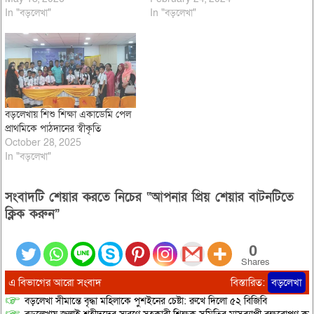
In "বড়লেখা"
In "বড়লেখা"
বড়লেখায় শিশু শিক্ষা একাডেমি পেল
প্রাথমিকে পাঠদানের স্বীকৃতি
October 28, 2025
In "বড়লেখা"
সংবাদটি শেয়ার করতে নিচের “আপনার প্রিয় শেয়ার বাটনটিতে
ক্লিক করুন”
0
Shares
এ বিভাগের আরো সংবাদ
বিস্তারিত:
বড়লেখা
বড়লেখা সীমান্তে বৃদ্ধা মহিলাকে পুশইনের চেষ্টা: রুখে দিলো ৫২ বিজিবি