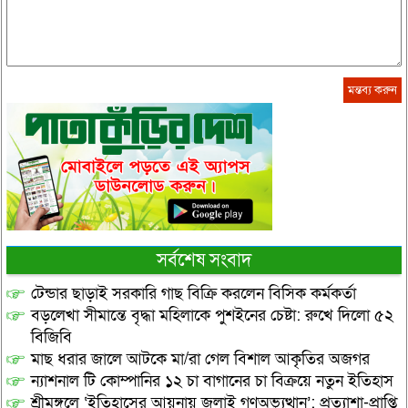
সর্বশেষ সংবাদ
টেন্ডার ছাড়াই সরকারি গাছ বিক্রি করলেন বিসিক কর্মকর্তা
বড়লেখা সীমান্তে বৃদ্ধা মহিলাকে পুশইনের চেষ্টা: রুখে দিলো ৫২
বিজিবি
মাছ ধরার জালে আটকে মা/রা গেল বিশাল আকৃতির অজগর
ন্যাশনাল টি কোম্পানির ১২ চা বাগানের চা বিক্রয়ে নতুন ইতিহাস
শ্রীমঙ্গলে ‘ইতিহাসের আয়নায় জুলাই গণঅভ্যুত্থান’: প্রত্যাশা-প্রাপ্তি