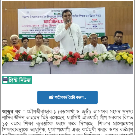
📸 ফটোকার্ড তৈরি করুন..
আব্দুর
রব :
মৌলভীবাজার-১ (বড়লেখা ও জুড়ী) আসনের সংসদ সদস্য
নাসির উদ্দিন আহমদ মিঠু বলেছেন, ফ্যাসিষ্ট আওয়ামী লীগ সরকার বিগত
১৫ বছরে শিক্ষা ব্যবস্থাকে ধ্বংস করে দিয়েছে। শিক্ষার মানোন্নয়নে
শিক্ষাব্যবস্থাকে আধুনিক, যুগোপযোগী এবং কর্মমুখী করার ওপর বর্তমান