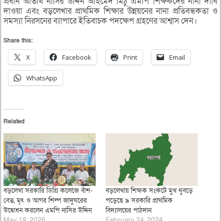
প্রধান অতিথি নাসির উদ্দিন আহমেদ মিঠু এমপি শিক্ষকদের নানা দাবি
দাওয়া এবং বড়লেখার প্রাথমিক শিক্ষার উন্নয়নের নানা প্রতিবন্ধকতা ও
সমস্যা নিরসনের ব্যাপারে ইতিবাচক পদক্ষেপ গ্রহণের আশ্বাস দেন।
Share this:
X
Facebook
Print
Email
WhatsApp
Related
বড়লেখা সরকারি ডিগ্রি কলেজে বাঁশ-
বড়লেখায় শিক্ষক সংকটে মুখ থুবড়ে
বেত, মৃৎ ও আগর শিল্প জাদুঘরের
পড়েছে ৯ সরকারি প্রাথমিক
উদ্বোধন করলেন এমপি নাসির উদ্দিন
বিদ্যালয়ের পাঠদান
May 18, 2026
February 24, 2024