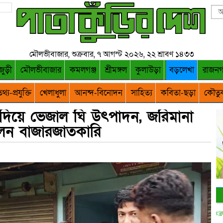
মৌলভীবাজার, শুক্রবার, ৭ আগস্ট ২০২৬, ২২ শ্রাবণ ১৪৩৩
জুড়ী
মৌলভীবাজার
কমলগঞ্জ
শ্রীমঙ্গল
কুলাউড়া
বড়লেখা
রাজন
থ্য-প্রযুক্তি
খেলাধুলা
আনন্দ-বিনোদন
সাহিত্য
কবিতা-ছড়া
কৌতু
িয়ে ভেজাল ঘি উৎপাদন, জরিমানা
েন বাজারজাতকারি