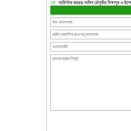
ব্যারিস্টার জহরত আদিব চৌধুরীর সিঙ্গাপুর ও ইন্দোনেশ