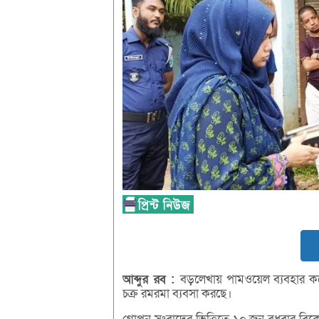
আব্দুর রব :
বড়লেখায় পামওয়েল ব্যবহার করে 
চক্র রমরমা ব্যবসা করছে।