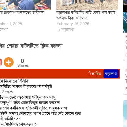
য় ভ্রাম্যমাণ আদালতের জরিমানা
বড়লেখায় কৃষিজমির মাটি কেটে খাল ভরাট :
অর্ধলক্ষ টাকা জরিমানা
ber 1, 2025
February 16, 2026
লেখা"
In "বড়লেখা"
িয় শেয়ার বাটনটিতে ক্লিক করুন”
0
Shares
বিস্তারিত:
বড়লেখা
রুখে দিলো ৫২ বিজিবি
মিতির মাসব্যাপী বৃক্ষরোপণ কর্মসূচি
িবস উদযাপন
রাজনীতি করছেন: বড়লেখায় শরীফুল হক সাজু
বপূর্ণ : ডক্টর মোস্তাফিজুর রহমান ফয়সাল
র শেষ কর্মদিবসে ব্যতিক্রমী স্মৃতিচারণমুলক সভা
 ইউপি সদস্য সোনামের শপথ গ্রহণে আর নেই কোনো বাধা
করী কমিটি গঠন
ত আ/সা/মিসহ গ্রে/ফ/তার ৫