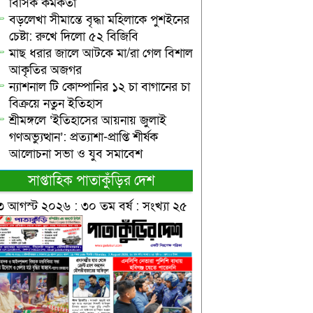
বিসিক কর্মকর্তা
বড়লেখা সীমান্তে বৃদ্ধা মহিলাকে পুশইনের
চেষ্টা: রুখে দিলো ৫২ বিজিবি
মাছ ধরার জালে আটকে মা/রা গেল বিশাল
আকৃতির অজগর
ন্যাশনাল টি কোম্পানির ১২ চা বাগানের চা
বিক্রয়ে নতুন ইতিহাস
শ্রীমঙ্গলে ‘ইতিহাসের আয়নায় জুলাই
গণঅভ্যুত্থান’: প্রত্যাশা-প্রাপ্তি শীর্ষক
আলোচনা সভা ও যুব সমাবেশ
সাপ্তাহিক পাতাকুঁড়ির দেশ
৩ আগস্ট ২০২৬ : ৩০ তম বর্ষ : সংখ্যা ২৫