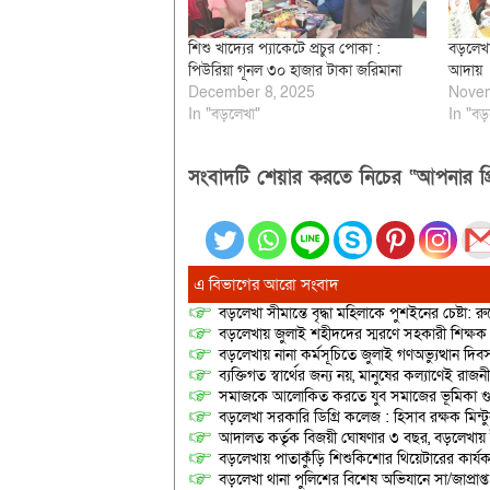
শিশু খাদ্যের প্যাকেটে প্রচুর পোকা :
বড়লেখা
পিউরিয়া গূনল ৩০ হাজার টাকা জরিমানা
আদায়
December 8, 2025
Novem
In "বড়লেখা"
In "বড়
সংবাদটি শেয়ার করতে নিচের “আপনার প্র
এ বিভাগের আরো সংবাদ
বড়লেখা সীমান্তে বৃদ্ধা মহিলাকে পুশইনের চেষ্টা: 
বড়লেখায় জুলাই শহীদদের স্মরণে সহকারী শিক্ষক স
বড়লেখায় নানা কর্মসূচিতে জুলাই গণঅভ্যুত্থান দ
ব্যক্তিগত স্বার্থের জন্য নয়, মানুষের কল্যাণেই 
সমাজকে আলোকিত করতে যুব সমাজের ভূমিকা গুরুত্
বড়লেখা সরকারি ডিগ্রি কলেজ : হিসাব রক্ষক মিন্টু
আদালত কর্তৃক বিজয়ী ঘোষণার ৩ বছর, বড়লেখায়
বড়লেখায় পাতাকুঁড়ি শিশুকিশোর থিয়েটারের কার্য
বড়লেখা থানা পুলিশের বিশেষ অভিযানে সা/জাপ্রাপ্