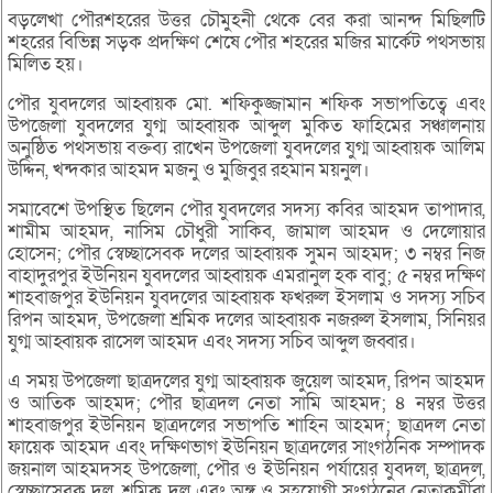
বড়লেখা পৌরশহরের উত্তর চৌমুহনী থেকে বের করা আনন্দ মিছিলটি
শহরের বিভিন্ন সড়ক প্রদক্ষিণ শেষে পৌর শহরের মজির মার্কেট পথসভায়
মিলিত হয়।
পৌর যুবদলের আহ্বায়ক মো. শফিকুজ্জামান শফিক সভাপতিত্বে এবং
উপজেলা যুবদলের যুগ্ম আহ্বায়ক আব্দুল মুকিত ফাহিমের সঞ্চালনায়
অনুষ্ঠিত পথসভায় বক্তব্য রাখেন উপজেলা যুবদলের যুগ্ম আহ্বায়ক আলিম
উদ্দিন, খন্দকার আহমদ মজনু ও মুজিবুর রহমান ময়নুল।
সমাবেশে উপস্থিত ছিলেন পৌর যুবদলের সদস্য কবির আহমদ তাপাদার,
শামীম আহমদ, নাসিম চৌধুরী সাকিব, জামাল আহমদ ও দেলোয়ার
হোসেন; পৌর স্বেচ্ছাসেবক দলের আহ্বায়ক সুমন আহমদ; ৩ নম্বর নিজ
বাহাদুরপুর ইউনিয়ন যুবদলের আহ্বায়ক এমরানুল হক বাবু; ৫ নম্বর দক্ষিণ
শাহবাজপুর ইউনিয়ন যুবদলের আহ্বায়ক ফখরুল ইসলাম ও সদস্য সচিব
রিপন আহমদ, উপজেলা শ্রমিক দলের আহ্বায়ক নজরুল ইসলাম, সিনিয়র
যুগ্ম আহ্বায়ক রাসেল আহমদ এবং সদস্য সচিব আব্দুল জব্বার।
এ সময় উপজেলা ছাত্রদলের যুগ্ম আহ্বায়ক জুয়েল আহমদ, রিপন আহমদ
ও আতিক আহমদ; পৌর ছাত্রদল নেতা সামি আহমদ; ৪ নম্বর উত্তর
শাহবাজপুর ইউনিয়ন ছাত্রদলের সভাপতি শাহিন আহমদ; ছাত্রদল নেতা
ফায়েক আহমদ এবং দক্ষিণভাগ ইউনিয়ন ছাত্রদলের সাংগঠনিক সম্পাদক
জয়নাল আহমদসহ উপজেলা, পৌর ও ইউনিয়ন পর্যায়ের যুবদল, ছাত্রদল,
স্বেচ্ছাসেবক দল, শ্রমিক দল এবং অঙ্গ ও সহযোগী সংগঠনের নেতাকর্মীরা