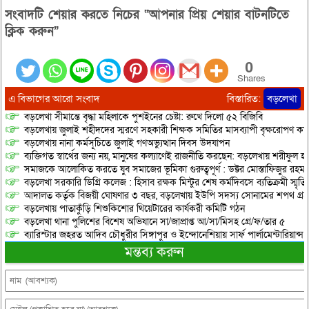
সংবাদটি শেয়ার করতে নিচের “আপনার প্রিয় শেয়ার বাটনটিতে
ক্লিক করুন”
0
Shares
এ বিভাগের আরো সংবাদ
বিস্তারিত:
বড়লেখা
বড়লেখা সীমান্তে বৃদ্ধা মহিলাকে পুশইনের চেষ্টা: রুখে দিলো ৫২ বিজিবি
বড়লেখায় জুলাই শহীদদের স্মরণে সহকারী শিক্ষক সমিতির মাসব্যাপী বৃক্ষরোপণ কর্ম
বড়লেখায় নানা কর্মসূচিতে জুলাই গণঅভ্যুত্থান দিবস উদযাপন
ব্যক্তিগত স্বার্থের জন্য নয়, মানুষের কল্যাণেই রাজনীতি করছেন: বড়লেখায় শরীফুল হ
সমাজকে আলোকিত করতে যুব সমাজের ভূমিকা গুরুত্বপূর্ণ : ডক্টর মোস্তাফিজুর রহম
বড়লেখা সরকারি ডিগ্রি কলেজ : হিসাব রক্ষক মিন্টুর শেষ কর্মদিবসে ব্যতিক্রমী স্মৃ
আদালত কর্তৃক বিজয়ী ঘোষণার ৩ বছর, বড়লেখায় ইউপি সদস্য সোনামের শপথ গ্র
বড়লেখায় পাতাকুঁড়ি শিশুকিশোর থিয়েটারের কার্যকরী কমিটি গঠন
বড়লেখা থানা পুলিশের বিশেষ অভিযানে সা/জাপ্রাপ্ত আ/সা/মিসহ গ্রে/ফ/তার ৫
ব্যারিস্টার জহরত আদিব চৌধুরীর সিঙ্গাপুর ও ইন্দোনেশিয়ায় সার্ফ পার্লামেন্টারিয়ান্স স্
মন্তব্য করুন