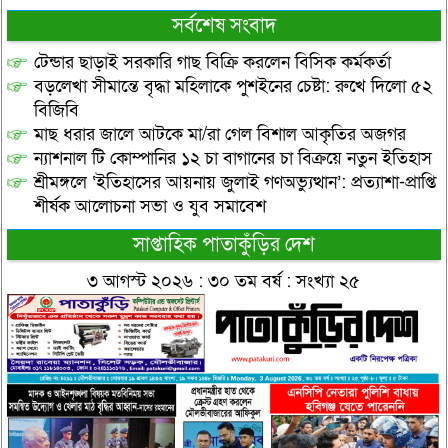
সর্বশেষ সংবাদ
টেন্ডার ছাড়াই সরকারি গাছ বিক্রি করলেন বিসিক কর্মকর্তা
বড়লেখা সীমান্তে বৃদ্ধা মহিলাকে পুশইনের চেষ্টা: রুখে দিলো ৫২
বিজিবি
মাছ ধরার জালে আটকে মা/রা গেল বিশাল আকৃতির অজগর
ন্যাশনাল টি কোম্পানির ১২ চা বাগানের চা বিক্রয়ে নতুন ইতিহাস
শ্রীমঙ্গলে ‘ইতিহাসের আয়নায় জুলাই গণঅভ্যুত্থান’: প্রত্যাশা-প্রাপ্তি
শীর্ষক আলোচনা সভা ও যুব সমাবেশ
সাপ্তাহিক পাতাকুঁড়ির দেশ
৩ আগস্ট ২০২৬ : ৩০ তম বর্ষ : সংখ্যা ২৫