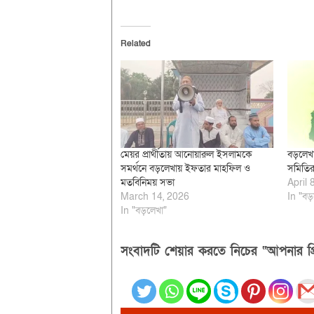
Related
মেয়র প্রার্থীতায় আনোয়ারুল ইসলামকে
বড়লেখা
সমর্থনে বড়লেখায় ইফতার মাহফিল ও
সমিতির
মতবিনিময় সভা
April 
March 14, 2026
In "বড়
In "বড়লেখা"
সংবাদটি শেয়ার করতে নিচের “আপনার প্র