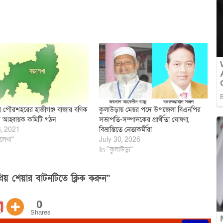
 পৌরশহরের হাজীগঞ্জ বাজার বণিক
কুলাউড়ায় মেয়র পদে উপজেলা বিএনপির
 আহ্বায়ক কমিটি গঠন
সভাপতি-সম্পাদকের প্রার্থীতা ঘোষণা,
8, 2021
বিভ্রান্তিতে নেতাকর্মীরা
লেখা"
July 30, 2026
In "কুলাউড়া"
িয় শেয়ার বাটনটিতে ক্লিক করুন”
0
Shares