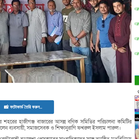
📸 ফটোকার্ড তৈরি করুন..
হরের হাজীগঞ্জ বাজারের আসন্ন বণিক সমিতির পরিচালনা কমিটির
 দিলেন ব্যবসায়ী, সমাজসেবক ও শিক্ষানুরাগি ফখরুল ইসলাম পারুল।