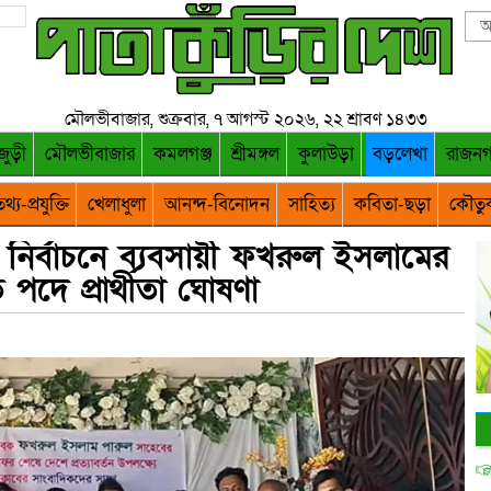
মৌলভীবাজার, শুক্রবার, ৭ আগস্ট ২০২৬, ২২ শ্রাবণ ১৪৩৩
জুড়ী
মৌলভীবাজার
কমলগঞ্জ
শ্রীমঙ্গল
কুলাউড়া
বড়লেখা
রাজন
থ্য-প্রযুক্তি
খেলাধুলা
আনন্দ-বিনোদন
সাহিত্য
কবিতা-ছড়া
কৌতু
নির্বাচনে ব্যবসায়ী ফখরুল ইসলামের
পদে প্রার্থীতা ঘোষণা