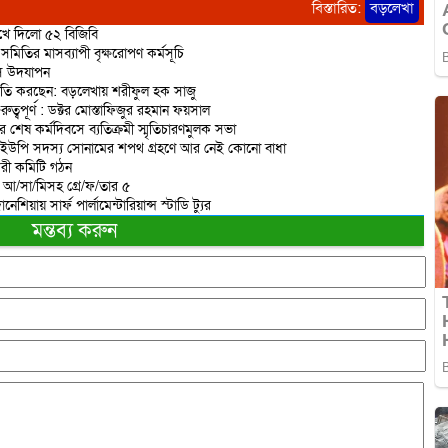
বিস্তারিত:
বড়লেখা
রুখে দিলো ৫২ বিজিবি
মিতির মাসব্যাপী বৃক্ষরোপণ কর্মসূচি
িবস উদযাপন
রাজনীতি করছেন: বড়লেখায় শরীফুল হক সাজু
বপূর্ণ : ডক্টর মোস্তাফিজুর রহমান ফয়সাল
র শেষ কর্মদিবসে ব্যতিক্রমী স্মৃতিচারণমুলক সভা
 ইউপি সদস্য সোনামের শপথ গ্রহণে আর নেই কোনো বাধা
করী কমিটি গঠন
ত আ/সা/মিসহ গ্রে/ফ/তার ৫
িয়ায় সার্ফ পার্লামেন্টারিয়ান্স স্টাডি ট্যুর
মন্তব্য করুন