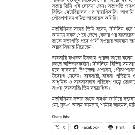
শনিবার ২০ জুন বিকেলে পৌর শহরের ইয়াম্মী রেস
সভায় তিনি এই ঘোষণা দেন। সভাপতি পদপ্রার
বিল্ডিং মেটারিয়ালস এর স্বত্তাধিকারি। আগামি 
পৌরপ্রশাসন গঠিত আহ্বায়ক কমিটি।
মতবিনিময় সভায় তিনি বলেন, দীর্ঘদিন ধরে তিন
কানাডা সফর শেষে দেশে ফেরার পর বাজারের ব্য
তাকে সভাপতি পদে প্রার্থী হওয়ার আহ্বান জান
করার সিদ্ধান্ত নিয়েছেন।
ব্যবসায়ি ফখরুল ইসলাম পারুল আরো বলেন, দীর
চলছে অভিভাবকহীন। দীর্ঘদিনে বিভিন্ন সমস্যার
হলে ব্যবসায়ী, উপজেলা প্রশাসন, পৌরপ্রশাসন 
উদ্যোগ নেবেন। ব্যবসায়ী, ব্যবসা প্রতিষ্ঠান
আধুনিক ও ব্যবসাবান্ধব পরিবেশ গড়ে তোলাকে
সংখ্যা (ব্যবসায়ি) তিন সহস্রাধিক।
মতবিনিময় সভায় তাকে সমর্থন জানিয়ে বক্তব্
মো. নূর-এ আলম কামরান, শামীম আহমদ, হান
Share this:
X
Facebook
Print