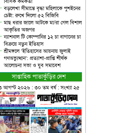
বিসিক কর্মকর্তা
বড়লেখা সীমান্তে বৃদ্ধা মহিলাকে পুশইনের
চেষ্টা: রুখে দিলো ৫২ বিজিবি
মাছ ধরার জালে আটকে মা/রা গেল বিশাল
আকৃতির অজগর
ন্যাশনাল টি কোম্পানির ১২ চা বাগানের চা
বিক্রয়ে নতুন ইতিহাস
শ্রীমঙ্গলে ‘ইতিহাসের আয়নায় জুলাই
গণঅভ্যুত্থান’: প্রত্যাশা-প্রাপ্তি শীর্ষক
আলোচনা সভা ও যুব সমাবেশ
সাপ্তাহিক পাতাকুঁড়ির দেশ
৩ আগস্ট ২০২৬ : ৩০ তম বর্ষ : সংখ্যা ২৫