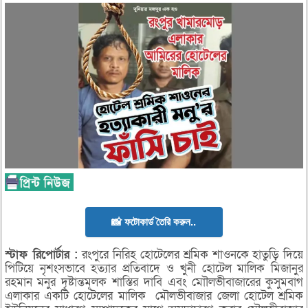
📸 ফটোকার্ড তৈরি করুন..
স্টাফ
রিপোর্টার :
রংপুরে নিরিহ হোটেলের শ্রমিক শাওনকে হাতুড়ি দিয়ে
পিটিয়ে নৃশংসভাবে হত্যার প্রতিবাদে ও খুনী হোটেল মালিক মিজানুর
রহমান মনুর দৃষ্টান্তমূলক শাস্তির দাবি এবং মোৗলভীবাজারের কুসুমবাগ
এলাকার একটি হোটেলের মালিক মৌলভীবাজার জেলা হোটেল শ্রমিক