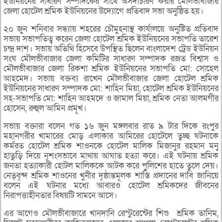
ইউনিয়নের সাধারণ সম্পাদকের সাথে অসদাচারণ করার মৌলভীবাজার
জেলা হোটেল শ্রমিক ইউনিয়নের উদ্যোগে প্রতিবাদ সভা অনুষ্ঠিত হয়।
২০ জুন শনিবার সন্ধ্যায় শহরের চৌমুহনাস্থ কার্যালয়ে অনুষ্টিত প্রতিবাদ
সভায় সভাপতিত্ব করেন জেলা হোটেল শ্রমিক ইউনিয়নের সভাপতি তারেশ
চন্দ্র দাশ। সভায় অতিথি হিসেবে উপস্থিত ছিলেন বাংলাদেশ ট্রেড ইউনিয়ন
সংঘ মৌলভীবাজার জেলা কমিটির সাধারণ সম্পাদক রজত বিশ্বাস ও
মৌলভীবাজার জেলা রিকশা শ্রমিক ইউনিয়নের সভাপতি মো: সোহেল
আহমেদ। সভায় বক্তব্য রাখেন মৌলভীবাজার জেলা হোটেল শ্রমিক
ইউনিয়নের সাধারণ সম্পাদক মো: শাহিন মিয়া, হোটেল শ্রমিক ইউনিয়নের
সহ-সভাপতি মো: শাহিন আহমদে ও জামাল মিয়া, শ্রমিক নেতা আলমগীর
হোসেন, রুহুল আমিন প্রমূখ।
সভায় বক্তারা বলেন গত ১৬ জুন মঙ্গলবার রাত ৯ টার দিকে রংপুর
মহানগরীর খামারের মোড় এলাকার আমিরের হোটেলে তুচ্ছ ঘটনাকে
কর্মরত হোটেল শ্রমিক শাওনকে হোটেল মালিক মিজানুর রহমান মনু
হাতুড়ি দিয়ে নৃশংসভাবে মাথায় আঘাত হত্যা করে। এই ঘটনায় শ্রমিক
জনতা হত্যাকারী হোটল মালিককে আটক করে পুলিশের হাতে তুলে দেয়।
নেতৃবৃন্দ শ্রমিক শাওনের খুনীর দৃষ্ঠান্তমূলক শাস্তি প্রদানের দাবি জানিয়ে
বলেন এই ঘটনার মধ্যে আবারও হোটেল শ্রমিকদের জীবনের
নিরাপত্তাহীনতার বিষয়টি সামনে আসে।
এর আগেও মৌলভীবাজারে খানদানি রেস্টুরেন্টের শিশু শ্রমিক তানিম,