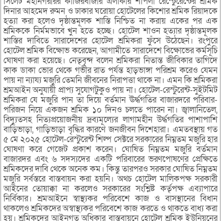
সিলেট মহানগরীরর কাজিরবাজার এলাকার শাপলা রেস্টেুরেন্টের শ্রমিক
দিনার আহমেদ রুমন ও ঢাকার ঘরোয়া হোটেলের কিশোর শ্রমিক রিয়াদকে
হত্যা করা হলেও দৃষ্ঠান্তমূলক শাস্তি নিশ্চিত না করায় একের পর এক
শ্রমিককে নির্মমভাবে খুন হতে হচ্ছে। হোটেল শাওন হত্যার দৃষ্ঠান্তমূলক
শাস্তির দাবিতে সারাদেশের হোটেল শ্রমিকরা ফুঁসে উঠেছেন। রংপুরে
হোটেল শ্রমিক বিক্ষোভ করেছেন, আগামীতে সারাদেশে বিক্ষোভের কর্মসূচি
ঘোষণা করা হয়েছে। নেতৃবৃন্দ বলেন শ্রমিকরা নিতান্ত জীবিকার তাগিদে
কাক ডাকা ভোর থেকে গভীর রাত পর্যন্ত হাড়ভাঙ্গা পরিশ্রম করেও যেমন
পায় না ন্যায্য মজুরি তেমনি জীবনের নিরাপত্তা থাকে না। এমন কি শ্রমিকরা
শ্রমআইন অনুযায়ী প্রাপ্য সুযোগটুকুও পায় না। হোটেল-রেস্টুরেন্ট-সুইটমিট
শ্রমিকরা যে মজুরি পান তা দিয়ে বর্তমান ঊর্দ্ধগতির বাজারদরে পরিবার-
পরিজন নিয়ে একজন শ্রমিক ১০ দিনও চলতে পারেন না। জ্বালানিতেল,
বিদ্যুতসহ নিত্যপ্রয়োজনীয় দ্রব্যমূল্যের লাগামহীন উর্দ্ধগতির পাশাপাশি
বাড়িভাড়া, গাড়িভাড়া বৃদ্ধির কারণে জনজীবন দিশেহারা। এমতবস্থায় গত
৫ মে ২০২৫ হোটেল-রেস্টুরেন্ট শিল্প সেক্টরে সরকারের নিম্নতম মজুরি হার
ঘোষণা করে গেজেট প্রকাশ করেন। ঘোষিত নিম্নতম মজুরি বর্তমান
বাজারদর এবং ৬ সদস্যদের একটি পরিবারের ভরণপোষণের প্রেক্ষিতে
শ্রমিকদের দাবি থেকে অনেক কম। কিন্তু তারপরও সরকার ঘোষিত নিম্নতম
মজুরি সর্বস্তরে বাস্তবায়ন করা হয়নি। অথচ হোটেল মালিকপক্ষ সরকারী
আইনের তোয়াক্কা না করলেও সরকারের সংশ্লিষ্ট কর্তৃপক্ষ এব্যাপারে
নির্বিকার। শ্রমআইনে স্বাস্থ্যকর পরিবেশে কাজ ও বাসস্থানের বিধান
থাকলেও শ্রমিকদের অস্বাস্থ্যকর পরিবেশে কাজ করতে ও থাকতে বাধ্য করা
হয়। শ্রমিকদের আইনগত অধিকার বাস্তবায়নে হোটেল শ্রমিক ইউনিয়নের