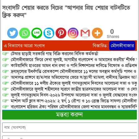
সংবাদটি শেয়ার করতে নিচের “আপনার প্রিয় শেয়ার বাটনটিতে
ক্লিক করুন”
0
Shares
এ বিভাগের আরো সংবাদ
বিস্তারিত:
মৌলভীবাজার
টেন্ডার ছাড়াই সরকারি গাছ বিক্রি করলেন বিসিক কর্মকর্তা
মৌলভীবাজারে ‘ফিরে দেখা জুলাই, আগামীর বাংলাদেশ ও আমাদের করণীয়’ শীর্ষক আ
কাউয়াদিঘি হাওরের আমন ধান রক্ষা ও পানি নিষ্কাশনের দাবিতে বিক্ষোভ ও প্রতিবাদ
দ্রব্যমূল্যের ঊর্ধ্বগতি রোধকল্পে মৌলভীবাজারে ১১ দলের অবস্থান কর্মসূচি পালন ও স
আদালত প্রাঙ্গণে হা/ম/লার অভিযোগের জেরে স/ন্ত্রা/সী মা/মলা, বাদীসহ তিনজন আ/হ
মৌলভীবাজারে ১১ দলীয় ঐক্যের জুলাই গণঅভ্যুত্থান দিবসের আলোচনা সভা ও ডকুমেন্
মৌলভীবাজারে জুলাই শহীদদের স্মরণে জাতীয় ছাত্রসমাজের আলোচনা সভা ও দোয়
জুলাই গণঅভ্যুত্থান দিবস-২০২৬ উপলক্ষে আলোচনা সভা ও জুলাই যোদ্ধাদের সংবর্ধ
মার্শাল আর্ট ক্লাব কাপ-২০২৬: ২ স্বর্ণ, ১ রৌপ্য ও ১০ ব্রোঞ্জ জিতে সাফল্য মৌলভীবাজ
বাংলাদেশ হরিজন ঐক্য পরিষদ মৌলভীবাজার জেলা শাখার মানববন্ধন ও স্মারকলিপি প
মন্তব্য করুন