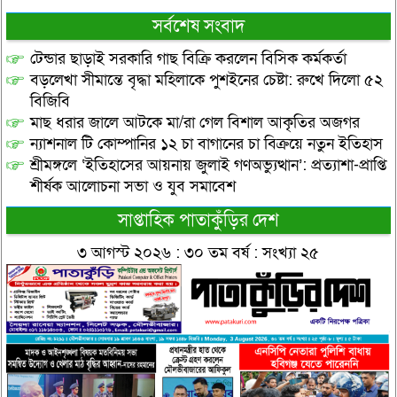
সর্বশেষ সংবাদ
টেন্ডার ছাড়াই সরকারি গাছ বিক্রি করলেন বিসিক কর্মকর্তা
বড়লেখা সীমান্তে বৃদ্ধা মহিলাকে পুশইনের চেষ্টা: রুখে দিলো ৫২
বিজিবি
মাছ ধরার জালে আটকে মা/রা গেল বিশাল আকৃতির অজগর
ন্যাশনাল টি কোম্পানির ১২ চা বাগানের চা বিক্রয়ে নতুন ইতিহাস
শ্রীমঙ্গলে ‘ইতিহাসের আয়নায় জুলাই গণঅভ্যুত্থান’: প্রত্যাশা-প্রাপ্তি
শীর্ষক আলোচনা সভা ও যুব সমাবেশ
সাপ্তাহিক পাতাকুঁড়ির দেশ
৩ আগস্ট ২০২৬ : ৩০ তম বর্ষ : সংখ্যা ২৫