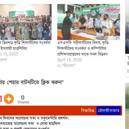
গলে তিনশত কৃতি শিক্ষার্থীদের সংবর্ধনা
এসএসসি পরীক্ষার্থীদের বিদায়, কৃতি
ইসলামী ছাত্রশিবির
শিক্ষার্থীদের সংবর্ধনা ও কম্পিউটার
t 10, 2025
প্রশিক্ষণপ্রাপ্তদের মাঝে সনদ বিতরণ
মঙ্গল"
April 16, 2026
In "শ্রীমঙ্গল"
িয় শেয়ার বাটনটিতে ক্লিক করুন”
0
Shares
বিস্তারিত:
মৌলভীবাজার
ান দিবসের আলোচনা সভা ও ডকুমেন্টারি প্রদর্শন।
াত্রসমাজের আলোচনা সভা ও দোয়া মাহফিল