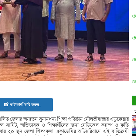
📸 ফটোকার্ড তৈরি করুন..
ালিত জেলার অন্যতম সুনামধন্য শিক্ষা প্রতিষ্ঠান মৌলভীবাজার এডুকেয়ার
্সিলেন্স সামিট, অভিভাবক ও শিক্ষার্থীদের জন্য মেডিকেল ক্যাম্প ও কৃতি
ে। শনিবার ২০ জুন জেলা শিল্পকলা একাডেমির অডিটরিয়ামে এই ব্যতিক্রমী