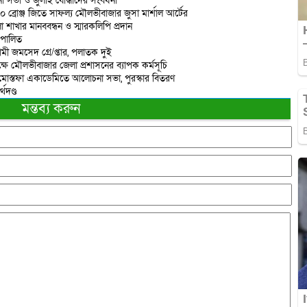
 সভা ও জুলাই যোদ্ধাদের সংবর্ধনা
 ১০ ব্রোঞ্জ জিতে সাফল্য মৌলভীবাজার জুসা মার্শাল আর্টের
াখার মানববন্ধন ও স্মারকলিপি প্রদান
 পালিত
মী জমসেদ গ্রে/প্তার, পলাতক দুই
ষে মৌলভীবাজার জেলা প্রশাসনের ব্যাপক কর্মসূচি
শাহ মোস্তফা একাডেমিতে আলোচনা সভা, পুরস্কার বিতরণ
থদণ্ড
মন্তব্য করুন