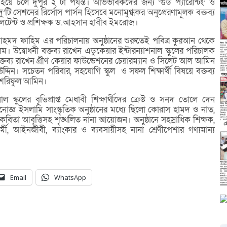
 চলে দুপুর ২ টা পর্যন্ত। অভিভাবকদের জন্য ‘গুড প্যারেন্টিং’ ও
 দু’টি সেশনের রির্সোস পার্সন হিসেবে মনোমুগ্ধকর অনুপ্রেরণামূলক বক্তব্য
সালটেন্ট ও প্রশিক্ষক ড.আহসান হাবীব ইমরোজ।
দ আহমদ ফাহিম এর পরিচালনায় অনুষ্ঠানের শুরুতেই পবিত্র কুরআন থেকে
উদ্বোধনী বক্তব্য রাখেন এডুকেয়ার ইন্টারন্যাশনাল স্কুলের পরিচালক
ক্তব্য রাখেন গ্রীণ কেয়ার ফাউন্ডেশনের চেয়ারম্যান ও সিলেট আল আমিন
উদ্দিন। সচেতন পরিবার, সহযোগি স্কুল ও সফল শিক্ষার্থী বিষয়ে বক্তব্য
 শরিফুল আমিন।
স্কুলের বৃত্তিপ্রাপ্ত মেধাবী শিক্ষার্থীদের ক্রেষ্ট ও সনদ তোলে দেন
 মনোজ্ঞ ইসলামি সাংস্কৃতিক অনুষ্ঠানের মধ্যে ছিলো কোরাস হামদ ও নাত,
তা আবৃত্তিসহ শৃঙ্খলিত নানা আয়োজন। অনুষ্ঠানে সহস্রাধিক শিক্ষক,
র্মী, আইনজীবী, ব্যাংকার ও ব্যবসায়ীসহ নানা শ্রেণীপেশার গণ্যমান্য
Email
WhatsApp