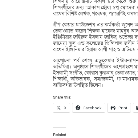
শিক্ষণীয় আয়োজনটি সকাল ৯টা থেকে শুরু হয়ে
শিক্ষার্থীদের জন্য ‘আকাশ ছোঁয়া স্বপ্ন মোদের’
রাখেন বিশিষ্ট লেখক, গবেষক, প্যারেন্টিং কন
গ্রীণ কেয়ার ফাউন্ডেশন এর কর্মকর্তা জুনে
তেলাওয়াত করেন শিক্ষক হাফেজ মাহবুব আলম। 
ইঞ্জিনিয়ার জহিরুল ইসলাম জাকির, শুভেচ্ছা ব
জামেয়া স্কুল এন্ড কলেজের প্রিন্সিপাল জসীম 
রাখেন ইঞ্জিনিয়ার হিরাজ আলী শাহ ও এটিএম
আলোচনা পর্ব শেষে এডুকেয়ার ইন্টারন্যাশনাল 
অতিথিরা। অনুষ্ঠানে শিক্ষার্থীদের অংশগ্রহণে
ইসলামী সংগীত, কোরাস কুরআন তেলাওয়াত, কবি
শিক্ষার্থী, অভিভাবক, সমাজকর্মী, গণমাধ্যমক
ব্যক্তিবর্গরা উপস্থিত ছিলেন।
Share this:
X
Facebook
Print
Related