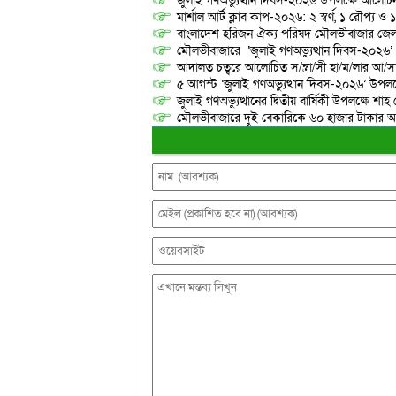
জুলাই গণঅভ্যুত্থান দিবস-২০২৬ উপলক্ষে আলোচনা
মার্শাল আর্ট ক্লাব কাপ-২০২৬: ২ স্বর্ণ, ১ রৌপ্য ও
বাংলাদেশ হরিজন ঐক্য পরিষদ মৌলভীবাজার জেলা শ
মৌলভীবাজারে ‘জুলাই গণঅভ্যুত্থান দিবস-২০২৬’
আদালত চত্বরে আলোচিত স/ন্ত্রা/সী হা/ম/লার আ/সা
৫ আগস্ট ‘জুলাই গণঅভ্যুত্থান দিবস-২০২৬’ উপলক্
জুলাই গণঅভ্যুত্থানের দ্বিতীয় বার্ষিকী উপলক্ষে 
মৌলভীবাজারে দুই বেকারিকে ৬০ হাজার টাকার অর্