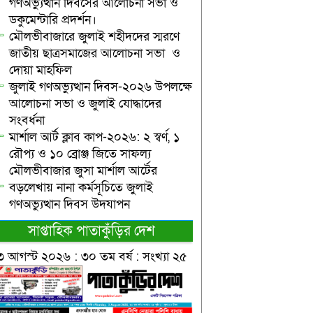
গণঅভ্যুত্থান দিবসের আলোচনা সভা ও
ডকুমেন্টারি প্রদর্শন।
মৌলভীবাজারে জুলাই শহীদদের স্মরণে
জাতীয় ছাত্রসমাজের আলোচনা সভা ও
দোয়া মাহফিল
জুলাই গণঅভ্যুত্থান দিবস-২০২৬ উপলক্ষে
আলোচনা সভা ও জুলাই যোদ্ধাদের
সংবর্ধনা
মার্শাল আর্ট ক্লাব কাপ-২০২৬: ২ স্বর্ণ, ১
রৌপ্য ও ১০ ব্রোঞ্জ জিতে সাফল্য
মৌলভীবাজার জুসা মার্শাল আর্টের
বড়লেখায় নানা কর্মসূচিতে জুলাই
গণঅভ্যুত্থান দিবস উদযাপন
সাপ্তাহিক পাতাকুঁড়ির দেশ
৩ আগস্ট ২০২৬ : ৩০ তম বর্ষ : সংখ্যা ২৫