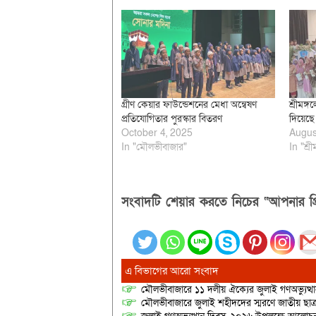
গ্রীণ কেয়ার ফাউন্ডেশনের মেধা অন্বেষণ
শ্রীমঙ্
প্রতিযোগিতার পুরস্কার বিতরণ
দিয়েছে 
October 4, 2025
Augus
In "মৌলভীবাজার"
In "শ্রী
সংবাদটি শেয়ার করতে নিচের “আপনার প্র
এ বিভাগের আরো সংবাদ
মৌলভীবাজারে ১১ দলীয় ঐক্যের জুলাই গণঅভ্যুত্থ
মৌলভীবাজারে জুলাই শহীদদের স্মরণে জাতীয় ছ