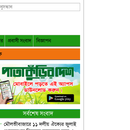
গর
প্রবাসী সংবাদ
বিজ্ঞাপন
ক
সর্বশেষ সংবাদ
মৌলভীবাজারে ১১ দলীয় ঐক্যের জুলাই