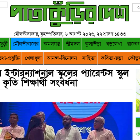
মৌলভীবাজার, বৃহস্পতিবার, ৬ আগস্ট ২০২৬, ২২ শ্রাবণ ১৪৩৩
জুড়ী
মৌলভীবাজার
কমলগঞ্জ
শ্রীমঙ্গল
কুলাউড়া
বড়লেখা
রাজন
থ্য-প্রযুক্তি
খেলাধুলা
আনন্দ-বিনোদন
সাহিত্য
কবিতা-ছড়া
কৌতু
টারন্যাশনাল স্কুলের প্যারেন্টস স্কুল
ৃতি শিক্ষার্থী সংবর্ধনা