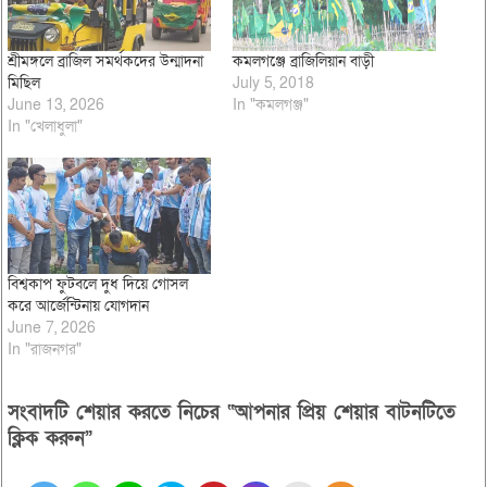
শ্রীমঙ্গলে ব্রাজিল সমর্থকদের উন্মাদনা
কমলগঞ্জে ব্রাজিলিয়ান বাড়ী
মিছিল
July 5, 2018
June 13, 2026
In "কমলগঞ্জ"
In "খেলাধুলা"
বিশ্বকাপ ফুটবলে দুধ দিয়ে গোসল
করে আর্জেন্টিনায় যোগদান
June 7, 2026
In "রাজনগর"
সংবাদটি শেয়ার করতে নিচের “আপনার প্রিয় শেয়ার বাটনটিতে
ক্লিক করুন”