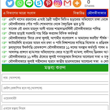
0
Shares
এ বিভাগের আরো সংবাদ
বিস্তারিত:
মৌলভীবাজার
এমপি নাসের রহমানের এআই তৈরী অশ্লীল ভিডিও ছড়ানোর অভিযোগে ঢাকা থেকে আ/সা
মৌলভীবাজার পৌর পানি শোধনাগার থেকে বৈদ্যুতিক তার চু/রি
সাবেক নৌ প্রধান মাহবুব আলী খানের শাহাদাতবার্ষিকী মৌলভীবাজারে পালিত
টেন্ডার ছাড়াই সরকারি গাছ বিক্রি করলেন বিসিক কর্মকর্তা
মৌলভীবাজারে ‘ফিরে দেখা জুলাই, আগামীর বাংলাদেশ ও আমাদের করণীয়’ শীর্ষক আ
কাউয়াদিঘি হাওরের আমন ধান রক্ষা ও পানি নিষ্কাশনের দাবিতে বিক্ষোভ ও প্রতিবাদ
দ্রব্যমূল্যের ঊর্ধ্বগতি রোধকল্পে মৌলভীবাজারে ১১ দলের অবস্থান কর্মসূচি পালন ও স
আদালত প্রাঙ্গণে হা/ম/লার অভিযোগের জেরে স/ন্ত্রা/সী মা/মলা, বাদীসহ তিনজন আ/হ
মৌলভীবাজারে ১১ দলীয় ঐক্যের জুলাই গণঅভ্যুত্থান দিবসের আলোচনা সভা ও ডকুমেন্
মৌলভীবাজারে জুলাই শহীদদের স্মরণে জাতীয় ছাত্রসমাজের আলোচনা সভা ও দোয়
মন্তব্য করুন