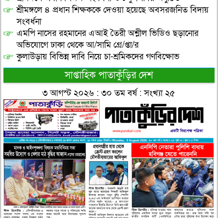
শ্রীমঙ্গলে ৪ প্রধান শিক্ষককে দেওয়া হয়েছে অবসরজনিত বিদায়
সংবর্ধনা
এমপি নাসের রহমানের এআই তৈরী অশ্লীল ভিডিও ছড়ানোর
অভিযোগে ঢাকা থেকে আ/সামি গ্রে/প্তা/র
কুলাউড়ায় বিভিন্ন দাবি নিয়ে চা-শ্রমিকদের গণবিক্ষোভ
সাপ্তাহিক পাতাকুঁড়ির দেশ
৩ আগস্ট ২০২৬ : ৩০ তম বর্ষ : সংখ্যা ২৫