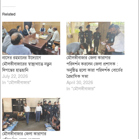
Related
নাসের রহমানের উদ্যোগে
মৌলভীবাজার জেলা কারাগার
মৌলভীবাজারের স্বাস্থ্যখাতে নতুন
পরিদর্শন করলেন জেলা প্রশাসক :
দিগন্তের হাতছানি
অনুষ্ঠিত হলো কারা পরিদর্শক বোর্ডের
July 22, 2026
ত্রৈমাসিক সভা
In "মৌলভীবাজার"
April 30, 2026
In "মৌলভীবাজার"
মৌলভীবাজার জেলা কারাগার