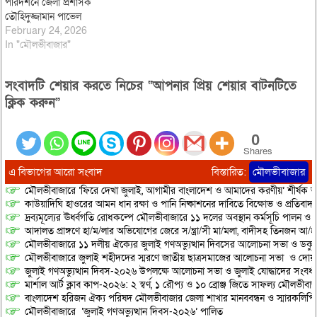
পরিদর্শনে জেলা প্রশাসক
তৌহিদুজ্জামান পাভেল
February 24, 2026
In "মৌলভীবাজার"
সংবাদটি শেয়ার করতে নিচের “আপনার প্রিয় শেয়ার বাটনটিতে
ক্লিক করুন”
0
Shares
এ বিভাগের আরো সংবাদ
বিস্তারিত:
মৌলভীবাজার
মৌলভীবাজারে ‘ফিরে দেখা জুলাই, আগামীর বাংলাদেশ ও আমাদের করণীয়’ শীর্ষক আ
কাউয়াদিঘি হাওরের আমন ধান রক্ষা ও পানি নিষ্কাশনের দাবিতে বিক্ষোভ ও প্রতিবাদ
দ্রব্যমূল্যের ঊর্ধ্বগতি রোধকল্পে মৌলভীবাজারে ১১ দলের অবস্থান কর্মসূচি পালন ও স
আদালত প্রাঙ্গণে হা/ম/লার অভিযোগের জেরে স/ন্ত্রা/সী মা/মলা, বাদীসহ তিনজন আ/হ
মৌলভীবাজারে ১১ দলীয় ঐক্যের জুলাই গণঅভ্যুত্থান দিবসের আলোচনা সভা ও ডকুমেন্
মৌলভীবাজারে জুলাই শহীদদের স্মরণে জাতীয় ছাত্রসমাজের আলোচনা সভা ও দোয়
জুলাই গণঅভ্যুত্থান দিবস-২০২৬ উপলক্ষে আলোচনা সভা ও জুলাই যোদ্ধাদের সংবর্ধ
মার্শাল আর্ট ক্লাব কাপ-২০২৬: ২ স্বর্ণ, ১ রৌপ্য ও ১০ ব্রোঞ্জ জিতে সাফল্য মৌলভীবাজ
বাংলাদেশ হরিজন ঐক্য পরিষদ মৌলভীবাজার জেলা শাখার মানববন্ধন ও স্মারকলিপি প
মৌলভীবাজারে ‘জুলাই গণঅভ্যুত্থান দিবস-২০২৬’ পালিত