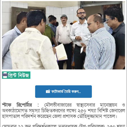
📸 ফটোকার্ড তৈরি করুন..
স্টাফ
রিপোর্টার :
মৌলভীবাজারের স্বাস্থ্যসেবার মানোন্নয়ন ও
অবকাঠামোগত সমস্যা চিহ্নিতকরণের লক্ষ্যে ২৫০ শয্যা বিশিষ্ট জেনারেল
হাসপাতাল পরিদর্শন করেছেন জেলা প্রশাসক তৌহিদুজ্জামান পাভেল।
সোমবার ২২ জুন পরিদর্শনকালে তত্ত্বাবধায়ক (উপ-পরিচালক), ২৫০ শয্যা