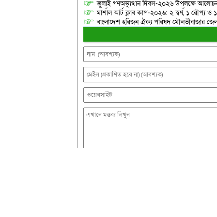
জুলাই গণঅভ্যুত্থান দিবস-২০২৬ উপলক্ষে আলোচনা
মার্শাল আর্ট ক্লাব কাপ-২০২৬: ২ স্বর্ণ, ১ রৌপ্য ও
বাংলাদেশ হরিজন ঐক্য পরিষদ মৌলভীবাজার জেলা শ