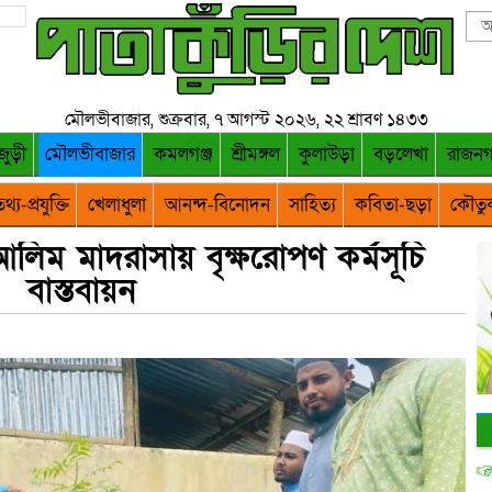
মৌলভীবাজার, শুক্রবার, ৭ আগস্ট ২০২৬, ২২ শ্রাবণ ১৪৩৩
জুড়ী
মৌলভীবাজার
কমলগঞ্জ
শ্রীমঙ্গল
কুলাউড়া
বড়লেখা
রাজন
থ্য-প্রযুক্তি
খেলাধুলা
আনন্দ-বিনোদন
সাহিত্য
কবিতা-ছড়া
কৌতু
লিম মাদরাসায় বৃক্ষরোপণ কর্মসূচি
বাস্তবায়ন