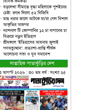
বিসিক কর্মকর্তা
বড়লেখা সীমান্তে বৃদ্ধা মহিলাকে পুশইনের
চেষ্টা: রুখে দিলো ৫২ বিজিবি
মাছ ধরার জালে আটকে মা/রা গেল বিশাল
আকৃতির অজগর
ন্যাশনাল টি কোম্পানির ১২ চা বাগানের চা
বিক্রয়ে নতুন ইতিহাস
শ্রীমঙ্গলে ‘ইতিহাসের আয়নায় জুলাই
গণঅভ্যুত্থান’: প্রত্যাশা-প্রাপ্তি শীর্ষক
আলোচনা সভা ও যুব সমাবেশ
সাপ্তাহিক পাতাকুঁড়ির দেশ
৩ আগস্ট ২০২৬ : ৩০ তম বর্ষ : সংখ্যা ২৫