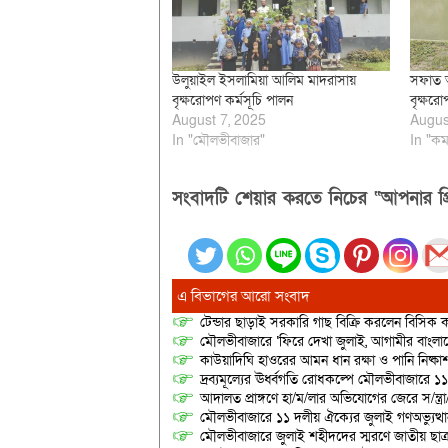
উলুয়াইল ইসলামিয়া আলিম মাদরাসায়
সফাত আ
বৃক্ষরোপণ কর্মসূচি পালন
বৃক্ষরো
August 7, 2025
Augus
In "মৌলভীবাজার"
In "কম
সংবাদটি শেয়ার করতে নিচের “আপনার প্র
এ বিভাগের আরো সংবাদ
টেন্ডার ছাড়াই সরকারি গাছ বিক্রি করলেন বিসিক কর
মৌলভীবাজারে ‘ফিরে দেখা জুলাই, আগামীর বাংলা
কাউয়াদিঘি হাওরের আমন ধান রক্ষা ও পানি নিষ্কা
দ্রব্যমূল্যের ঊর্ধ্বগতি রোধকল্পে মৌলভীবাজারে ১১
আদালত প্রাঙ্গণে হা/ম/লার অভিযোগের জেরে স/ন্ত্
মৌলভীবাজারে ১১ দলীয় ঐক্যের জুলাই গণঅভ্যুত্থ
মৌলভীবাজারে জুলাই শহীদদের স্মরণে জাতীয় ছ