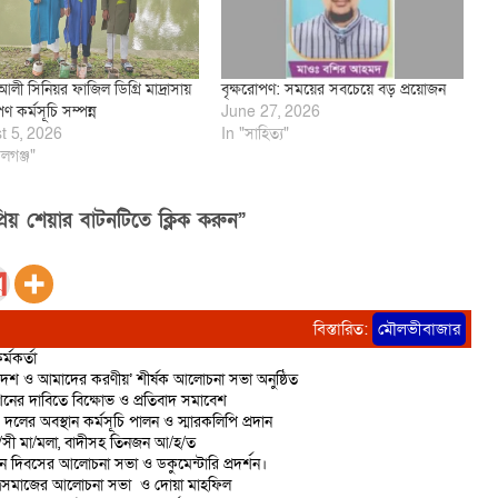
লী সিনিয়র ফাজিল ডিগ্রি মাদ্রাসায়
বৃক্ষরোপণ: সময়ের সবচেয়ে বড় প্রয়োজন
পণ কর্মসূচি সম্পন্ন
June 27, 2026
t 5, 2026
In "সাহিত্য"
লগঞ্জ"
িয় শেয়ার বাটনটিতে ক্লিক করুন”
বিস্তারিত:
মৌলভীবাজার
্মকর্তা
দেশ ও আমাদের করণীয়’ শীর্ষক আলোচনা সভা অনুষ্ঠিত
শনের দাবিতে বিক্ষোভ ও প্রতিবাদ সমাবেশ
 দলের অবস্থান কর্মসূচি পালন ও স্মারকলিপি প্রদান
রা/সী মা/মলা, বাদীসহ তিনজন আ/হ/ত
ান দিবসের আলোচনা সভা ও ডকুমেন্টারি প্রদর্শন।
াত্রসমাজের আলোচনা সভা ও দোয়া মাহফিল