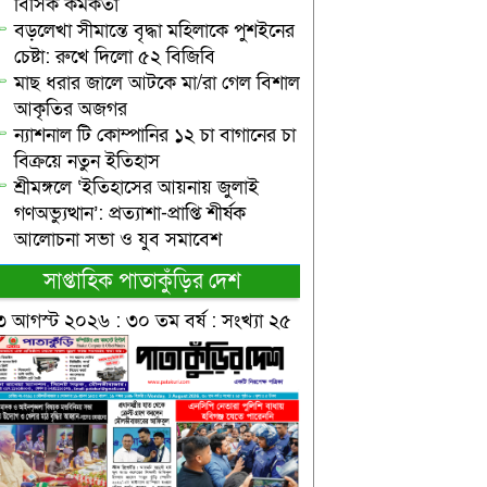
বিসিক কর্মকর্তা
বড়লেখা সীমান্তে বৃদ্ধা মহিলাকে পুশইনের
চেষ্টা: রুখে দিলো ৫২ বিজিবি
মাছ ধরার জালে আটকে মা/রা গেল বিশাল
আকৃতির অজগর
ন্যাশনাল টি কোম্পানির ১২ চা বাগানের চা
বিক্রয়ে নতুন ইতিহাস
শ্রীমঙ্গলে ‘ইতিহাসের আয়নায় জুলাই
গণঅভ্যুত্থান’: প্রত্যাশা-প্রাপ্তি শীর্ষক
আলোচনা সভা ও যুব সমাবেশ
সাপ্তাহিক পাতাকুঁড়ির দেশ
৩ আগস্ট ২০২৬ : ৩০ তম বর্ষ : সংখ্যা ২৫