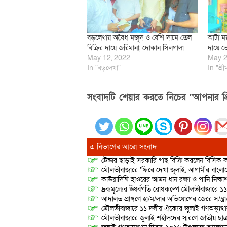
বড়লেখায় অবৈধ মজুদ ও বেশি দামে তেল
আটা ময়
বিক্রির দায়ে জরিমানা, দোকান সিলগালা
দায়ে ভ
May 12, 2022
May 2
In "বড়লেখা"
In "শ্রী
সংবাদটি শেয়ার করতে নিচের “আপনার প্র
এ বিভাগের আরো সংবাদ
টেন্ডার ছাড়াই সরকারি গাছ বিক্রি করলেন বিসিক কর
মৌলভীবাজারে ‘ফিরে দেখা জুলাই, আগামীর বাংলা
কাউয়াদিঘি হাওরের আমন ধান রক্ষা ও পানি নিষ্কা
দ্রব্যমূল্যের ঊর্ধ্বগতি রোধকল্পে মৌলভীবাজারে ১১
আদালত প্রাঙ্গণে হা/ম/লার অভিযোগের জেরে স/ন্ত্
মৌলভীবাজারে ১১ দলীয় ঐক্যের জুলাই গণঅভ্যুত্থ
মৌলভীবাজারে জুলাই শহীদদের স্মরণে জাতীয় ছ