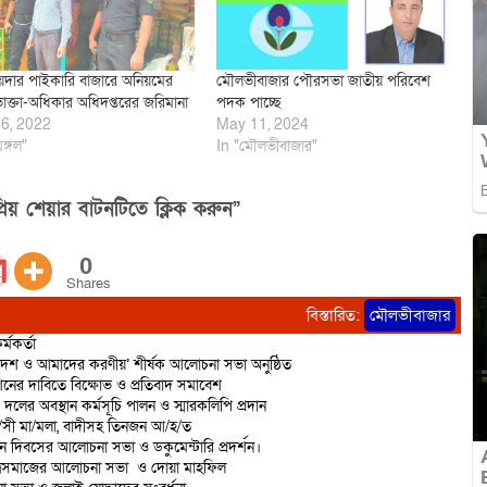
দার পাইকারি বাজারে অনিয়মের
মৌলভীবাজার পৌরসভা জাতীয় পরিবেশ
োক্তা-অধিকার অধিদপ্তরের জরিমানা
পদক পাচ্ছে
6, 2022
May 11, 2024
মঙ্গল"
In "মৌলভীবাজার"
িয় শেয়ার বাটনটিতে ক্লিক করুন”
0
Shares
বিস্তারিত:
মৌলভীবাজার
্মকর্তা
দেশ ও আমাদের করণীয়’ শীর্ষক আলোচনা সভা অনুষ্ঠিত
শনের দাবিতে বিক্ষোভ ও প্রতিবাদ সমাবেশ
 দলের অবস্থান কর্মসূচি পালন ও স্মারকলিপি প্রদান
রা/সী মা/মলা, বাদীসহ তিনজন আ/হ/ত
ান দিবসের আলোচনা সভা ও ডকুমেন্টারি প্রদর্শন।
াত্রসমাজের আলোচনা সভা ও দোয়া মাহফিল