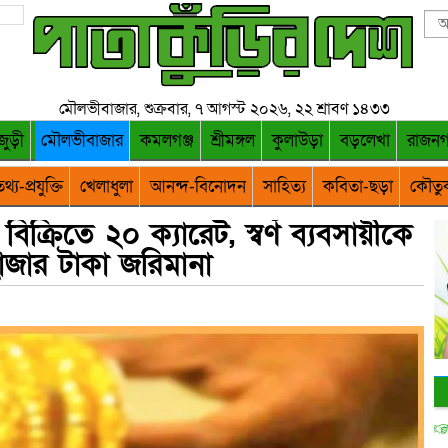
মৌলভীবাজার, শুক্রবার, ৭ আগস্ট ২০২৬, ২২ শ্রাবণ ১৪৩৩
জুড়ী
মৌলভীবাজার
কমলগঞ্জ
শ্রীমঙ্গল
কুলাউড়া
বড়লেখা
রাজন
থ্য-প্রযুক্তি
খেলাধুলা
আনন্দ-বিনোদন
সাহিত্য
কবিতা-ছড়া
কৌতু
 বিক্রিতে ২০ ক্যারেট, স্বর্ণ ব্যবসায়ীকে
াজার টাকা জরিমানা