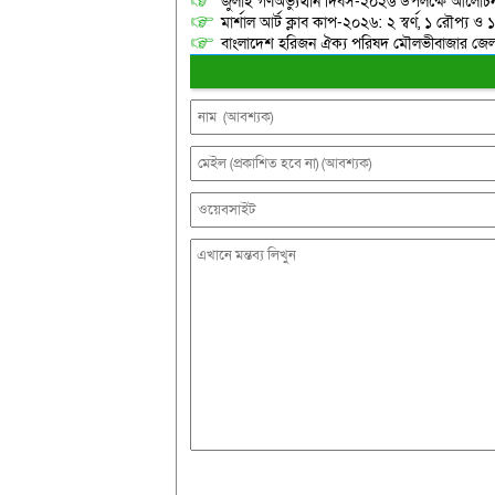
জুলাই গণঅভ্যুত্থান দিবস-২০২৬ উপলক্ষে আলোচনা
মার্শাল আর্ট ক্লাব কাপ-২০২৬: ২ স্বর্ণ, ১ রৌপ্য ও
বাংলাদেশ হরিজন ঐক্য পরিষদ মৌলভীবাজার জেলা শ