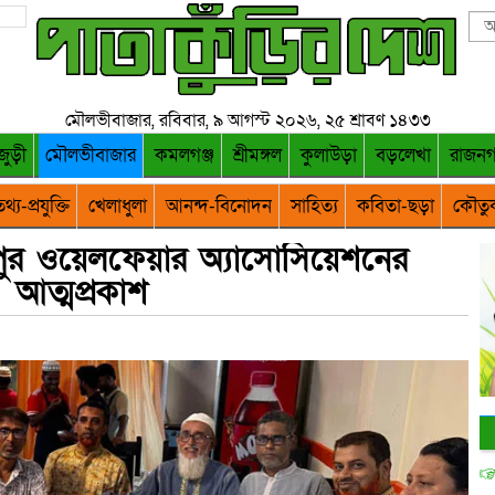
মৌলভীবাজার, রবিবার, ৯ আগস্ট ২০২৬, ২৫ শ্রাবণ ১৪৩৩
জুড়ী
মৌলভীবাজার
কমলগঞ্জ
শ্রীমঙ্গল
কুলাউড়া
বড়লেখা
রাজন
থ্য-প্রযুক্তি
খেলাধুলা
আনন্দ-বিনোদন
সাহিত্য
কবিতা-ছড়া
কৌতু
ুর ওয়েলফেয়ার অ্যাসোসিয়েশনের
আত্মপ্রকাশ