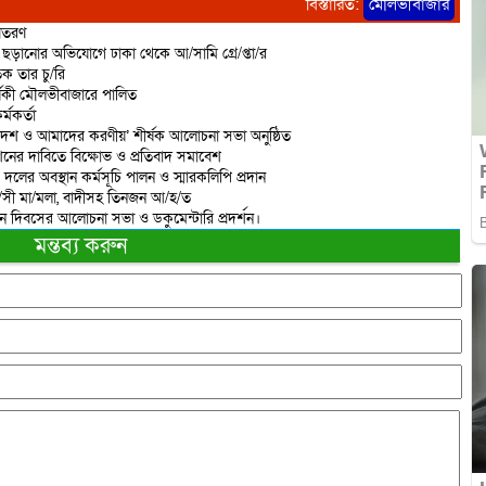
বিস্তারিত:
মৌলভীবাজার
বিতরণ
ড়ানোর অভিযোগে ঢাকা থেকে আ/সামি গ্রে/প্তা/র
ক তার চু/রি
্ষিকী মৌলভীবাজারে পালিত
্মকর্তা
দেশ ও আমাদের করণীয়’ শীর্ষক আলোচনা সভা অনুষ্ঠিত
শনের দাবিতে বিক্ষোভ ও প্রতিবাদ সমাবেশ
 দলের অবস্থান কর্মসূচি পালন ও স্মারকলিপি প্রদান
রা/সী মা/মলা, বাদীসহ তিনজন আ/হ/ত
ান দিবসের আলোচনা সভা ও ডকুমেন্টারি প্রদর্শন।
মন্তব্য করুন