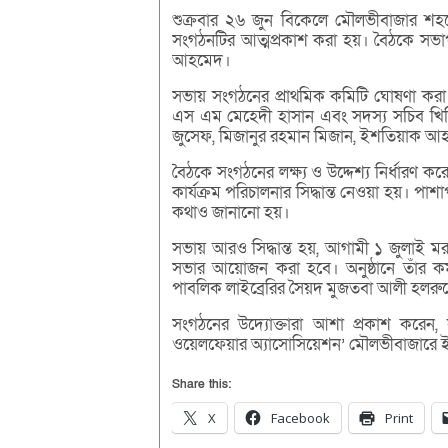
শুক্রবার ২৬ জুন বিকেলে মৌলভীবাজার শহরের
সংগঠনটির আত্মপ্রকাশ করা হয়। বৈঠকে সভাপ
আহমেদ।
সভায় সংগঠনের প্রাথমিক কমিটি ঘোষণা করা 
এস এম মেহেদী হাসান এবং সদস্য সচিব খিজ
জুসেফ, মিজানুর রহমান মিজান, ইশতিয়াক আহমে
বৈঠকে সংগঠনের লক্ষ্য ও উদ্দেশ্য নির্ধারণ করে
কার্যক্রম পরিচালনার সিদ্ধান্ত নেওয়া হয়। পা
কথাও জানানো হয়।
সভায় আরও সিদ্ধান্ত হয়, আগামী ১ জুলাই মর
সভার আয়োজন করা হবে। অনুষ্ঠানে তাঁর কর
পাবলিক লাইব্রেরির সৈয়দ মুজতবা আলী হলরুমে
সংগঠনের উদ্যোক্তারা আশা প্রকাশ করেন, স
ওয়েলফেয়ার অ্যাসোসিয়েশন’ মৌলভীবাজারে ই
Share this:
X
Facebook
Print