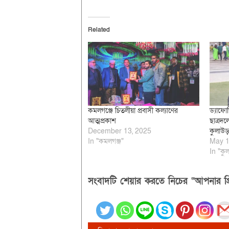
Related
কমলগঞ্জে চিতলীয়া প্রবাসী কল্যাণের
ড্যাফোড
আত্মপ্রকাশ
ছাত্রদ
December 13, 2025
কুলাউ
In "কমলগঞ্জ"
May 1
In "কুল
সংবাদটি শেয়ার করতে নিচের “আপনার প্র