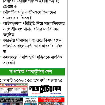
সিগারেট, চোরাই গরু ও ইয়াবা উদ্ধার;
গ্রেপ্তার ৩
মৌলভীবাজার ও শ্রীমঙ্গলে ডিডাফের
গাছের চারা বিতরণ
আইনশৃঙ্খলা পরিস্থিতি নিয়ে সাংবাদিকদের
সাথে শ্রীমঙ্গল থানায় ওসির মতবিনিময়
অনুষ্ঠিত
ভারতীয় সীমানার অভ্যন্তরে বিএসএফের
গু/লি/তে বাংলাদেশী চোরাকারবারি নি/হ/
ত
কমলগঞ্জে এমপি হাজী মুজিবকে নাগরিক
সংবর্ধনা
সাপ্তাহিক পাতাকুঁড়ির দেশ
৩ আগস্ট ২০২৬ : ৩০ তম বর্ষ : সংখ্যা ২৫