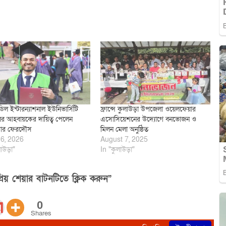
িল ইন্টারন্যাশনাল ইউনিভার্সিটি
ফ্রান্সে কুলাউড়া উপজেলা ওয়েলফেয়ার
লের আহবায়কের দায়িত্ব পেলেন
এসোসিয়েশনের উদ্যোগে বনভোজন ও
ড়ার ফেরদৌস
মিলন মেলা অনুষ্ঠিত
6, 2026
August 7, 2025
াউড়া"
In "কুলাউড়া"
িয় শেয়ার বাটনটিতে ক্লিক করুন”
0
Shares