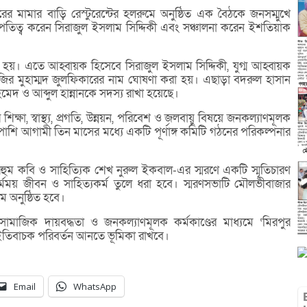
 মামার বাড়ি রেস্টুরেন্টের হলরুমে অনুষ্ঠিত এক বৈঠকে জনসম্মুখে
তিত্ব করেন সিরাজুল ইসলাম সিদ্দিকী এবং সঞ্চালনা করেন ইশতিয়াক
হয়। এতে আহ্বায়ক হিসেবে সিরাজুল ইসলাম সিদ্দিকী, যুগ্ম আহ্বায়ক
ির মুহাম্মদ জুলফিকারের নাম ঘোষণা করা হয়। এছাড়া বদরুল হাসান
দ ও আব্দুল হান্নানকে সদস্য রাখা হয়েছে।
 শিক্ষা, স্বাস্থ্য, প্রগতি, উন্নয়ন, পরিবেশ ও জলবায়ু বিষয়ে জনকল্যাণমূলক
শাপাশি আগামী তিন মাসের মধ্যে একটি পূর্ণাঙ্গ কমিটি গঠনের পরিকল্পনার
হুম কবি ও সাহিত্যিক শেখ নুরুল ইকবাল-এর স্মরণে একটি স্মৃতিচারণ
্মময় জীবন ও সাহিত্যকর্ম তুলে ধরা হবে। স্মরণসভাটি মৌলভীবাজার
 অনুষ্ঠিত হবে।
ামাজিক দায়বদ্ধতা ও জনকল্যাণমূলক কর্মকাণ্ডের মাধ্যমে ‘মিরপুর
তিবাচক পরিবর্তন আনতে ভূমিকা রাখবে।
Email
WhatsApp