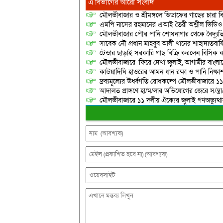
এ বিভাগের আরো সংবাদ
মৌলভীবাজার ও শ্রীমঙ্গলে ডিডাফের গাছের চারা 
এমপি নাসের রহমানের এআই তৈরী অশ্লীল ভিডিও ছ
মৌলভীবাজার পৌর পানি শোধনাগার থেকে বৈদ্যুতি
সাবেক নৌ প্রধান মাহবুব আলী খানের শাহাদাতবার
টেন্ডার ছাড়াই সরকারি গাছ বিক্রি করলেন বিসিক কর
মৌলভীবাজারে ‘ফিরে দেখা জুলাই, আগামীর বাংলা
কাউয়াদিঘি হাওরের আমন ধান রক্ষা ও পানি নিষ্কা
দ্রব্যমূল্যের ঊর্ধ্বগতি রোধকল্পে মৌলভীবাজারে ১১
আদালত প্রাঙ্গণে হা/ম/লার অভিযোগের জেরে স/ন্ত্
মৌলভীবাজারে ১১ দলীয় ঐক্যের জুলাই গণঅভ্যুত্থ