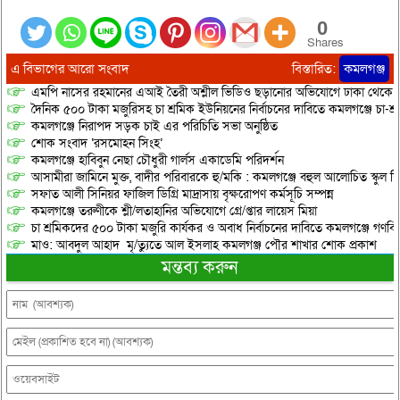
0
Shares
এ বিভাগের আরো সংবাদ
বিস্তারিত:
কমলগঞ্জ
এমপি নাসের রহমানের এআই তৈরী অশ্লীল ভিডিও ছড়ানোর অভিযোগে ঢাকা থেকে আ/সা
দৈনিক ৫০০ টাকা মজুরিসহ চা শ্রমিক ইউনিয়নের নির্বাচনের দাবিতে কমলগঞ্জে চা-শ্
কমলগঞ্জে নিরাপদ সড়ক চাই এর পরিচিতি সভা অনুষ্ঠিত
শোক সংবাদ ‘রসমোহন সিংহ’
কমলগঞ্জে হাবিবুন নেছা চৌধুরী গার্লস একাডেমি পরিদর্শন
আসামীরা জামিনে মুক্ত, বাদীর পরিবারকে হু/মকি : কমলগঞ্জে বহুল আলোচিত স্কুল শি
সফাত আলী সিনিয়র ফাজিল ডিগ্রি মাদ্রাসায় বৃক্ষরোপণ কর্মসূচি সম্পন্ন
কমলগঞ্জে তরুণীকে শ্লী/লতাহানির অভিযোগে গ্রে/প্তার লায়েস মিয়া
চা শ্রমিকদের ৫০০ টাকা মজুরি কার্যকর ও অবাধ নির্বাচনের দাবিতে কমলগঞ্জে গণবি
মাও: আবদুল আহাদ মৃ/ত্যুতে আল ইসলাহ কমলগঞ্জ পৌর শাখার শোক প্রকাশ
মন্তব্য করুন