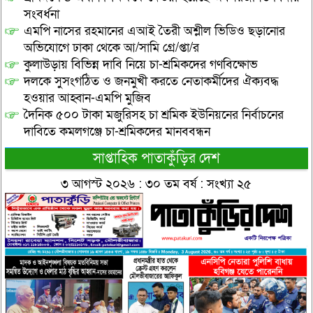
সংবর্ধনা
এমপি নাসের রহমানের এআই তৈরী অশ্লীল ভিডিও ছড়ানোর
অভিযোগে ঢাকা থেকে আ/সামি গ্রে/প্তা/র
কুলাউড়ায় বিভিন্ন দাবি নিয়ে চা-শ্রমিকদের গণবিক্ষোভ
দলকে সুসংগঠিত ও জনমুখী করতে নেতাকর্মীদের ঐক্যবদ্ধ
হওয়ার আহ্বান-এমপি মুজিব
দৈনিক ৫০০ টাকা মজুরিসহ চা শ্রমিক ইউনিয়নের নির্বাচনের
দাবিতে কমলগঞ্জে চা-শ্রমিকদের মানববন্ধন
সাপ্তাহিক পাতাকুঁড়ির দেশ
৩ আগস্ট ২০২৬ : ৩০ তম বর্ষ : সংখ্যা ২৫