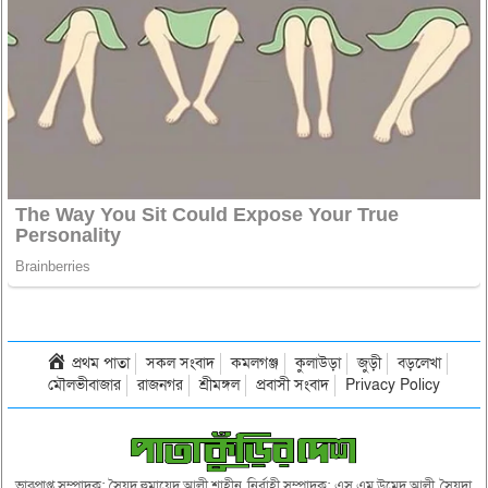
প্রথম পাতা
সকল সংবাদ
কমলগঞ্জ
কুলাউড়া
জুড়ী
বড়লেখা
মৌলভীবাজার
রাজনগর
শ্রীমঙ্গল
প্রবাসী সংবাদ
Privacy Policy
ভারপ্রাপ্ত সম্পাদক: সৈয়দ হুমায়েদ আলী শাহীন, নির্বাহী সম্পাদক: এস এম উমেদ আলী, সৈয়দা