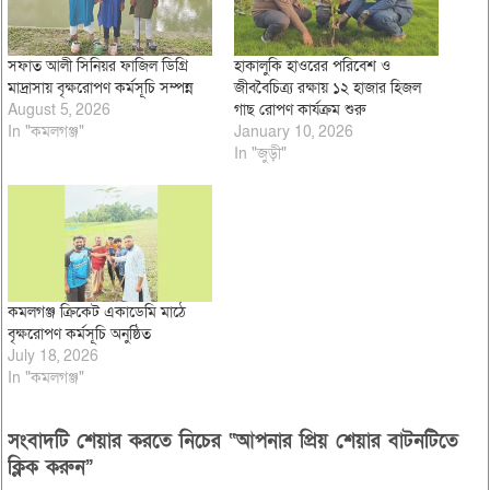
সফাত আলী সিনিয়র ফাজিল ডিগ্রি
হাকালুকি হাওরের পরিবেশ ও
মাদ্রাসায় বৃক্ষরোপণ কর্মসূচি সম্পন্ন
জীববৈচিত্র্য রক্ষায় ১২ হাজার হিজল
August 5, 2026
গাছ রোপণ কার্যক্রম শুরু
In "কমলগঞ্জ"
January 10, 2026
In "জুড়ী"
কমলগঞ্জ ক্রিকেট একাডেমি মাঠে
বৃক্ষরোপণ কর্মসূচি অনুষ্ঠিত
July 18, 2026
In "কমলগঞ্জ"
সংবাদটি শেয়ার করতে নিচের “আপনার প্রিয় শেয়ার বাটনটিতে
ক্লিক করুন”