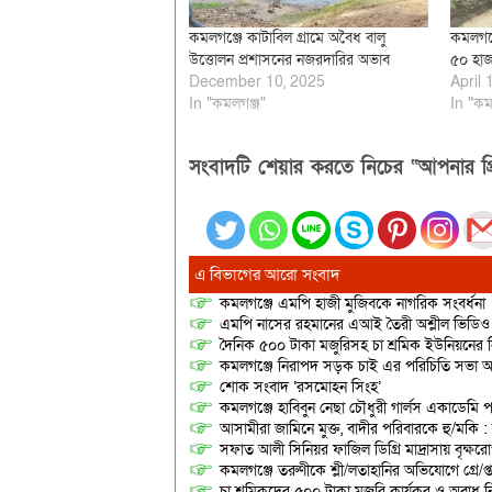
কমলগঞ্জে কাটাবিল গ্রামে অবৈধ বালু
কমলগঞ্
উত্তোলন প্রশাসনের নজরদারির অভাব
৫০ হাজ
December 10, 2025
April 
In "কমলগঞ্জ"
In "কম
সংবাদটি শেয়ার করতে নিচের “আপনার প্র
এ বিভাগের আরো সংবাদ
কমলগঞ্জে এমপি হাজী মুজিবকে নাগরিক সংবর্ধনা
এমপি নাসের রহমানের এআই তৈরী অশ্লীল ভিডিও ছ
দৈনিক ৫০০ টাকা মজুরিসহ চা শ্রমিক ইউনিয়নের নি
কমলগঞ্জে নিরাপদ সড়ক চাই এর পরিচিতি সভা অনু
শোক সংবাদ ‘রসমোহন সিংহ’
কমলগঞ্জে হাবিবুন নেছা চৌধুরী গার্লস একাডেমি প
আসামীরা জামিনে মুক্ত, বাদীর পরিবারকে হু/মকি :
সফাত আলী সিনিয়র ফাজিল ডিগ্রি মাদ্রাসায় বৃক্ষরোপ
কমলগঞ্জে তরুণীকে শ্লী/লতাহানির অভিযোগে গ্রে/প্
চা শ্রমিকদের ৫০০ টাকা মজুরি কার্যকর ও অবাধ ন