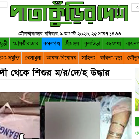
মৌলভীবাজার, রবিবার, ৯ আগস্ট ২০২৬, ২৫ শ্রাবণ ১৪৩৩
জুড়ী
মৌলভীবাজার
কমলগঞ্জ
শ্রীমঙ্গল
কুলাউড়া
বড়লেখা
রাজন
থ্য-প্রযুক্তি
খেলাধুলা
আনন্দ-বিনোদন
সাহিত্য
কবিতা-ছড়া
কৌতু
ী থেকে শিশুর ম/র/দে/হ উদ্ধার