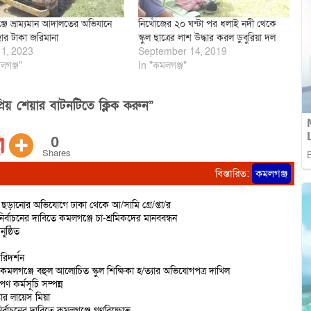
জে ভ্রাম্যমান আদালতের অভিযানে
নিখোঁজের ২০ ঘন্টা পর ধলাই নদী থেকে
ার টাকা জরিমানা
স্কুল ছাত্রের লাশ উদ্ধার করল ডুবুরিয়া দল
11, 2023
September 14, 2019
লগঞ্জ"
In "কমলগঞ্জ"
িয় শেয়ার বাটনটিতে ক্লিক করুন”
0
Shares
বিস্তারিত:
কমলগঞ্জ
ড়ানোর অভিযোগে ঢাকা থেকে আ/সামি গ্রে/প্তা/র
র্বাচনের দাবিতে কমলগঞ্জে চা-শ্রমিকদের মানববন্ধন
ষ্ঠিত
রিদর্শন
 কমলগঞ্জে বহুল আলোচিত স্কুল শিক্ষিকা হ/ত্যার অভিযোগপত্র দাখিল
ণ কর্মসূচি সম্পন্ন
তার লায়েস মিয়া
ির্বাচনের দাবিতে কমলগঞ্জে গণবিক্ষোভ