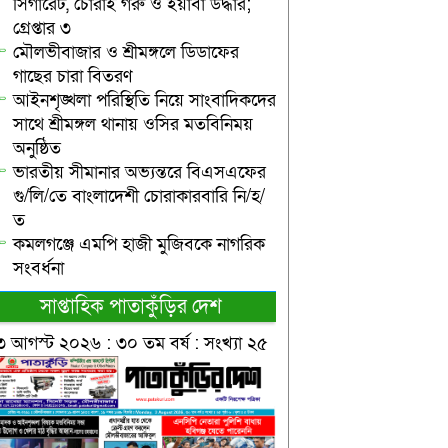
সিগারেট, চোরাই গরু ও ইয়াবা উদ্ধার;
গ্রেপ্তার ৩
মৌলভীবাজার ও শ্রীমঙ্গলে ডিডাফের
গাছের চারা বিতরণ
আইনশৃঙ্খলা পরিস্থিতি নিয়ে সাংবাদিকদের
সাথে শ্রীমঙ্গল থানায় ওসির মতবিনিময়
অনুষ্ঠিত
ভারতীয় সীমানার অভ্যন্তরে বিএসএফের
গু/লি/তে বাংলাদেশী চোরাকারবারি নি/হ/
ত
কমলগঞ্জে এমপি হাজী মুজিবকে নাগরিক
সংবর্ধনা
সাপ্তাহিক পাতাকুঁড়ির দেশ
৩ আগস্ট ২০২৬ : ৩০ তম বর্ষ : সংখ্যা ২৫