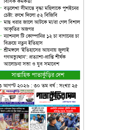
বিসিক কর্মকর্তা
বড়লেখা সীমান্তে বৃদ্ধা মহিলাকে পুশইনের
চেষ্টা: রুখে দিলো ৫২ বিজিবি
মাছ ধরার জালে আটকে মা/রা গেল বিশাল
আকৃতির অজগর
ন্যাশনাল টি কোম্পানির ১২ চা বাগানের চা
বিক্রয়ে নতুন ইতিহাস
শ্রীমঙ্গলে ‘ইতিহাসের আয়নায় জুলাই
গণঅভ্যুত্থান’: প্রত্যাশা-প্রাপ্তি শীর্ষক
আলোচনা সভা ও যুব সমাবেশ
সাপ্তাহিক পাতাকুঁড়ির দেশ
৩ আগস্ট ২০২৬ : ৩০ তম বর্ষ : সংখ্যা ২৫