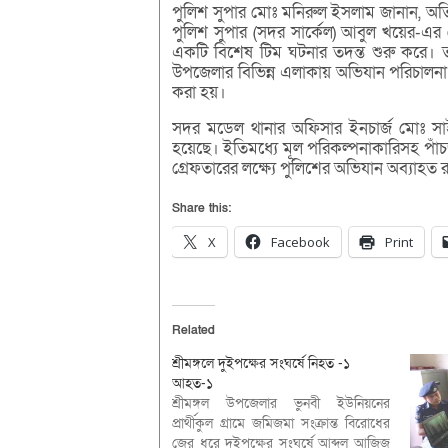
পুলিশ সুপার মোঃ মনিরুল ইসলাম জানান, অতিরি
পুলিশ সুপার (সদর সার্কেল) আবুল খয়ের-এর
একটি বিশেষ টিম ঘটনার তদন্ত শুরু করে। তদ
উপজেলার বিভিন্ন এলাকায় অভিযান পরিচালনা
করা হয়।
সদর মডেল থানার অফিসার ইনচার্জ মোঃ সা
হয়েছে। ইতিমধ্যে মূল পরিকল্পনাকারিসহ প
গ্রেফতারের লক্ষ্যে পুলিশের অভিযান অব্যাহত 
Share this:
X
Facebook
Print
Related
শ্রীমঙ্গলে দুইপক্ষের সংঘর্ষে নিহত -১
আহত-১
শ্রীমঙ্গল উপজেলার ভুনবী ইউনিয়নের
প্রার্থীকুল গ্রামে জমিজমা সংক্রান্ত বিরোধের
জের ধরে দুইপক্ষের সংঘর্ষে আব্দুল আজিজ