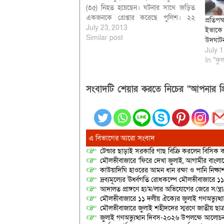
(৩৫) নিহত হয়েছেন। ঘটনার সাথে জড়িত
একজনকে গ্রেপ্তার করেছে পুলিশ। ২২
প্রতিপ
জুলাই সোমবার রাত ১১টার দিকে এ
July 23, 2013
ইভাকে 
সংঘর্ষের ঘটনা ঘটে। আহতদের
Similar post
উদঘাট
তাৎক্ষণিকভাবে নাম পাওয়া যায়নি। তাদের
July 1
সিলেট এম এ জি ওসমানী মেডিকেল কলেজ
In "কুল
হাসপাতালে পাঠানো…
সংবাদটি শেয়ার করতে নিচের “আপনার প্র
এ বিভাগের আরো সংবাদ
টেন্ডার ছাড়াই সরকারি গাছ বিক্রি করলেন বিসিক কর
মৌলভীবাজারে ‘ফিরে দেখা জুলাই, আগামীর বাংলা
কাউয়াদিঘি হাওরের আমন ধান রক্ষা ও পানি নিষ্কা
দ্রব্যমূল্যের ঊর্ধ্বগতি রোধকল্পে মৌলভীবাজারে ১১
আদালত প্রাঙ্গণে হা/ম/লার অভিযোগের জেরে স/ন্ত্
মৌলভীবাজারে ১১ দলীয় ঐক্যের জুলাই গণঅভ্যুত্থ
মৌলভীবাজারে জুলাই শহীদদের স্মরণে জাতীয় ছ
জুলাই গণঅভ্যুত্থান দিবস-২০২৬ উপলক্ষে আলোচনা