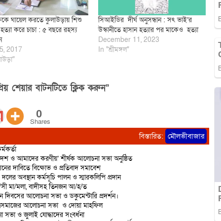
ক্ষকে ঘায়েল করতে কুলাউড়ায় শিশু
সিআইডির দীর্ঘ অনুসন্ধান : সৎ ভাই‘র
হত্যা করে চাচা : ৫ বছরে রহস্য
উস্কানীতে হাসান হত্যার পর মাকেও হত্যা
ন
December 11, 2023
5, 2017
In "শ্রীমঙ্গল"
াউড়া"
িয় শেয়ার বাটনটিতে ক্লিক করুন”
0
Shares
বিস্তারিত:
মৌলভীবাজার
্মকর্তা
দেশ ও আমাদের করণীয়’ শীর্ষক আলোচনা সভা অনুষ্ঠিত
শনের দাবিতে বিক্ষোভ ও প্রতিবাদ সমাবেশ
 দলের অবস্থান কর্মসূচি পালন ও স্মারকলিপি প্রদান
রা/সী মা/মলা, বাদীসহ তিনজন আ/হ/ত
ান দিবসের আলোচনা সভা ও ডকুমেন্টারি প্রদর্শন।
াত্রসমাজের আলোচনা সভা ও দোয়া মাহফিল
 সভা ও জুলাই যোদ্ধাদের সংবর্ধনা