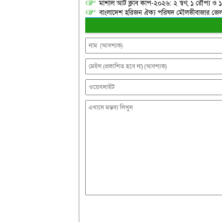
মার্শাল আর্ট ক্লাব কাপ-২০২৬: ২ স্বর্ণ, ১ রৌপ্য ও
বাংলাদেশ হরিজন ঐক্য পরিষদ মৌলভীবাজার জেলা শ