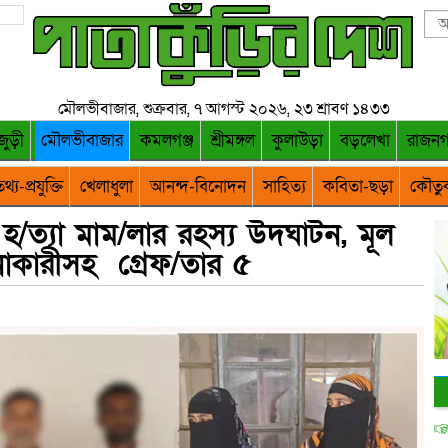
মৌলভীবাজার, শুক্রবার, ৭ আগস্ট ২০২৬, ২৩ শ্রাবণ ১৪৩৩
জুড়ী
মৌলভীবাজার
কমলগঞ্জ
শ্রীমঙ্গল
কুলাউড়া
বড়লেখা
রাজন
থ্য-প্রযুক্তি
খেলাধুলা
আনন্দ-বিনোদন
সাহিত্য
কবিতা-ছড়া
কৌতু
 হ/ত্যা মাম/লার রহস্য উদঘাটন, মূল
নাকারীসহ গ্রেফ/তার ৫