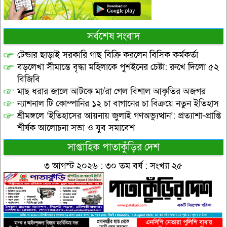
সর্বশেষ সংবাদ
টেন্ডার ছাড়াই সরকারি গাছ বিক্রি করলেন বিসিক কর্মকর্তা
বড়লেখা সীমান্তে বৃদ্ধা মহিলাকে পুশইনের চেষ্টা: রুখে দিলো ৫২
বিজিবি
মাছ ধরার জালে আটকে মা/রা গেল বিশাল আকৃতির অজগর
ন্যাশনাল টি কোম্পানির ১২ চা বাগানের চা বিক্রয়ে নতুন ইতিহাস
শ্রীমঙ্গলে ‘ইতিহাসের আয়নায় জুলাই গণঅভ্যুত্থান’: প্রত্যাশা-প্রাপ্তি
শীর্ষক আলোচনা সভা ও যুব সমাবেশ
সাপ্তাহিক পাতাকুঁড়ির দেশ
৩ আগস্ট ২০২৬ : ৩০ তম বর্ষ : সংখ্যা ২৫