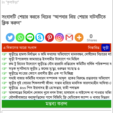
In "কুলাউড়া"
সংবাদটি শেয়ার করতে নিচের “আপনার প্রিয় শেয়ার বাটনটিতে
ক্লিক করুন”
0
Shares
এ বিভাগের আরো সংবাদ
বিস্তারিত:
জুড়ী
জুড়ীতে হামলা-নির্যাতন ও জমি দখলের অভিযোগে মানববন্ধন, দোষীদের বিচারের দাব
জুড়ী উপজেলায় জামায়াতে ইসলামীর উদ্যোগে গন মিছিল
রুম টু রিডের উদ্যোগে জুড়ীতে যৌন হয়রানি প্রতিরোধ কমিটির বার্ষিক পরিকল্পনা কর
সড়ক দূ/র্ঘটনা/য় জুড়ীর ১ জনের মৃ/ত্যু, গুরুতর আ/হ/ত ৩
জুড়ীতে দা/য়ের কোপে প্রবাসীর স্ত্রীর এক পা বি/চ্ছিন্ন
সমাই বাজার কমিটির সাধারণ সম্পাদক আব্দুল হকের বিরুদ্ধে প্রতারণার অভিযোগ
জুড়ীর দুই বোনের শিকলবন্দী জীবন: সন্তান হারিয়ে মানসিক ভারসাম্যহীন আফিয়া-র
জুড়ীতে ৪০০ পিস ইয়াবাসহ স্ত্রী গ্রে/ফতার, স্বামী পলাতক
আদালতের নির্দেশে দোকান খুলে নগদ টাকা, মালামাল ও লাইসেন্স না পাওয়ার অভিযোগ, 
মৌলভীবাজারে বন্যাদুর্গতদের পাশে বিজিবি, ফ্রি মেডিকেল ক্যাম্প ও খাবার বিতরণ
মন্তব্য করুন