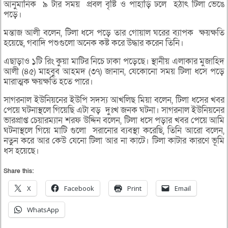
আনুমানিক ৯ টার সময় প্রবল বৃষ্টি ও পাহাড়ি ঢলে হঠাৎ টিলা ভেঙে
পড়ে।
মন্তাজ আলী বলেন, টিলা ধসে পড়ে তার গোয়াল ঘরের ব্যাপক ক্ষয়ক্ষতি
হয়েছে, গবাদি পশুগুলো অনেক কষ্ট করে উদ্ধার করেন তিনি।
এছাড়াও ১টি রিং কুয়া মাটির নিচে ঢাকা পড়েছে। স্থানীয় এলাকার মুজাহিদ
আলী (৪৫) মাহবুব আহমদ (৩৭) জানান, যেকোনো সময় টিলা ধসে পড়ে
মারাত্মক ক্ষয়ক্ষতি হতে পারে।
সাগরনাল ইউনিয়নের ইউপি সদস্য আখলিছ মিয়া বলেন, টিলা ধসের খবর
পেয়ে ঘটনাস্থলে গিয়েছি এটা বড় দুঃখ জনক ঘটনা। সাগরনাল ইউনিয়নের
ভারপ্রাপ্ত চেয়ারম্যান শরফ উদ্দিন বলেন, টিলা ধসে পড়ার খবর পেয়ে আমি
ঘটনাস্থলে গিয়ে মাটি গুলো সরানোর ব্যবস্থা করেছি, তিনি আরো বলেন,
নতুন করে আর কেউ যেনো টিলা আর না কাটে। টিলা কাটার কারণে ভূমি
ধস হয়েছে।
Share this:
X
Facebook
Print
Email
WhatsApp