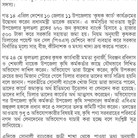
সদস্য।
গত ১৪ এপ্রিল দেশের ১০ জেলার ১১ উপজেলায় ‘কৃষক কার্ড’ কার্যক্রমের
উদ্বোধন করেন প্রধানমন্ত্রী তারেক রহমান। এ কর্মসূচির আওতায় জুড়ী
উপজেলার ফুলতলা ব্লকের ৬৭০ জন কৃষকের ব্যাংক হিসাবে ২ হাজার
৫০০ টাকা করে সরকারি সহায়তা জমা হয়। নিয়ম অনুযায়ী কৃষকরা
ডিলারের পয়েন্ট অব সেল (পিওএস) মেশিনে কার্ড ব্যবহার করে সরকার
নির্ধারিত মূল্যে সার, বীজ, কীটনাশক ও মৎস্য খাদ্য ক্রয় করতে পারবে।
গত ২৪ মে ফুলতলা ব্লকের কৃষক কার্ডধারী মমতা বুনার্জী, নিরঞ্জন রবিদাস
ও শেফালী নায়েক উপজেলা কৃষি কর্মকর্তার কাছে যৌথভাবে লিখিত
অভিযোগ দাখিল করেন। অভিযোগে তারা উল্লেখ করেন, কৃষি উপকরণ
ক্রয়ের জন্য মিজান স্টোরে গেলে ডিলার বারবার তাদের কার্ড সক্রিয় হয়নি
বলে জানান। পরবর্তীতে সোনালী ব্যাংকে খোঁজ নিয়ে তারা জানতে পারেন,
তাদের কার্ডে জমাকৃত অর্থ ইতিমধ্যে উত্তোলন বা লেনদেন করা হয়েছে।
তাদের দাবি, ডিলার তাদের কার্ডের অর্থ আত্মসাৎ করেছেন। অভিযোগের
পর উপজেলা কৃষি কর্মকর্তা উপজেলা কৃষি সম্প্রসারণ কর্মকর্তা এবিএম
জহুরুল হককে প্রধান করে ৩ সদস্যের তদন্ত কমিটি গঠন করেন। তদন্তের
আওতায় শুধু ৩ অভিযোগকারীর বিষয়ই নয়, কৃষি পণ্য সরবরাহের পরিবর্তে
নগদ অর্থ লেনদেনের অভিযোগও যাচাই করা হচ্ছে বলে সংশ্লিষ্ট সূত্র
জানিয়েছে।
এদিকে সোনালী ব্যাংকের জুড়ী শাখা থেকে পাওয়া তথ্য অনুযায়ী,