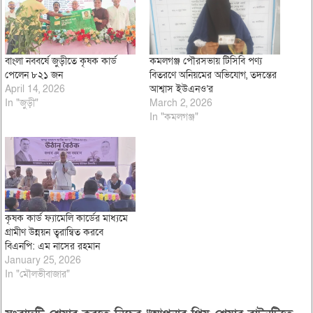
বাংলা নববর্ষে জুড়ীতে কৃষক কার্ড
কমলগঞ্জ পৌরসভায় টিসিবি পণ্য
পেলেন ৮২১ জন
বিতরণে অনিয়মের অভিযোগ, তদন্তের
April 14, 2026
আশ্বাস ইউএনও’র
In "জুড়ী"
March 2, 2026
In "কমলগঞ্জ"
কৃষক কার্ড ফ্যামেলি কার্ডের মাধ্যমে
গ্রামীণ উন্নয়ন ত্বরান্বিত করবে
বিএনপি: এম নাসের রহমান
January 25, 2026
In "মৌলভীবাজার"