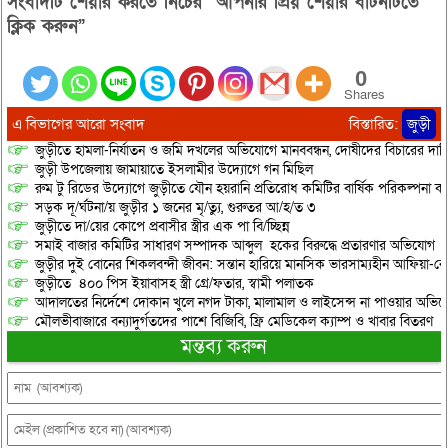
সংবাদটি শেয়ার করতে নিচের “আপনার প্রিয় শেয়ার বাটনটিতে
ক্লিক করুন”
0
Shares
এ বিভাগের আরো সংবাদ
বিস্তারিত:
জুড়ী
জুড়ীতে হামলা-নির্যাতন ও জমি দখলের অভিযোগে মানববন্ধন, দোষীদের বিচারের দাব
জুড়ী উপজেলায় জামায়াতে ইসলামীর উদ্যোগে গন মিছিল
রুম টু রিডের উদ্যোগে জুড়ীতে যৌন হয়রানি প্রতিরোধ কমিটির বার্ষিক পরিকল্পনা কর
সড়ক দূ/র্ঘটনা/য় জুড়ীর ১ জনের মৃ/ত্যু, গুরুতর আ/হ/ত ৩
জুড়ীতে দা/য়ের কোপে প্রবাসীর স্ত্রীর এক পা বি/চ্ছিন্ন
সমাই বাজার কমিটির সাধারণ সম্পাদক আব্দুল হকের বিরুদ্ধে প্রতারণার অভিযোগ
জুড়ীর দুই বোনের শিকলবন্দী জীবন: সন্তান হারিয়ে মানসিক ভারসাম্যহীন আফিয়া-র
জুড়ীতে ৪০০ পিস ইয়াবাসহ স্ত্রী গ্রে/ফতার, স্বামী পলাতক
আদালতের নির্দেশে দোকান খুলে নগদ টাকা, মালামাল ও লাইসেন্স না পাওয়ার অভিযোগ, 
মৌলভীবাজারে বন্যাদুর্গতদের পাশে বিজিবি, ফ্রি মেডিকেল ক্যাম্প ও খাবার বিতরণ
মন্তব্য করুন