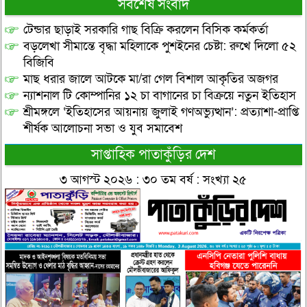
সর্বশেষ সংবাদ
টেন্ডার ছাড়াই সরকারি গাছ বিক্রি করলেন বিসিক কর্মকর্তা
বড়লেখা সীমান্তে বৃদ্ধা মহিলাকে পুশইনের চেষ্টা: রুখে দিলো ৫২
বিজিবি
মাছ ধরার জালে আটকে মা/রা গেল বিশাল আকৃতির অজগর
ন্যাশনাল টি কোম্পানির ১২ চা বাগানের চা বিক্রয়ে নতুন ইতিহাস
শ্রীমঙ্গলে ‘ইতিহাসের আয়নায় জুলাই গণঅভ্যুত্থান’: প্রত্যাশা-প্রাপ্তি
শীর্ষক আলোচনা সভা ও যুব সমাবেশ
সাপ্তাহিক পাতাকুঁড়ির দেশ
৩ আগস্ট ২০২৬ : ৩০ তম বর্ষ : সংখ্যা ২৫