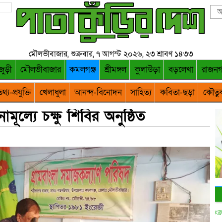
মৌলভীবাজার, শুক্রবার, ৭ আগস্ট ২০২৬, ২৩ শ্রাবণ ১৪৩৩
জুড়ী
মৌলভীবাজার
কমলগঞ্জ
শ্রীমঙ্গল
কুলাউড়া
বড়লেখা
রাজন
থ্য-প্রযুক্তি
খেলাধুলা
আনন্দ-বিনোদন
সাহিত্য
কবিতা-ছড়া
কৌতু
মূল্যে চক্ষু শিবির অনুষ্ঠিত