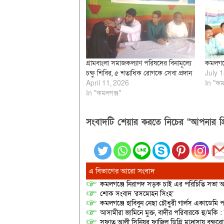
গ্রামবাংলা সমাজকল্যাণ পরিষদের বিনামূল্যে
কমলগঞ্জ
চক্ষু শিবির, ৫ শতাধিক রোগকে সেবা প্রদান
July 1
April 11, 2026
In "কম
In "কমলগঞ্জ"
সংবাদটি শেয়ার করতে নিচের “আপনার প্র
এ বিভাগের আরো সংবাদ
কমলগঞ্জে নিরাপদ সড়ক চাই এর পরিচিতি সভা অনু
শোক সংবাদ ‘রসমোহন সিংহ’
কমলগঞ্জে হাবিবুন নেছা চৌধুরী গার্লস একাডেমি প
আসামীরা জামিনে মুক্ত, বাদীর পরিবারকে হু/মকি :
সফাত আলী সিনিয়র ফাজিল ডিগ্রি মাদ্রাসায় বৃক্ষরোপ