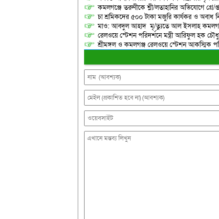
কমলগঞ্জে তরুণীকে শ্লী/লতাহানির অভিযোগে গ্রে/প্
চা শ্রমিকদের ৫০০ টাকা মজুরি কার্যকর ও অবাধ ন
মাও: আবদুল আহাদ মৃ/ত্যুতে আল ইসলাহ কমলগঞ
রেলওয়ে স্টেশন পরিদর্শনে মন্ত্রী আরিফুল হক চৌধু
শ্রীমঙ্গল ও কমলগঞ্জ রেলওয়ে স্টেশন আকস্মিক 