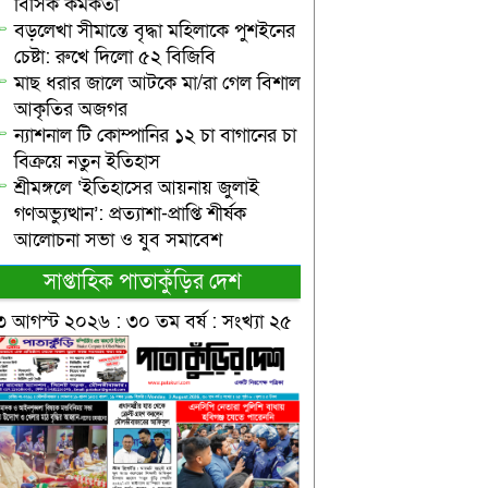
বিসিক কর্মকর্তা
বড়লেখা সীমান্তে বৃদ্ধা মহিলাকে পুশইনের
চেষ্টা: রুখে দিলো ৫২ বিজিবি
মাছ ধরার জালে আটকে মা/রা গেল বিশাল
আকৃতির অজগর
ন্যাশনাল টি কোম্পানির ১২ চা বাগানের চা
বিক্রয়ে নতুন ইতিহাস
শ্রীমঙ্গলে ‘ইতিহাসের আয়নায় জুলাই
গণঅভ্যুত্থান’: প্রত্যাশা-প্রাপ্তি শীর্ষক
আলোচনা সভা ও যুব সমাবেশ
সাপ্তাহিক পাতাকুঁড়ির দেশ
৩ আগস্ট ২০২৬ : ৩০ তম বর্ষ : সংখ্যা ২৫