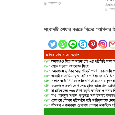
উর্ধ্বতন কতৃপক্ষের কাছে আবেদন করা
In "কমলগঞ্জ"
Janua
হলেও কোন ফল হয়নি। সরেজমিন দেখা
In "কম
যায়, কমলগঞ্জ উপজেলার ছলিমগঞ্জ থেকে
যোগিবিল গ্রাম হয়ে সুনছড়া ও…
সংবাদটি শেয়ার করতে নিচের “আপনার প্র
এ বিভাগের আরো সংবাদ
কমলগঞ্জে নিরাপদ সড়ক চাই এর পরিচিতি সভা অনু
শোক সংবাদ ‘রসমোহন সিংহ’
কমলগঞ্জে হাবিবুন নেছা চৌধুরী গার্লস একাডেমি প
আসামীরা জামিনে মুক্ত, বাদীর পরিবারকে হু/মকি :
সফাত আলী সিনিয়র ফাজিল ডিগ্রি মাদ্রাসায় বৃক্ষরোপ
কমলগঞ্জে তরুণীকে শ্লী/লতাহানির অভিযোগে গ্রে/প্
চা শ্রমিকদের ৫০০ টাকা মজুরি কার্যকর ও অবাধ ন
মাও: আবদুল আহাদ মৃ/ত্যুতে আল ইসলাহ কমলগঞ
রেলওয়ে স্টেশন পরিদর্শনে মন্ত্রী আরিফুল হক চৌধু
শ্রীমঙ্গল ও কমলগঞ্জ রেলওয়ে স্টেশন আকস্মিক 