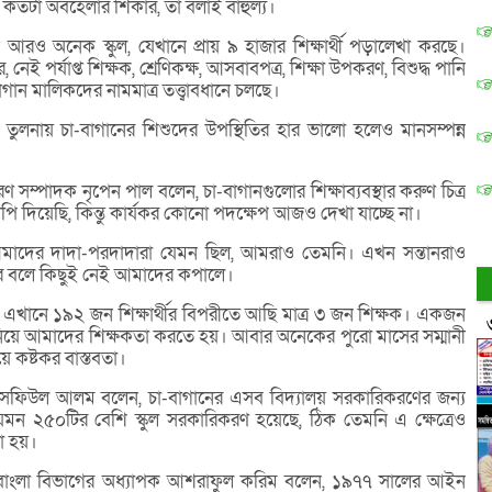
যে কতটা অবহেলার শিকার, তা বলাই বাহুল্য।
ও অনেক স্কুল, যেখানে প্রায় ৯ হাজার শিক্ষার্থী পড়ালেখা করছে।
 নেই পর্যাপ্ত শিক্ষক, শ্রেণিকক্ষ, আসবাবপত্র, শিক্ষা উপকরণ, বিশুদ্ধ পানি
াগান মালিকদের নামমাত্র তত্ত্বাবধানে চলছে।
ামের তুলনায় চা-বাগানের শিশুদের উপস্থিতির হার ভালো হলেও মানসম্পন্ন
রণ সম্পাদক নৃপেন পাল বলেন, চা-বাগানগুলোর শিক্ষাব্যবস্থার করুণ চিত্র
পি দিয়েছি, কিন্তু কার্যকর কোনো পদক্ষেপ আজও দেখা যাচ্ছে না।
মাদের দাদা-পরদাদারা যেমন ছিল, আমরাও তেমনি। এখন সন্তানরাও
ার বলে কিছুই নেই আমাদের কপালে।
ান, এখানে ১৯২ জন শিক্ষার্থীর বিপরীতে আছি মাত্র ৩ জন শিক্ষক। একজন
া নিয়ে আমাদের শিক্ষকতা করতে হয়। আবার অনেকের পুরো মাসের সম্মানী
ে কষ্টকর বাস্তবতা।
্তা সফিউল আলম বলেন, চা-বাগানের এসব বিদ্যালয় সরকারিকরণের জন্য
 যেমন ২৫০টির বেশি স্কুল সরকারিকরণ হয়েছে, ঠিক তেমনি এ ক্ষেত্রেও
য়া হয়।
ালয়ের বাংলা বিভাগের অধ্যাপক আশরাফুল করিম বলেন, ১৯৭৭ সালের আইন