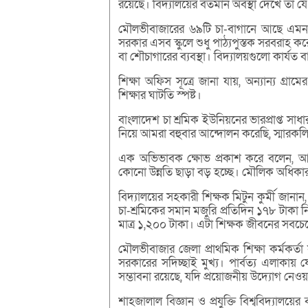
রয়েছে। বিদ্যালয়ের বর্তমান অবস্থা দেখে তা 
মৌলভীবাজারের ৬৯টি চা-বাগানে আছে এমন আর
সরকার এসব স্কুলে শুধু পাঠ্যপুস্তক সরবরাহ করে,
বা শৌচাগারের ব্যবস্থা। বিদ্যালয়গুলো কার্যত ব
শিক্ষা অফিস সূত্রে জানা যায়, অন্যান্য গ্র
শিক্ষার ঘাটতি স্পষ্ট।
বাংলাদেশ চা শ্রমিক ইউনিয়নের ভারপ্রাপ্ত সাধা
নিয়ে আমরা বহুবার আন্দোলন করেছি, স্মারকলি
এক অভিভাবক ক্ষোভ প্রকাশ করে বলেন, আ
কোনো উন্নতি ছাড়া বড় হচ্ছে। মৌলিক অধিক
বিদ্যালয়ের সহকারী শিক্ষক মিটুন কুর্মী জান
চা-শ্রমিকের সমান মজুরি প্রতিদিন ১৭৮ টাক
মাত্র ১,২০০ টাকা। এটা শিক্ষক জীবনের সবচেয়
মৌলভীবাজার জেলা প্রাথমিক শিক্ষা কর্মকর
সরকারের সদিচ্ছাই মুখ্য। পার্বত্য এলাকায়
সম্ভাবনা রয়েছে, যদি প্রয়োজনীয় উদ্যোগ নেও
শাহজালাল বিজ্ঞান ও প্রযুক্তি বিশ্ববিদ্য