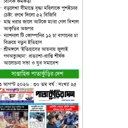
বিসিক কর্মকর্তা
বড়লেখা সীমান্তে বৃদ্ধা মহিলাকে পুশইনের
চেষ্টা: রুখে দিলো ৫২ বিজিবি
মাছ ধরার জালে আটকে মা/রা গেল বিশাল
আকৃতির অজগর
ন্যাশনাল টি কোম্পানির ১২ চা বাগানের চা
বিক্রয়ে নতুন ইতিহাস
শ্রীমঙ্গলে ‘ইতিহাসের আয়নায় জুলাই
গণঅভ্যুত্থান’: প্রত্যাশা-প্রাপ্তি শীর্ষক
আলোচনা সভা ও যুব সমাবেশ
সাপ্তাহিক পাতাকুঁড়ির দেশ
৩ আগস্ট ২০২৬ : ৩০ তম বর্ষ : সংখ্যা ২৫