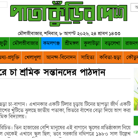
মৌলভীবাজার, শনিবার, ৮ আগস্ট ২০২৬, ২৪ শ্রাবণ ১৪৩৩
জুড়ী
মৌলভীবাজার
কমলগঞ্জ
শ্রীমঙ্গল
কুলাউড়া
বড়লেখা
রাজন
থ্য-প্রযুক্তি
খেলাধুলা
আনন্দ-বিনোদন
সাহিত্য
কবিতা-ছড়া
কৌতু
রে চা শ্রমিক সন্তানদের পাঠদান
া চা-বাগান। এখানকার একটি টিলার চূড়ায় টিনের ছাপড়া জীর্ণ একটি
ঁশের খুঁটিতে ঝুলছে জাতীয় পতাকা, ভিতরে বাঁশের বেড়া দিয়ে ভাগ করা
থমিক বিদ্যালয়।
চিত। তিন হাজারের বেশি মানুষের এই বাগানে স্কুলের প্রতিষ্ঠাকাল নিয়ে
ল থেকেই এখানে স্কুল ছিল; তবে সরকারি নথিপত্রে ১৯৮০ সাল উল্লেখ