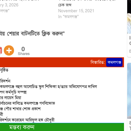
ry 3, 2026
চেক জব্দ
লগঞ্জ"
November 15, 2021
In "কমলগঞ্জ"
িয় শেয়ার বাটনটিতে ক্লিক করুন”
0
Shares
বিস্তারিত:
কমলগঞ্জ
ষ্ঠিত
রিদর্শন
 কমলগঞ্জে বহুল আলোচিত স্কুল শিক্ষিকা হ/ত্যার অভিযোগপত্র দাখিল
ণ কর্মসূচি সম্পন্ন
তার লায়েস মিয়া
ির্বাচনের দাবিতে কমলগঞ্জে গণবিক্ষোভ
্জ পৌর শাখার শোক প্রকাশ
রী
পরিদর্শনে করেছেন আরিফুল হক চৌধুরী
মন্তব্য করুন