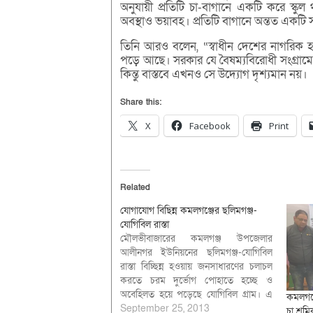
অনুযায়ী প্রতিটি চা-বাগানে একটি করে স্কু
অবস্থাও ভয়াবহ। প্রতিটি বাগানে অন্তত একটি 
তিনি আরও বলেন, “স্বাধীন দেশের নাগরিক হয়েও চ
পড়ে আছে। সরকার যে বৈষম্যবিরোধী সংগ্রামের 
কিন্তু বাস্তবে এখনও সে উদ্যোগ দৃশ্যমান নয়।
Share this:
X
Facebook
Print
Related
যোগাযোগ বিছিন্ন কমলগঞ্জের ছলিমগঞ্জ-
যোগিবিল রাস্তা
মৌলভীবাজারের কমলগঞ্জ উপজেলার
আলীনগর ইউনিয়নের ছলিমগঞ্জ-যোগিবিল
রাস্তা বিচ্ছিন্ন হওয়ায় জনসাধারণের চলাচল
করতে চরম দুর্ভোগ পোহাতে হচ্ছে ও
অবেহিলত হয়ে পড়েছে যোগিবিল গ্রাম। এ
কমলগঞ্জ
ব্যাপারে এলাকাবাসীর পক্ষ থেকে বার বার
September 25, 2013
চা শ্রম