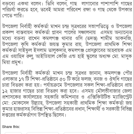
বক্তব্যে একথা বলেন। তিনি বলেন, গাছ লাগানোর পাশাপাশি গাছের
পরিচর্যা করতে হবে, তবেই আমরা পরিবেশ রক্ষা ও গাছ থেকে উপকার
পেতে পারি।
উপজেলা নির্বাহী কর্মকর্তা মাখন চন্দ্র সূত্রধরের সভাপতিত্বে ও উপজেলা
প্রকল্প বাস্তবায়ন কর্মকর্তা প্লাবন পালের সঞ্চালনায় এসময় অন্যান্যের
মধ্যে বক্তব্য রাখেন কমলগঞ্জ থানার ওসি (তদন্ত) শামীম আকনজি,
উপজেলা কৃষি কর্মকর্তা জয়ন্ত কুমার রায়, উপজেলা প্রাথমিক শিক্ষা
কর্মকর্তা সাইফুল ইসলাম তালুকদার, কমলগঞ্জ প্রেসক্লাবের আহ্বায়ক এম
এম ওয়াহিদ রুলু, আইডিয়াল কেজি এন্ড হাই স্কুলের অধ্যক্ষ মো. মাসুক
মিয়া প্রমুখ।
উপজেলা নির্বাহী কর্মকর্তা মাখন চন্দ্র সূত্রধর জানান, কমলগঞ্জ পৌর
এলাকার ১৭ টি শিক্ষা-প্রতিষ্ঠানে ৫০ টি করে ফলজ, বনজ ও ঔষধি গাছের
চারা বিতরণ করা হয়। পর্যায়ক্রমে উপজেলার সকল শিক্ষা-প্রতিষ্ঠানে প্রায়
১২ হাজার গাছের চারা বিতরণ করা হবে। এসময় মৌলভীবাজার জেলা
প্রশাসকের কার্যালয়ের সহকারি কমিশনার ও এক্সিকিউটিভ ম্যাজিস্ট্রেট
মো: মোকসেদ উল্ল্যাহ, উপজেলা সহকারী প্রাথমিক শিক্ষা কর্মকর্তা জয়
কুমার হাজরাসহ বিভিন্ন শিক্ষা-প্রতিষ্ঠানের প্রধান, শিক্ষার্থী ও সরকারী বিভিন্ন
দপ্তরের কর্মকর্তাগণ উপস্থিত ছিলেন।
Share this: