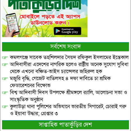
সর্বশেষ সংবাদ
কমলগঞ্জে সাবেক তহশিলদার সৈয়দ রফিকুল ইসলামের ইন্তেকাল
আদিবাসীরা এদেশের নাগরিক হলেও রাষ্ট্রীয় অনেক সুযোগ সুবিধা
থেকে এখনো বঞ্চিত-ভাইস চ্যান্সেলর জহিরুল হক
মজুরি বৃদ্ধি, গেজেট বাতিলসহ ৪ দফা দাবিতে চা শ্রমিক
ফেডারেশনের বিক্ষোভ
বিশ্ব আদিবাসী দিবস উপলক্ষে শ্রীমঙ্গলে র‌্যালি, আলোচনা সভা ও
সাংস্কৃতিক অনুষ্ঠান
কুলাউড়া থানা পুলিশের অভিযানে ভারতীয় সিগারেট, চোরাই গরু
ও ইয়াবা উদ্ধার; গ্রেপ্তার ৩
সাপ্তাহিক পাতাকুঁড়ির দেশ