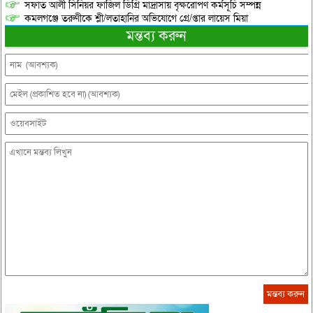
সফাত আলী সিনিয়র ফাজিল ডিগ্রি মাদ্রাসায় বৃক্ষরোপণ কর্মসূচি সম্পন্ন
কমলগঞ্জে তরুণীকে শ্লী/লতাহানির অভিযোগে গ্রে/প্তার লায়েস মিয়া
মন্তব্য করুন