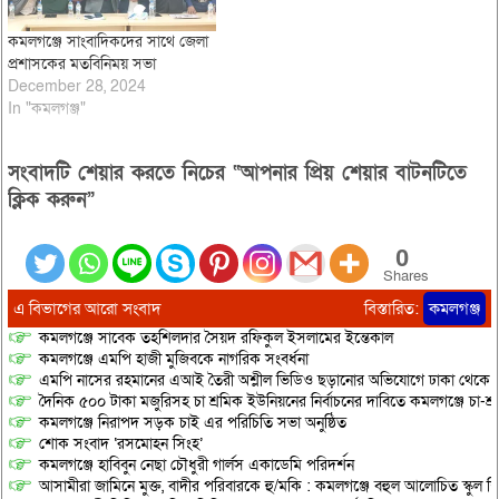
কমলগঞ্জে সাংবাদিকদের সাথে জেলা
প্রশাসকের মতবিনিময় সভা
December 28, 2024
In "কমলগঞ্জ"
সংবাদটি শেয়ার করতে নিচের “আপনার প্রিয় শেয়ার বাটনটিতে
ক্লিক করুন”
0
Shares
এ বিভাগের আরো সংবাদ
বিস্তারিত:
কমলগঞ্জ
কমলগঞ্জে সাবেক তহশিলদার সৈয়দ রফিকুল ইসলামের ইন্তেকাল
কমলগঞ্জে এমপি হাজী মুজিবকে নাগরিক সংবর্ধনা
এমপি নাসের রহমানের এআই তৈরী অশ্লীল ভিডিও ছড়ানোর অভিযোগে ঢাকা থেকে আ/সা
দৈনিক ৫০০ টাকা মজুরিসহ চা শ্রমিক ইউনিয়নের নির্বাচনের দাবিতে কমলগঞ্জে চা-শ্
কমলগঞ্জে নিরাপদ সড়ক চাই এর পরিচিতি সভা অনুষ্ঠিত
শোক সংবাদ ‘রসমোহন সিংহ’
কমলগঞ্জে হাবিবুন নেছা চৌধুরী গার্লস একাডেমি পরিদর্শন
আসামীরা জামিনে মুক্ত, বাদীর পরিবারকে হু/মকি : কমলগঞ্জে বহুল আলোচিত স্কুল শি