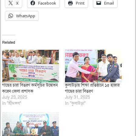
X
Facebook
Print
Email
WhatsApp
Related
গাছের চারা বিতরণ কর্মসূচির উদ্বোধন
কুলাউড়ায় শিক্ষা প্রতিষ্ঠানে ১৫ হাজার
করেন জেলা প্রশাসক
গাছের চারা বিতরণ
July 23, 2025
July 31, 2025
In "শ্রীমঙ্গল"
In "কুলাউড়া"