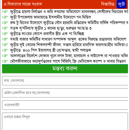
এ বিভাগের আরো সংবাদ
বিস্তারিত:
জুড়ী
জুড়ীতে হামলা-নির্যাতন ও জমি দখলের অভিযোগে মানববন্ধন, দোষীদের বিচারের দাব
জুড়ী উপজেলায় জামায়াতে ইসলামীর উদ্যোগে গন মিছিল
রুম টু রিডের উদ্যোগে জুড়ীতে যৌন হয়রানি প্রতিরোধ কমিটির বার্ষিক পরিকল্পনা কর
সড়ক দূ/র্ঘটনা/য় জুড়ীর ১ জনের মৃ/ত্যু, গুরুতর আ/হ/ত ৩
জুড়ীতে দা/য়ের কোপে প্রবাসীর স্ত্রীর এক পা বি/চ্ছিন্ন
সমাই বাজার কমিটির সাধারণ সম্পাদক আব্দুল হকের বিরুদ্ধে প্রতারণার অভিযোগ
জুড়ীর দুই বোনের শিকলবন্দী জীবন: সন্তান হারিয়ে মানসিক ভারসাম্যহীন আফিয়া-র
জুড়ীতে ৪০০ পিস ইয়াবাসহ স্ত্রী গ্রে/ফতার, স্বামী পলাতক
আদালতের নির্দেশে দোকান খুলে নগদ টাকা, মালামাল ও লাইসেন্স না পাওয়ার অভিযোগ, 
মৌলভীবাজারে বন্যাদুর্গতদের পাশে বিজিবি, ফ্রি মেডিকেল ক্যাম্প ও খাবার বিতরণ
মন্তব্য করুন