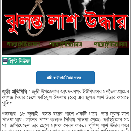
📸 ফটোকার্ড তৈরি করুন..
জুড়ী
প্রতিনিধি :
জুড়ী উপজেলার জায়ফরনগর ইউনিয়নের মনতৈল গ্রামের
কালজ মিয়ার ছেলে ফাহিমুল ইসলাম (২৪) এর জুলন্ত লাশ উদ্ধার করেছে
পুলিশ।
শুক্রবার ১৮ জুলাই বসত ঘরের পাশে একটি গাছে তার জুলন্ত লাশ
পাওয়া যায়। লাশের পাশে রক্তাক্ত সিরিঞ্জ পাওয়া গেছে। ফাহিমুলের সৎ
মা জানিয়েছেন তার ছেলে মাদক সেবন করত। পুলিশ লাশ উদ্ধার করে