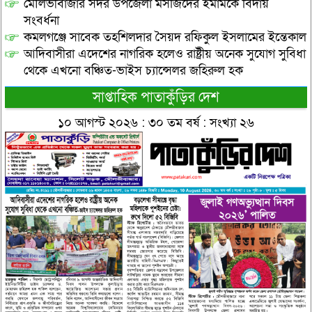
মৌলভীবাজার সদর উপজেলা মসজিদের ইমামকে বিদায়
সংবর্ধনা
কমলগঞ্জে সাবেক তহশিলদার সৈয়দ রফিকুল ইসলামের ইন্তেকাল
আদিবাসীরা এদেশের নাগরিক হলেও রাষ্ট্রীয় অনেক সুযোগ সুবিধা
থেকে এখনো বঞ্চিত-ভাইস চ্যান্সেলর জহিরুল হক
সাপ্তাহিক পাতাকুঁড়ির দেশ
১০ আগস্ট ২০২৬ : ৩০ তম বর্ষ : সংখ্যা ২৬