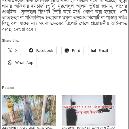
ময়নাতদন্তের জন্য মৌলভীবাজার সদর হাসপাতাল মর্গে পাঠিয়েছে। জুড়ী
থানার অফিসার ইনচার্জ (ওসি) মুরশেদুল আলম ভূইয়া জানান, লাশের
প্রাথমিক সুরতহাল রিপোর্ট তৈরি করে মর্গে প্রেরণ করা হয়েছে। এটি
আত্মহত্যা না পরিকল্পিত হত্যাকাণ্ড ময়না তদন্তের রিপোর্ট না পাওয়া পর্যন্ত
কিছু বলা যাচ্ছে না। ময়না তদন্তের রিপোর্ট পেলে প্রয়োজনীয় আইনগত
ব্যবস্থা নেওয়া হবে ।
Share this:
X
Facebook
Print
Email
WhatsApp
Related
কমলগঞ্জে যুবকের রহস্যজনক মৃ/ত্যু,
বড়লেখায় স্কুলছাত্রের ঝুলন্ত লাশ উদ্ধার