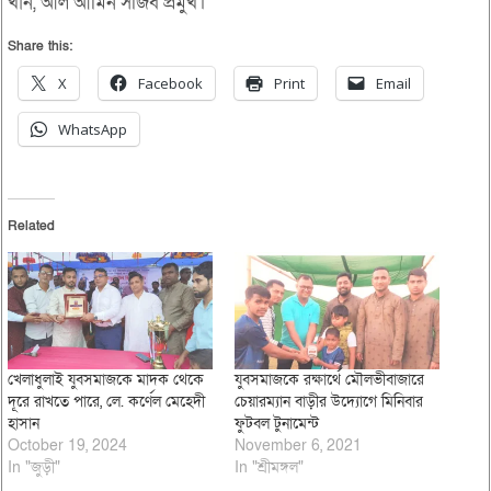
খান, আল আমিন সজিব প্রমুখ।
Share this:
X
Facebook
Print
Email
WhatsApp
Related
খেলাধুলাই যুবসমাজকে মাদক থেকে
যুবসমাজকে রক্ষার্থে মৌলভীবাজারে
দূরে রাখতে পারে, লে. কর্ণেল মেহেদী
চেয়ারম্যান বাড়ীর উদ্যোগে মিনিবার
হাসান
ফুটবল টুনামেন্ট
October 19, 2024
November 6, 2021
In "জুড়ী"
In "শ্রীমঙ্গল"