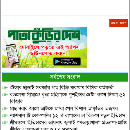
সর্বশেষ সংবাদ
টেন্ডার ছাড়াই সরকারি গাছ বিক্রি করলেন বিসিক কর্মকর্তা
বড়লেখা সীমান্তে বৃদ্ধা মহিলাকে পুশইনের চেষ্টা: রুখে দিলো ৫২
বিজিবি
মাছ ধরার জালে আটকে মা/রা গেল বিশাল আকৃতির অজগর
ন্যাশনাল টি কোম্পানির ১২ চা বাগানের চা বিক্রয়ে নতুন ইতিহাস
শ্রীমঙ্গলে ‘ইতিহাসের আয়নায় জুলাই গণঅভ্যুত্থান’: প্রত্যাশা-প্রাপ্তি
শীর্ষক আলোচনা সভা ও যুব সমাবেশ