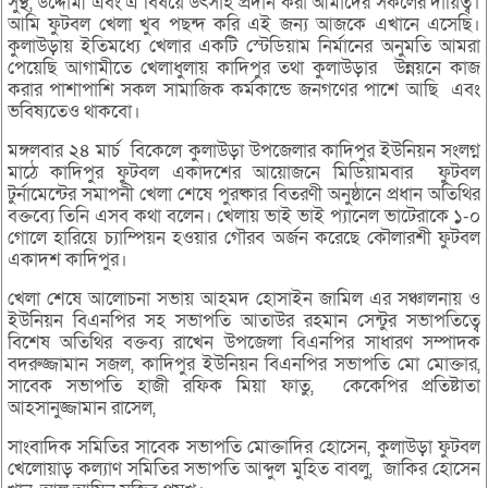
সুস্থ, উদ্দোমী এবং এ বিষয়ে উৎসাহ প্রদান করা আমাদের সকলের দায়িত্ব।
আমি ফুটবল খেলা খুব পছন্দ করি এই জন্য আজকে এখানে এসেছি।
কুলাউড়ায় ইতিমধ্যে খেলার একটি স্টেডিয়াম নির্মানের অনুমতি আমরা
পেয়েছি আগামীতে খেলাধুলায় কাদিপুর তথা কুলাউড়ার উন্নয়নে কাজ
করার পাশাপাশি সকল সামাজিক কর্মকান্ডে জনগণের পাশে আছি এবং
ভবিষ্যতেও থাকবো।
মঙ্গলবার ২৪ মার্চ বিকেলে কুলাউড়া উপজেলার কাদিপুর ইউনিয়ন সংলগ্ন
মাঠে কাদিপুর ফুটবল একাদশের আয়োজনে মিডিয়ামবার ফুটবল
টুর্নামেন্টের সমাপনী খেলা শেষে পুরষ্কার বিতরণী অনুষ্ঠানে প্রধান অতিথির
বক্তব্যে তিনি এসব কথা বলেন। খেলায় ভাই ভাই প্যানেল ভাটেরাকে ১-০
গোলে হারিয়ে চ্যাম্পিয়ন হওয়ার গৌরব অর্জন করেছে কৌলারশী ফুটবল
একাদশ কাদিপুর।
খেলা শেষে আলোচনা সভায় আহমদ হোসাইন জামিল এর সঞ্চালনায় ও
ইউনিয়ন বিএনপির সহ সভাপতি আতাউর রহমান সেন্টুর সভাপতিত্বে
বিশেষ অতিথির বক্তব্য রাখেন উপজেলা বিএনপির সাধারণ সম্পাদক
বদরুজ্জামান সজল, কাদিপুর ইউনিয়ন বিএনপির সভাপতি মো মোক্তার,
সাবেক সভাপতি হাজী রফিক মিয়া ফাতু, কেকেপির প্রতিষ্টাতা
আহসানুজ্জামান রাসেল,
সাংবাদিক সমিতির সাবেক সভাপতি মোক্তাদির হোসেন, কুলাউড়া ফুটবল
খেলোয়াড় কল্যাণ সমিতির সভাপতি আব্দুল মুহিত বাবলু, জাকির হোসেন