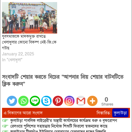
যুবসমাজকে মাদকমুক্ত রাখতে
খেলাধুলার কোনো বিকল্প নেই-জি.কে
গউছ
January 22, 2025
In "খেলাধুলা"
সংবাদটি শেয়ার করতে নিচের “আপনার প্রিয় শেয়ার বাটনটিতে
ক্লিক করুন”
0
Shares
এ বিভাগের আরো সংবাদ
বিস্তারিত:
কুলাউড়া
কুলাউড়া পাবলিক লাইব্রেরী’র অস্থায়ী কার্যালয়ের কার্যক্রম শুরু ও বৃক্ষরোপণ
রেলওয়ে পুলিশের সহায়তায় নিখোঁজ শিশুটি ফিরলো স্বজনদের কাছে
কুলাউড়ার টিলাগাঁও ইউনিয়নে চেয়ারম্যান মেম্বারদের দ্বন্ধের নিষ্পত্তি