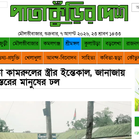
মৌলভীবাজার, শুক্রবার, ৭ আগস্ট ২০২৬, ২৩ শ্রাবণ ১৪৩৩
জুড়ী
মৌলভীবাজার
কমলগঞ্জ
শ্রীমঙ্গল
কুলাউড়া
বড়লেখা
রাজন
থ্য-প্রযুক্তি
খেলাধুলা
আনন্দ-বিনোদন
সাহিত্য
কবিতা-ছড়া
কৌতু
া কামরুলের স্ত্রীর ইন্তেকাল, জানাজায়
বস্তরের মানুষের ঢল