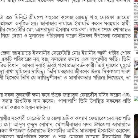
স্বাস্থ্য কমপ্লেক্সে ইন্তেকাল করেন। (ইন্না লিল্লাহি ওয়া ইন্না ইলাইহি
া ৩০ মিনিটে শ্রীমঙ্গল শহরের কলেজ রোডস্থ শাহ মোস্তফা জামেয়া
প্রাঙ্গণে অনুষ্ঠিত হয়। জানাজার নামাজে ইমামতি করেন মরহুমার স্বামী,
লামীর সেক্রেটারি মো: আশরাফুল ইসলাম কামরুল। দাফন শেষে শোকাহত
ের নিয়ে দোয়া ও মুনাজাত পরিচালনা করেন শ্রীমঙ্গল উপজেলা জামায়াতে
বাজার জেলা জামায়াতে ইসলামীর সেক্রেটারি মোঃ ইয়ামীর আলী গভীর শোক
ল একটি পরিবারের নয়, বরং সমাজের জন্যও এক অপূরণীয় ক্ষতি। তিনি
ধারিত বিধান। আমরা সবাই তাঁরই পথে প্রত্যাবর্তনকারী। এই দুঃখের মুহূর্তে
 আস্থা রাখা মুমিনের দায়িত্ব। তিনি মরহুমার জীবনের উত্তম দিকগুলো স্মরণ
 হিসেবে তিনি যে দায়িত্বশীলতা ও মানবিকতার পরিচয় দিয়েছেন, তা
র সকল ভুলত্রুটি ক্ষমা করে তাঁকে জান্নাতুল ফেরদৌস নসিব করেন এবং
 করার তাওফিক দান করেন। পাশাপাশি তিনি উপস্থিত সকলের প্রতি
 দোয়া করার আহ্বান জানান।
ামীর সহকারী সেক্রেটারি ও জেলা শ্রমিক কল্যাণ ফেডারেশনের সভাপতি
্য মো: আব্দুস কুদ্দুস নোমান, মৌলভীবাজার সদর উপজেলা জামায়াতে
মঙ্গল উপজেলা জামায়াতে ইসলামীর আমীর মাওলানা ইসমাইল হোসেন,
উপজেলা কর্মপরিষদ সদস্য ও শাহ মোস্তফা জামেয়া ইসলামিয়া উচ্চ