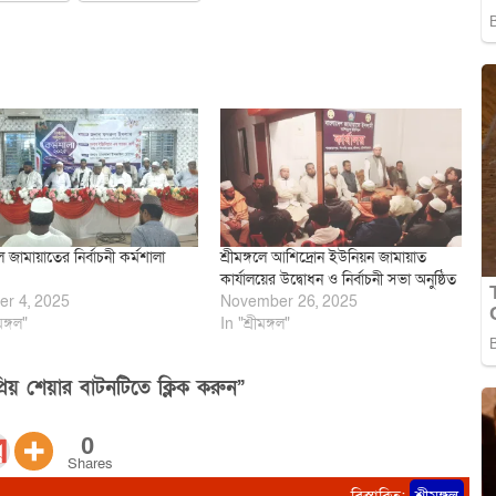
লে জামায়াতের নির্বাচনী কর্মশালা
শ্রীমঙ্গলে আশিদ্রোন ইউনিয়ন জামায়াত
কার্যালয়ের উদ্বোধন ও নির্বাচনী সভা অনুষ্ঠিত
er 4, 2025
November 26, 2025
মঙ্গল"
In "শ্রীমঙ্গল"
িয় শেয়ার বাটনটিতে ক্লিক করুন”
0
Shares
বিস্তারিত:
শ্রীমঙ্গল