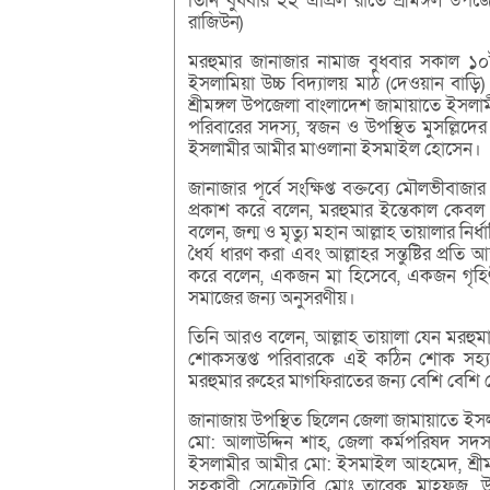
তিনি বুধবার ২২ এপ্রিল রাতে শ্রীমঙ্গল উপজেলা 
রাজিউন)
মরহুমার জানাজার নামাজ বুধবার সকাল ১০ট
ইসলামিয়া উচ্চ বিদ্যালয় মাঠ (দেওয়ান বাড়ি) 
শ্রীমঙ্গল উপজেলা বাংলাদেশ জামায়াতে ইস
পরিবারের সদস্য, স্বজন ও উপস্থিত মুসল্লিদ
ইসলামীর আমীর মাওলানা ইসমাইল হোসেন।
জানাজার পূর্বে সংক্ষিপ্ত বক্তব্যে মৌলভী
প্রকাশ করে বলেন, মরহুমার ইন্তেকাল কেব
বলেন, জন্ম ও মৃত্যু মহান আল্লাহ তায়ালার নির্
ধৈর্য ধারণ করা এবং আল্লাহর সন্তুষ্টির প্রতি
করে বলেন, একজন মা হিসেবে, একজন গৃহিণী
সমাজের জন্য অনুসরণীয়।
তিনি আরও বলেন, আল্লাহ তায়ালা যেন মরহুমা
শোকসন্তপ্ত পরিবারকে এই কঠিন শোক সহ্য
মরহুমার রুহের মাগফিরাতের জন্য বেশি বেশি
জানাজায় উপস্থিত ছিলেন জেলা জামায়াতে ইসল
মো: আলাউদ্দিন শাহ, জেলা কর্মপরিষদ সদস
ইসলামীর আমীর মো: ইসমাইল আহমেদ, শ্রী
সহকারী সেক্রেটারি মোঃ তারেক মাহফুজ, 