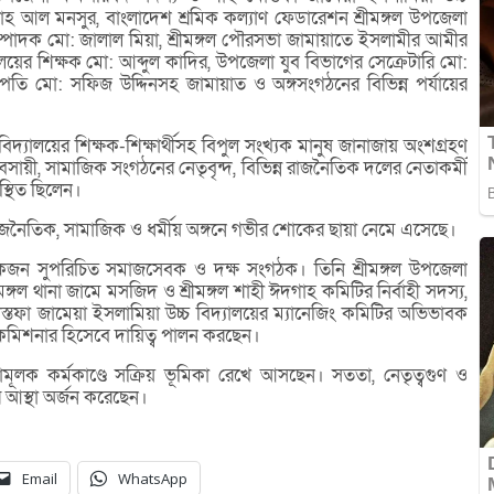
ল্লাহ আল মনসুর, বাংলাদেশ শ্রমিক কল্যাণ ফেডারেশন শ্রীমঙ্গল উপজেলা
পাদক মো: জালাল মিয়া, শ্রীমঙ্গল পৌরসভা জামায়াতে ইসলামীর আমীর
লয়ের শিক্ষক মো: আব্দুল কাদির, উপজেলা যুব বিভাগের সেক্রেটারি মো:
তি মো: সফিজ উদ্দিনসহ জামায়াত ও অঙ্গসংগঠনের বিভিন্ন পর্যায়ের
দ্যালয়ের শিক্ষক-শিক্ষার্থীসহ বিপুল সংখ্যক মানুষ জানাজায় অংশগ্রহণ
ায়ী, সামাজিক সংগঠনের নেতৃবৃন্দ, বিভিন্ন রাজনৈতিক দলের নেতাকর্মী
স্থিত ছিলেন।
 রাজনৈতিক, সামাজিক ও ধর্মীয় অঙ্গনে গভীর শোকের ছায়া নেমে এসেছে।
কজন সুপরিচিত সমাজসেবক ও দক্ষ সংগঠক। তিনি শ্রীমঙ্গল উপজেলা
মঙ্গল থানা জামে মসজিদ ও শ্রীমঙ্গল শাহী ঈদগাহ কমিটির নির্বাহী সদস্য,
স্তফা জামেয়া ইসলামিয়া উচ্চ বিদ্যালয়ের ম্যানেজিং কমিটির অভিভাবক
চন কমিশনার হিসেবে দায়িত্ব পালন করছেন।
ষামূলক কর্মকাণ্ডে সক্রিয় ভূমিকা রেখে আসছেন। সততা, নেতৃত্বগুণ ও
ের আস্থা অর্জন করেছেন।
Email
WhatsApp