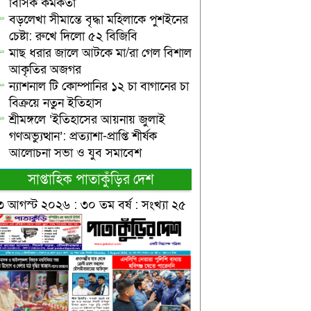
বিসিক কর্মকর্তা
বড়লেখা সীমান্তে বৃদ্ধা মহিলাকে পুশইনের
চেষ্টা: রুখে দিলো ৫২ বিজিবি
মাছ ধরার জালে আটকে মা/রা গেল বিশাল
আকৃতির অজগর
ন্যাশনাল টি কোম্পানির ১২ চা বাগানের চা
বিক্রয়ে নতুন ইতিহাস
শ্রীমঙ্গলে ‘ইতিহাসের আয়নায় জুলাই
গণঅভ্যুত্থান’: প্রত্যাশা-প্রাপ্তি শীর্ষক
আলোচনা সভা ও যুব সমাবেশ
সাপ্তাহিক পাতাকুঁড়ির দেশ
৩ আগস্ট ২০২৬ : ৩০ তম বর্ষ : সংখ্যা ২৫