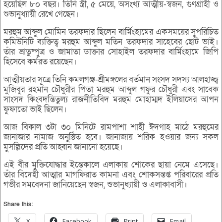
হয়েছিল ৮০ বছর। তিনি স্ত্রী, ৫ মেয়ে, অসংখ্য আত্মীয়-স্বজন, গুণগ্রাহী ও
শুভানুধ্যায়ী রেখে গেছেন।
মরহুম আব্দুল মোমিন তরফদার ছিলেন বার্মিংহামের একসময়ের সুপরিচিত
কমিউনিটি ব্যক্তিত্ব মরহুম আব্দুল মতিন তরফদার সাহেবের ছোট ভাই।
তাঁর ভ্রাতুষ্পুত্র ও জামাতা ডাক্তার সোহাইল তরফদার বার্মিংহামে জিপি
হিসেবে কর্মরত রয়েছেন।
আত্মীয়তার সূত্রে তিনি কমলগঞ্জ-শ্রীমঙ্গলের বর্তমান সংসদ সদস্য আলহাজ্জ্ব
মুজিবুর রহমান চৌধুরীর পিতা মরহুম আব্দুল গফুর চৌধুরী এবং সাবেক
সাংসদ কিংবদন্তিতুল্য রাজনীতিবিদ মরহুম মোহাম্মদ ইলিয়াসের আপন
ফুফাতো ভাই ছিলেন।
আজ বিকাল ৩টা ৩০ মিনিটে রামপাশা শাহী ঈদগাহ মাঠে মরহুমের
জানাজার নামাজ অনুষ্ঠিত হবে। জানাজায় শরিক হওয়ার জন্য সকল
মুসল্লিদের প্রতি আহ্বান জানানো হয়েছে।
এই বীর মুক্তিযোদ্ধার ইন্তেকালে এলাকায় শোকের ছায়া নেমে এসেছে।
তাঁর বিদেহী আত্মার মাগফিরাত কামনা এবং শোকসন্তপ্ত পরিবারের প্রতি
গভীর সমবেদনা জানিয়েছেন স্বজন, শুভানুধ্যায়ী ও এলাকাবাসী।
Share this:
X
Facebook
Print
Email