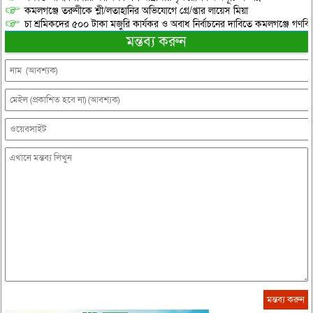
কমলগঞ্জে তরুণীকে শ্লী/লতাহানির অভিযোগে গ্রে/প্তার লায়েস মিয়া
চা শ্রমিকদের ৫০০ টাকা মজুরি কার্যকর ও অবাধ নির্বাচনের দাবিতে কমলগঞ্জে গণবি
মন্তব্য করুন