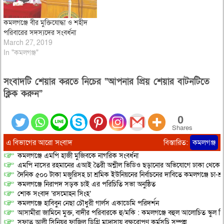
কমলগঞ্জে বীর মুক্তিযোদ্ধা ও শহীদ
পরিবারের সদস্যদের সংবর্ধনা
March 27, 2019
In "কমলগঞ্জ"
সংবাদটি শেয়ার করতে নিচের “আপনার প্রিয় শেয়ার বাটনটিতে
ক্লিক করুন”
0
Shares
এ বিভাগের আরো সংবাদ
বিস্তারিত:
কমলগঞ্জ
কমলগঞ্জে এমপি হাজী মুজিবকে নাগরিক সংবর্ধনা
এমপি নাসের রহমানের এআই তৈরী অশ্লীল ভিডিও ছড়ানোর অভিযোগে ঢাকা থেকে আ/সা
দৈনিক ৫০০ টাকা মজুরিসহ চা শ্রমিক ইউনিয়নের নির্বাচনের দাবিতে কমলগঞ্জে চা-শ্
কমলগঞ্জে নিরাপদ সড়ক চাই এর পরিচিতি সভা অনুষ্ঠিত
শোক সংবাদ ‘রসমোহন সিংহ’
কমলগঞ্জে হাবিবুন নেছা চৌধুরী গার্লস একাডেমি পরিদর্শন
আসামীরা জামিনে মুক্ত, বাদীর পরিবারকে হু/মকি : কমলগঞ্জে বহুল আলোচিত স্কুল শি
সফাত আলী সিনিয়র ফাজিল ডিগ্রি মাদ্রাসায় বৃক্ষরোপণ কর্মসূচি সম্পন্ন