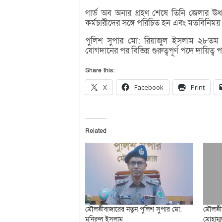
গার্ড অব অনার গ্রহণ শেষে তিনি জেলার ঊর্ধ্ব
কর্মচারীদের সঙ্গে পরিচিত হন এবং মতবিনিম
পুলিশ সুপার মো: রিয়াজুল ইসলাম ২৮তম বি
যোগদানের পর বিভিন্ন গুরুত্বপূর্ণ পদে দায়িত্
Share this:
X
Facebook
Print
Related
মৌলভীবাজারের নতুন পুলিশ সুপার মো:
মৌলভীব
মনিরুল ইসলাম
মোহাম্ম