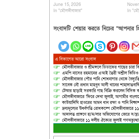
June 15, 2026
Novem
In "মৌলভীবাজার"
In "মৌ
সংবাদটি শেয়ার করতে নিচের “আপনার প্র
এ বিভাগের আরো সংবাদ
মৌলভীবাজার ও শ্রীমঙ্গলে ডিডাফের গাছের চারা 
এমপি নাসের রহমানের এআই তৈরী অশ্লীল ভিডিও ছ
মৌলভীবাজার পৌর পানি শোধনাগার থেকে বৈদ্যুতি
সাবেক নৌ প্রধান মাহবুব আলী খানের শাহাদাতবার
টেন্ডার ছাড়াই সরকারি গাছ বিক্রি করলেন বিসিক কর
মৌলভীবাজারে ‘ফিরে দেখা জুলাই, আগামীর বাংলা
কাউয়াদিঘি হাওরের আমন ধান রক্ষা ও পানি নিষ্কা
দ্রব্যমূল্যের ঊর্ধ্বগতি রোধকল্পে মৌলভীবাজারে ১১
আদালত প্রাঙ্গণে হা/ম/লার অভিযোগের জেরে স/ন্ত্
মৌলভীবাজারে ১১ দলীয় ঐক্যের জুলাই গণঅভ্যুত্থ