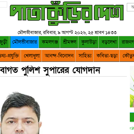
মৌলভীবাজার, রবিবার, ৯ আগস্ট ২০২৬, ২৫ শ্রাবণ ১৪৩৩
জুড়ী
মৌলভীবাজার
কমলগঞ্জ
শ্রীমঙ্গল
কুলাউড়া
বড়লেখা
রাজন
থ্য-প্রযুক্তি
খেলাধুলা
আনন্দ-বিনোদন
সাহিত্য
কবিতা-ছড়া
কৌতু
বাগত পুলিশ সুপারের যোগদান