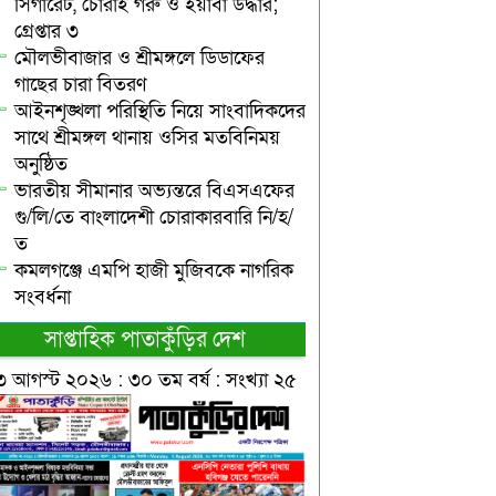
সিগারেট, চোরাই গরু ও ইয়াবা উদ্ধার;
গ্রেপ্তার ৩
মৌলভীবাজার ও শ্রীমঙ্গলে ডিডাফের
গাছের চারা বিতরণ
আইনশৃঙ্খলা পরিস্থিতি নিয়ে সাংবাদিকদের
সাথে শ্রীমঙ্গল থানায় ওসির মতবিনিময়
অনুষ্ঠিত
ভারতীয় সীমানার অভ্যন্তরে বিএসএফের
গু/লি/তে বাংলাদেশী চোরাকারবারি নি/হ/
ত
কমলগঞ্জে এমপি হাজী মুজিবকে নাগরিক
সংবর্ধনা
সাপ্তাহিক পাতাকুঁড়ির দেশ
৩ আগস্ট ২০২৬ : ৩০ তম বর্ষ : সংখ্যা ২৫