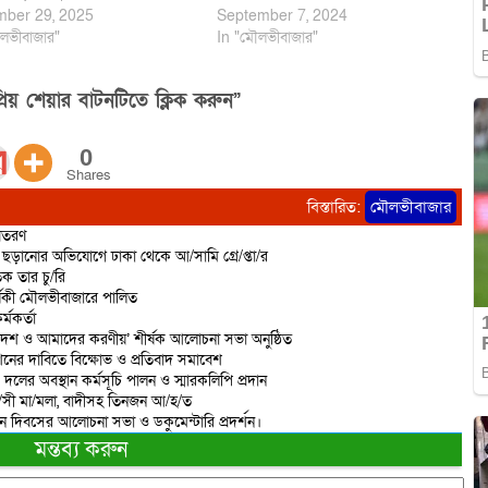
ber 29, 2025
September 7, 2024
লভীবাজার"
In "মৌলভীবাজার"
িয় শেয়ার বাটনটিতে ক্লিক করুন”
0
Shares
বিস্তারিত:
মৌলভীবাজার
বিতরণ
ড়ানোর অভিযোগে ঢাকা থেকে আ/সামি গ্রে/প্তা/র
ক তার চু/রি
্ষিকী মৌলভীবাজারে পালিত
্মকর্তা
দেশ ও আমাদের করণীয়’ শীর্ষক আলোচনা সভা অনুষ্ঠিত
শনের দাবিতে বিক্ষোভ ও প্রতিবাদ সমাবেশ
 দলের অবস্থান কর্মসূচি পালন ও স্মারকলিপি প্রদান
রা/সী মা/মলা, বাদীসহ তিনজন আ/হ/ত
ান দিবসের আলোচনা সভা ও ডকুমেন্টারি প্রদর্শন।
মন্তব্য করুন