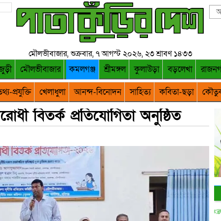
মৌলভীবাজার, শুক্রবার, ৭ আগস্ট ২০২৬, ২৩ শ্রাবণ ১৪৩৩
জুড়ী
মৌলভীবাজার
কমলগঞ্জ
শ্রীমঙ্গল
কুলাউড়া
বড়লেখা
রাজন
থ্য-প্রযুক্তি
খেলাধুলা
আনন্দ-বিনোদন
সাহিত্য
কবিতা-ছড়া
কৌতু
িরোধী বিতর্ক প্রতিযোগিতা অনুষ্ঠিত