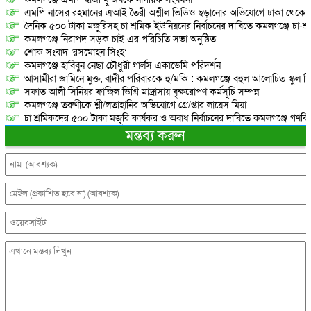
এমপি নাসের রহমানের এআই তৈরী অশ্লীল ভিডিও ছড়ানোর অভিযোগে ঢাকা থেকে আ/সা
দৈনিক ৫০০ টাকা মজুরিসহ চা শ্রমিক ইউনিয়নের নির্বাচনের দাবিতে কমলগঞ্জে চা-শ্
কমলগঞ্জে নিরাপদ সড়ক চাই এর পরিচিতি সভা অনুষ্ঠিত
শোক সংবাদ ‘রসমোহন সিংহ’
কমলগঞ্জে হাবিবুন নেছা চৌধুরী গার্লস একাডেমি পরিদর্শন
আসামীরা জামিনে মুক্ত, বাদীর পরিবারকে হু/মকি : কমলগঞ্জে বহুল আলোচিত স্কুল শি
সফাত আলী সিনিয়র ফাজিল ডিগ্রি মাদ্রাসায় বৃক্ষরোপণ কর্মসূচি সম্পন্ন
কমলগঞ্জে তরুণীকে শ্লী/লতাহানির অভিযোগে গ্রে/প্তার লায়েস মিয়া
চা শ্রমিকদের ৫০০ টাকা মজুরি কার্যকর ও অবাধ নির্বাচনের দাবিতে কমলগঞ্জে গণবি
মন্তব্য করুন