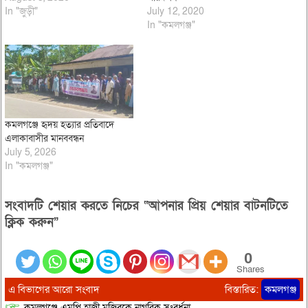
In "জুড়ী"
July 12, 2020
In "কমলগঞ্জ"
কমলগঞ্জে হৃদয় হত্যার প্রতিবাদে
এলাকাবাসীর মানববন্ধন
July 5, 2026
In "কমলগঞ্জ"
সংবাদটি শেয়ার করতে নিচের “আপনার প্রিয় শেয়ার বাটনটিতে
ক্লিক করুন”
0
Shares
এ বিভাগের আরো সংবাদ
বিস্তারিত:
কমলগঞ্জ
কমলগঞ্জে এমপি হাজী মুজিবকে নাগরিক সংবর্ধনা