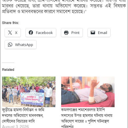
আটক করেছে এবং গ্রামশালিমের মাধ্যমে মারধর করেছে। এরপর যারা
মারধর খেয়েছে, তারা থানায় অভিযোগ করেছে। সম্ভবত এই বিষয়ক
প্রতিবাদ ও মানববন্ধনের কারণে সমাবেশ হয়েছে।’
Share this:
X
Facebook
Print
Email
WhatsApp
Related
জুড়ীতে হামলা-নির্যাতন ও জমি
কমলগঞ্জের শমশেরনগর ইউপি
দখলের অভিযোগে মানববন্ধন,
সদস্যের উপর হামলার ঘটনায় থানায়
দোষীদের বিচারের দাবি
অভিযোগ দায়ের ॥ পুলিশ ঘটনাস্থল
August 3, 2026
পরিদর্শন