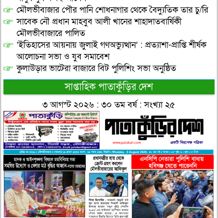
মৌলভীবাজার পৌর পানি শোধনাগার থেকে বৈদ্যুতিক তার চু/রি
সাবেক নৌ প্রধান মাহবুব আলী খানের শাহাদাতবার্ষিকী
মৌলভীবাজারে পালিত
‘ইতিহাসের আয়নায় জুলাই গণঅভ্যুত্থান’ : প্রত্যাশা-প্রাপ্তি শীর্ষক
আলোচনা সভা ও যুব সমাবেশ
কুলাউড়ার ভাটেরা বাজারে বিট পুলিশিং সভা অনুষ্ঠিত
সাপ্তাহিক পাতাকুঁড়ির দেশ
৩ আগস্ট ২০২৬ : ৩০ তম বর্ষ : সংখ্যা ২৫