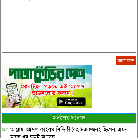
সর্বশেষ সংবাদ
আল্লামা আব্দুল কাইয়ুম সিদ্দিকী (রহঃ)-একজনই ছিলেন, এমন
মানুষ খুব কমই আসেন