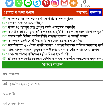
0
Shares
এ বিভাগের আরো সংবাদ
বিস্তারিত:
কমলগঞ্জ
কমলগঞ্জে নিরাপদ সড়ক চাই এর পরিচিতি সভা অনুষ্ঠিত
শোক সংবাদ ‘রসমোহন সিংহ’
কমলগঞ্জে হাবিবুন নেছা চৌধুরী গার্লস একাডেমি পরিদর্শন
আসামীরা জামিনে মুক্ত, বাদীর পরিবারকে হু/মকি : কমলগঞ্জে বহুল আলোচিত স্কুল শি
সফাত আলী সিনিয়র ফাজিল ডিগ্রি মাদ্রাসায় বৃক্ষরোপণ কর্মসূচি সম্পন্ন
কমলগঞ্জে তরুণীকে শ্লী/লতাহানির অভিযোগে গ্রে/প্তার লায়েস মিয়া
চা শ্রমিকদের ৫০০ টাকা মজুরি কার্যকর ও অবাধ নির্বাচনের দাবিতে কমলগঞ্জে গণবি
মাও: আবদুল আহাদ মৃ/ত্যুতে আল ইসলাহ কমলগঞ্জ পৌর শাখার শোক প্রকাশ
রেলওয়ে স্টেশন পরিদর্শনে মন্ত্রী আরিফুল হক চৌধুরী
শ্রীমঙ্গল ও কমলগঞ্জ রেলওয়ে স্টেশন আকস্মিক পরিদর্শনে করেছেন আরিফুল হক চৌ
মন্তব্য করুন