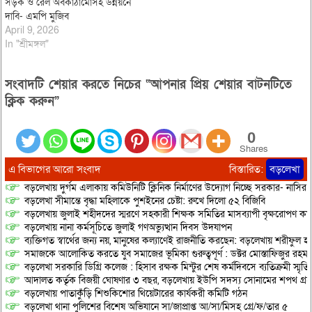
সড়ক ও রেল অবকাঠামোসহ উন্নয়নে
দাবি- এমপি মুজিব
April 9, 2026
In "শ্রীমঙ্গল"
সংবাদটি শেয়ার করতে নিচের “আপনার প্রিয় শেয়ার বাটনটিতে
ক্লিক করুন”
0
Shares
এ বিভাগের আরো সংবাদ
বিস্তারিত:
বড়লেখা
বড়লেখায় দুর্গম এলাকায় কমিউনিটি ক্লিনিক নির্মাণের উদ্যোগ নিচ্ছে সরকার- নাসির
বড়লেখা সীমান্তে বৃদ্ধা মহিলাকে পুশইনের চেষ্টা: রুখে দিলো ৫২ বিজিবি
বড়লেখায় জুলাই শহীদদের স্মরণে সহকারী শিক্ষক সমিতির মাসব্যাপী বৃক্ষরোপণ কর্ম
বড়লেখায় নানা কর্মসূচিতে জুলাই গণঅভ্যুত্থান দিবস উদযাপন
ব্যক্তিগত স্বার্থের জন্য নয়, মানুষের কল্যাণেই রাজনীতি করছেন: বড়লেখায় শরীফুল হ
সমাজকে আলোকিত করতে যুব সমাজের ভূমিকা গুরুত্বপূর্ণ : ডক্টর মোস্তাফিজুর রহম
বড়লেখা সরকারি ডিগ্রি কলেজ : হিসাব রক্ষক মিন্টুর শেষ কর্মদিবসে ব্যতিক্রমী স্মৃ
আদালত কর্তৃক বিজয়ী ঘোষণার ৩ বছর, বড়লেখায় ইউপি সদস্য সোনামের শপথ গ্র
বড়লেখায় পাতাকুঁড়ি শিশুকিশোর থিয়েটারের কার্যকরী কমিটি গঠন
বড়লেখা থানা পুলিশের বিশেষ অভিযানে সা/জাপ্রাপ্ত আ/সা/মিসহ গ্রে/ফ/তার ৫