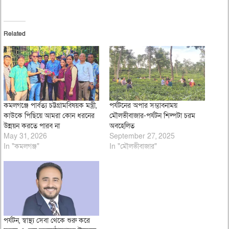
Related
কমলগঞ্জে পার্বত্য চট্টগ্রামবিষয়ক মন্ত্রী,
পর্যটনের অপার সম্ভাবনাময়
কাউকে পিছিয়ে আমরা কোন ধরনের
মৌলভীবাজার-পর্যটন শিল্পটা চরম
উন্নয়ন করতে পারব না
অবহেলিত
May 31, 2026
September 27, 2025
In "কমলগঞ্জ"
In "মৌলভীবাজার"
পর্যটন, স্বাস্থ্য সেবা থেকে শুরু করে