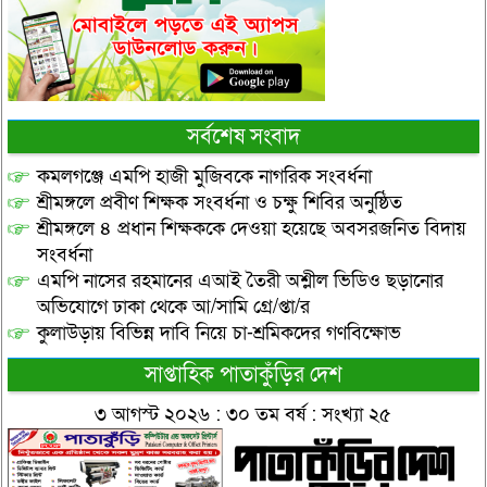
সর্বশেষ সংবাদ
কমলগঞ্জে এমপি হাজী মুজিবকে নাগরিক সংবর্ধনা
শ্রীমঙ্গলে প্রবীণ শিক্ষক সংবর্ধনা ও চক্ষু শিবির অনুষ্ঠিত
শ্রীমঙ্গলে ৪ প্রধান শিক্ষককে দেওয়া হয়েছে অবসরজনিত বিদায়
সংবর্ধনা
এমপি নাসের রহমানের এআই তৈরী অশ্লীল ভিডিও ছড়ানোর
অভিযোগে ঢাকা থেকে আ/সামি গ্রে/প্তা/র
কুলাউড়ায় বিভিন্ন দাবি নিয়ে চা-শ্রমিকদের গণবিক্ষোভ
সাপ্তাহিক পাতাকুঁড়ির দেশ
৩ আগস্ট ২০২৬ : ৩০ তম বর্ষ : সংখ্যা ২৫