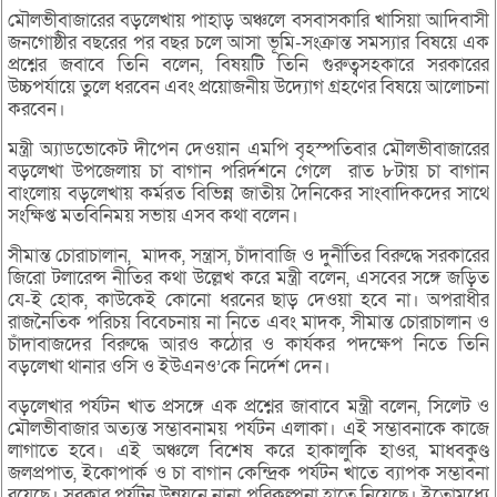
মৌলভীবাজারের বড়লেখায় পাহাড় অঞ্চলে বসবাসকারি খাসিয়া আদিবাসী
জনগোষ্ঠীর বছরের পর বছর চলে আসা ভূমি-সংক্রান্ত সমস্যার বিষয়ে এক
প্রশ্নের জবাবে তিনি বলেন, বিষয়টি তিনি গুরুত্বসহকারে সরকারের
উচ্চপর্যায়ে তুলে ধরবেন এবং প্রয়োজনীয় উদ্যোগ গ্রহণের বিষয়ে আলোচনা
করবেন।
মন্ত্রী অ্যাডভোকেট দীপেন দেওয়ান এমপি বৃহস্পতিবার মৌলভীবাজারের
বড়লেখা উপজেলায় চা বাগান পরির্দশনে গেলে রাত ৮টায় চা বাগান
বাংলোয় বড়লেখায় কর্মরত বিভিন্ন জাতীয় দৈনিকের সাংবাদিকদের সাথে
সংক্ষিপ্ত মতবিনিময় সভায় এসব কথা বলেন।
সীমান্ত চোরাচালান, মাদক, সন্ত্রাস, চাঁদাবাজি ও দুর্নীতির বিরুদ্ধে সরকারের
জিরো টলারেন্স নীতির কথা উল্লেখ করে মন্ত্রী বলেন, এসবের সঙ্গে জড়িত
যে-ই হোক, কাউকেই কোনো ধরনের ছাড় দেওয়া হবে না। অপরাধীর
রাজনৈতিক পরিচয় বিবেচনায় না নিতে এবং মাদক, সীমান্ত চোরাচালান ও
চাঁদাবাজদের বিরুদ্ধে আরও কঠোর ও কার্যকর পদক্ষেপ নিতে তিনি
বড়লেখা থানার ওসি ও ইউএনও’কে নির্দেশ দেন।
বড়লেখার পর্যটন খাত প্রসঙ্গে এক প্রশ্নের জাবাবে মন্ত্রী বলেন, সিলেট ও
মৌলভীবাজার অত্যন্ত সম্ভাবনাময় পর্যটন এলাকা। এই সম্ভাবনাকে কাজে
লাগাতে হবে। এই অঞ্চলে বিশেষ করে হাকালুকি হাওর, মাধবকুণ্ড
জলপ্রপাত, ইকোপার্ক ও চা বাগান কেন্দ্রিক পর্যটন খাতে ব্যাপক সম্ভাবনা
রয়েছে। সরকার পর্যটন উন্নয়নে নানা পরিকল্পনা হাতে নিয়েছে। ইতোমধ্যে