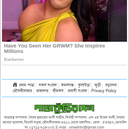
প্রথম পাতা
সকল সংবাদ
কমলগঞ্জ
কুলাউড়া
জুড়ী
বড়লেখা
মৌলভীবাজার
রাজনগর
শ্রীমঙ্গল
প্রবাসী সংবাদ
Privacy Policy
ভারপ্রাপ্ত সম্পাদক: সৈয়দ হুমায়েদ আলী শাহীন, নির্বাহী সম্পাদক: এস এম উমেদ আলী, সৈয়দা
রাবেয়া ম্যানশন, সিলেট সড়ক, মৌলভীবাজার-৩২০০ থেকে প্রকাশিত। ফোন : ৫৩৩৪৭, মোবাইল
নং ০১৭১১-৮১৪০০৩, E-mail : umedntv@gmail.com