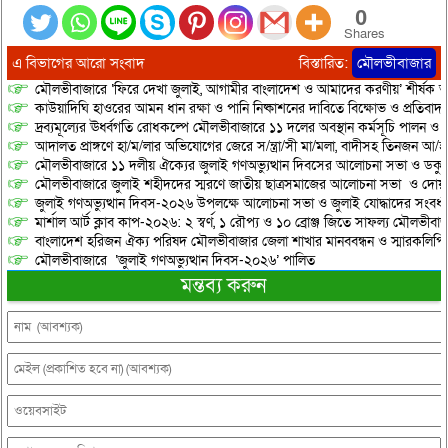
0
Shares
এ বিভাগের আরো সংবাদ
বিস্তারিত:
মৌলভীবাজার
মৌলভীবাজারে ‘ফিরে দেখা জুলাই, আগামীর বাংলাদেশ ও আমাদের করণীয়’ শীর্ষক আ
কাউয়াদিঘি হাওরের আমন ধান রক্ষা ও পানি নিষ্কাশনের দাবিতে বিক্ষোভ ও প্রতিবাদ
দ্রব্যমূল্যের ঊর্ধ্বগতি রোধকল্পে মৌলভীবাজারে ১১ দলের অবস্থান কর্মসূচি পালন ও স
আদালত প্রাঙ্গণে হা/ম/লার অভিযোগের জেরে স/ন্ত্রা/সী মা/মলা, বাদীসহ তিনজন আ/হ
মৌলভীবাজারে ১১ দলীয় ঐক্যের জুলাই গণঅভ্যুত্থান দিবসের আলোচনা সভা ও ডকুমেন্
মৌলভীবাজারে জুলাই শহীদদের স্মরণে জাতীয় ছাত্রসমাজের আলোচনা সভা ও দোয়
জুলাই গণঅভ্যুত্থান দিবস-২০২৬ উপলক্ষে আলোচনা সভা ও জুলাই যোদ্ধাদের সংবর্ধ
মার্শাল আর্ট ক্লাব কাপ-২০২৬: ২ স্বর্ণ, ১ রৌপ্য ও ১০ ব্রোঞ্জ জিতে সাফল্য মৌলভীবাজ
বাংলাদেশ হরিজন ঐক্য পরিষদ মৌলভীবাজার জেলা শাখার মানববন্ধন ও স্মারকলিপি প
মৌলভীবাজারে ‘জুলাই গণঅভ্যুত্থান দিবস-২০২৬’ পালিত
মন্তব্য করুন