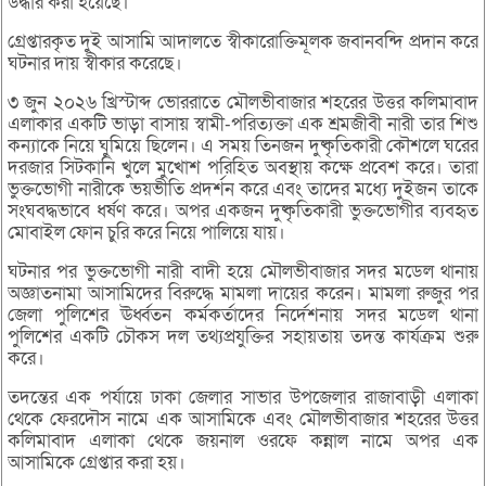
উদ্ধার করা হয়েছে।
গ্রেপ্তারকৃত দুই আসামি আদালতে স্বীকারোক্তিমূলক জবানবন্দি প্রদান করে
ঘটনার দায় স্বীকার করেছে।
৩ জুন ২০২৬ খ্রিস্টাব্দ ভোররাতে মৌলভীবাজার শহরের উত্তর কলিমাবাদ
এলাকার একটি ভাড়া বাসায় স্বামী-পরিত্যক্তা এক শ্রমজীবী নারী তার শিশু
কন্যাকে নিয়ে ঘুমিয়ে ছিলেন। এ সময় তিনজন দুষ্কৃতিকারী কৌশলে ঘরের
দরজার সিটকানি খুলে মুখোশ পরিহিত অবস্থায় কক্ষে প্রবেশ করে। তারা
ভুক্তভোগী নারীকে ভয়ভীতি প্রদর্শন করে এবং তাদের মধ্যে দুইজন তাকে
সংঘবদ্ধভাবে ধর্ষণ করে। অপর একজন দুষ্কৃতিকারী ভুক্তভোগীর ব্যবহৃত
মোবাইল ফোন চুরি করে নিয়ে পালিয়ে যায়।
ঘটনার পর ভুক্তভোগী নারী বাদী হয়ে মৌলভীবাজার সদর মডেল থানায়
অজ্ঞাতনামা আসামিদের বিরুদ্ধে মামলা দায়ের করেন। মামলা রুজুর পর
জেলা পুলিশের ঊর্ধ্বতন কর্মকর্তাদের নির্দেশনায় সদর মডেল থানা
পুলিশের একটি চৌকস দল তথ্যপ্রযুক্তির সহায়তায় তদন্ত কার্যক্রম শুরু
করে।
তদন্তের এক পর্যায়ে ঢাকা জেলার সাভার উপজেলার রাজাবাড়ী এলাকা
থেকে ফেরদৌস নামে এক আসামিকে এবং মৌলভীবাজার শহরের উত্তর
কলিমাবাদ এলাকা থেকে জয়নাল ওরফে কন্নাল নামে অপর এক
আসামিকে গ্রেপ্তার করা হয়।