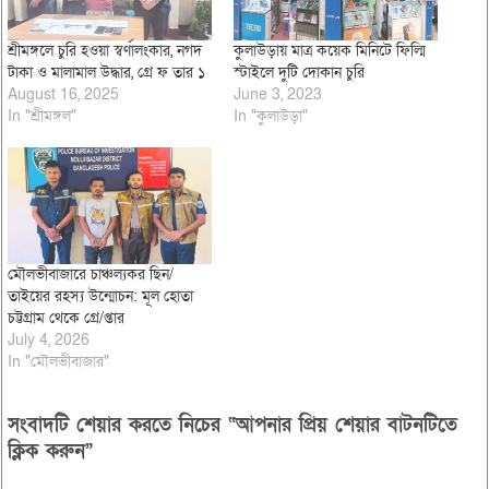
শ্রীমঙ্গলে চুরি হওয়া স্বর্ণালংকার, নগদ
কুলাউড়ায় মাত্র কয়েক মিনিটে ফিল্মি
টাকা ও মালামাল উদ্ধার, গ্রে ফ তার ১
স্টাইলে দুটি দোকান চুরি
August 16, 2025
June 3, 2023
In "শ্রীমঙ্গল"
In "কুলাউড়া"
মৌলভীবাজারে চাঞ্চল্যকর ছিন/
তাইয়ের রহস্য উন্মোচন: মূল হোতা
চট্টগ্রাম থেকে গ্রে/প্তার
July 4, 2026
In "মৌলভীবাজার"
সংবাদটি শেয়ার করতে নিচের “আপনার প্রিয় শেয়ার বাটনটিতে
ক্লিক করুন”