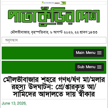
মৌলভীবাজার, বৃহস্পতিবার, ৬ আগস্ট ২০২৬, ২২ শ্রাবণ ১৪৩৩
Main Menu
Sub Menu
মৌলভীবাজার শহরে গণধ/র্ষণ মা/মলার
রহস্য উদঘাটন: গ্রে/প্তারকৃত আ/
সামিদের আদালতে দায় স্বীকার
June 13, 2026,