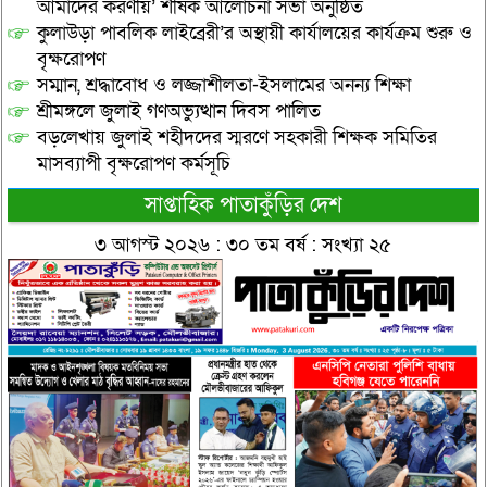
আমাদের করণীয়’ শীর্ষক আলোচনা সভা অনুষ্ঠিত
কুলাউড়া পাবলিক লাইব্রেরী’র অস্থায়ী কার্যালয়ের কার্যক্রম শুরু ও
বৃক্ষরোপণ
সম্মান, শ্রদ্ধাবোধ ও লজ্জাশীলতা-ইসলামের অনন্য শিক্ষা
শ্রীমঙ্গলে জুলাই গণঅভ্যুত্থান দিবস পালিত
বড়লেখায় জুলাই শহীদদের স্মরণে সহকারী শিক্ষক সমিতির
মাসব্যাপী বৃক্ষরোপণ কর্মসূচি
সাপ্তাহিক পাতাকুঁড়ির দেশ
৩ আগস্ট ২০২৬ : ৩০ তম বর্ষ : সংখ্যা ২৫