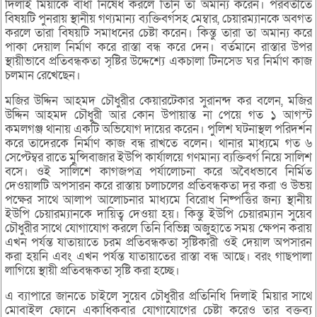
দিলাই মিয়াকে বাঁধা নিষেধ করলে তিনি তা অমান্য করেন। পরবর্তীতে
বিষয়টি পুনরায় স্থানীয় গণ্যমান্য ব্যক্তিবর্গসহ মেম্বার, চেয়ারম্যানকে অবগত
করলে তারা বিষয়টি সমাধনের চেষ্টা করেন। কিন্তু তারা তা অমান্য করে
পাকা দেয়াল নির্মাণ করে রাস্তা বন্ধ করে দেন। বর্তমানে রাস্তার উপর
স্থায়ীভাবে প্রতিবন্ধকতা সৃষ্টির উদ্দেশ্যে একচালা টিনসেড ঘর নির্মাণ কাজ
চলমান রেখেছেন।
মজির উদ্দিন আহমদ চৌধুরীর কেয়ারটেকার সুরানন্দ কর বলেন, মজির
উদ্দিন আহমদ চৌধুরী আর কোন উপায়ান্ত না পেয়ে গত ১ আগস্ট
কমলগঞ্জ থানায় একটি অভিযোগ দায়ের করেন। পুলিশ ঘটনাস্থল পরিদর্শন
করে তাদেরকে নির্মাণ কাজ বন্ধ রাখতে বলেন। থানার মাধ্যমে গত ৬
সেপ্টেম্বর রাতে মুন্সিবাজার ইউপি কার্যালয়ে গণমান্য ব্যক্তিবর্গ নিয়ে সালিশ
বসে। ওই সালিশে কাগজপত্র পর্যালোচনা করে অবৈধভাবে নির্মিত
দেওয়ালটি অপসারন করে রাস্তায় চলাচলের প্রতিবন্ধকতা দূর করা ও উভয়
পক্ষের সাথে আলাপ আলোচনার মাধ্যমে বিরোধ নিষ্পত্তির জন্য স্থানীয়
ইউপি চেয়ারম্যানকে দায়িত্ব দেওয়া হয়। কিন্তু ইউপি চেয়ারম্যান সুয়েব
চৌধুরীর সাথে যোগাযোগ করলে তিনি বিভিন্ন অজুহাতে সময় ক্ষেপন করায়
এখন পর্যন্ত যাতায়াতে চরম প্রতিবন্ধকতা সৃষ্টিকারী ওই দেয়াল অপসারন
করা হয়নি এবং এখন পর্যন্ত যাতায়াতের রাস্তা বন্ধ আছে। বরং গাছপালা
লাগিয়ে স্থায়ী প্রতিবন্ধকতা সৃষ্টি করা হচ্ছে।
এ ব্যাপারে জানতে চাইলে সুয়েব চৌধুরীর প্রতিনিধি দিলাই মিয়ার সাথে
মোবাইল ফোনে একাধিকবার যোগাযোগের চেষ্টা করেও তার বক্তব্য