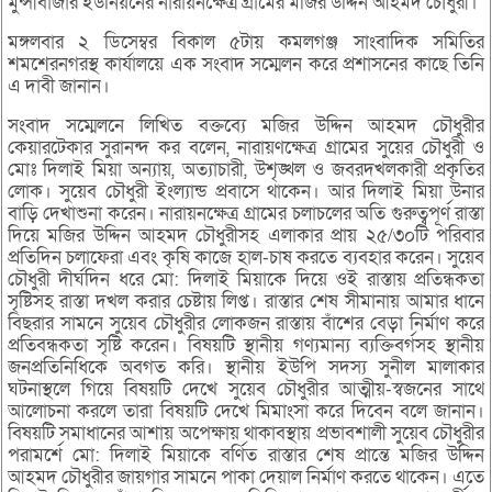
মুন্সীবাজার ইউনিয়নের নারায়নক্ষেত্র গ্রামের মজির উদ্দিন আহমদ চৌধুরী।
মঙ্গলবার ২ ডিসেম্বর বিকাল ৫টায় কমলগঞ্জ সাংবাদিক সমিতির
শমশেরনগরস্থ কার্যালয়ে এক সংবাদ সম্মেলন করে প্রশাসনের কাছে তিনি
এ দাবী জানান।
সংবাদ সম্মেলনে লিখিত বক্তব্যে মজির উদ্দিন আহমদ চৌধুরীর
কেয়ারটেকার সুরানন্দ কর বলেন, নারায়ণক্ষেত্র গ্রামের সুয়ের চৌধুরী ও
মোঃ দিলাই মিয়া অন্যায়, অত্যাচারী, উশৃঙ্খল ও জবরদখলকারী প্রকৃতির
লোক। সুয়েব চৌধুরী ইংল্যান্ড প্রবাসে থাকেন। আর দিলাই মিয়া উনার
বাড়ি দেখাশুনা করেন। নারায়নক্ষেত্র গ্রামের চলাচলের অতি গুরুত্বপূর্ণ রাস্তা
দিয়ে মজির উদ্দিন আহমদ চৌধুরীসহ এলাকার প্রায় ২৫/৩০টি পরিবার
প্রতিদিন চলাফেরা এবং কৃষি কাজে হাল-চাষ করতে ব্যবহার করেন। সুয়েব
চৌধুরী দীর্ঘদিন ধরে মো: দিলাই মিয়াকে দিয়ে ওই রাস্তায় প্রতিন্ধকতা
সৃষ্টিসহ রাস্তা দখল করার চেষ্টায় লিপ্ত। রাস্তার শেষ সীমানায় আমার ধানে
বিছরার সামনে সুয়েব চৌধুরীর লোকজন রাস্তায় বাঁশের বেড়া নির্মাণ করে
প্রতিবন্ধকতা সৃষ্টি করেন। বিষয়টি স্থানীয় গণ্যমান্য ব্যক্তিবর্গসহ স্থানীয়
জনপ্রতিনিধিকে অবগত করি। স্থানীয় ইউপি সদস্য সুনীল মালাকার
ঘটনাস্থলে গিয়ে বিষয়টি দেখে সুয়েব চৌধুরীর আত্মীয়-স্বজনের সাথে
আলোচনা করলে তারা বিষয়টি দেখে মিমাংসা করে দিবেন বলে জানান।
বিষয়টি সমাধানের আশায় অপেক্ষায় থাকাবস্থায় প্রভাবশালী সুয়েব চৌধুরীর
পরামর্শে মো: দিলাই মিয়াকে বর্ণিত রাস্তার শেষ প্রান্তে মজির উদ্দিন
আহমদ চৌধুরীর জায়গার সামনে পাকা দেয়াল নির্মাণ করতে থাকেন। এতে