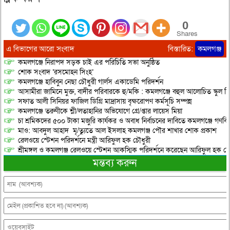
0
Shares
এ বিভাগের আরো সংবাদ
বিস্তারিত:
কমলগঞ্জ
কমলগঞ্জে নিরাপদ সড়ক চাই এর পরিচিতি সভা অনুষ্ঠিত
শোক সংবাদ ‘রসমোহন সিংহ’
কমলগঞ্জে হাবিবুন নেছা চৌধুরী গার্লস একাডেমি পরিদর্শন
আসামীরা জামিনে মুক্ত, বাদীর পরিবারকে হু/মকি : কমলগঞ্জে বহুল আলোচিত স্কুল শি
সফাত আলী সিনিয়র ফাজিল ডিগ্রি মাদ্রাসায় বৃক্ষরোপণ কর্মসূচি সম্পন্ন
কমলগঞ্জে তরুণীকে শ্লী/লতাহানির অভিযোগে গ্রে/প্তার লায়েস মিয়া
চা শ্রমিকদের ৫০০ টাকা মজুরি কার্যকর ও অবাধ নির্বাচনের দাবিতে কমলগঞ্জে গণবি
মাও: আবদুল আহাদ মৃ/ত্যুতে আল ইসলাহ কমলগঞ্জ পৌর শাখার শোক প্রকাশ
রেলওয়ে স্টেশন পরিদর্শনে মন্ত্রী আরিফুল হক চৌধুরী
শ্রীমঙ্গল ও কমলগঞ্জ রেলওয়ে স্টেশন আকস্মিক পরিদর্শনে করেছেন আরিফুল হক চৌ
মন্তব্য করুন