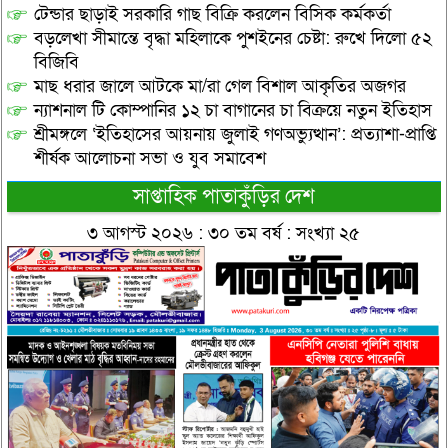
টেন্ডার ছাড়াই সরকারি গাছ বিক্রি করলেন বিসিক কর্মকর্তা
বড়লেখা সীমান্তে বৃদ্ধা মহিলাকে পুশইনের চেষ্টা: রুখে দিলো ৫২
বিজিবি
মাছ ধরার জালে আটকে মা/রা গেল বিশাল আকৃতির অজগর
ন্যাশনাল টি কোম্পানির ১২ চা বাগানের চা বিক্রয়ে নতুন ইতিহাস
শ্রীমঙ্গলে ‘ইতিহাসের আয়নায় জুলাই গণঅভ্যুত্থান’: প্রত্যাশা-প্রাপ্তি
শীর্ষক আলোচনা সভা ও যুব সমাবেশ
সাপ্তাহিক পাতাকুঁড়ির দেশ
৩ আগস্ট ২০২৬ : ৩০ তম বর্ষ : সংখ্যা ২৫