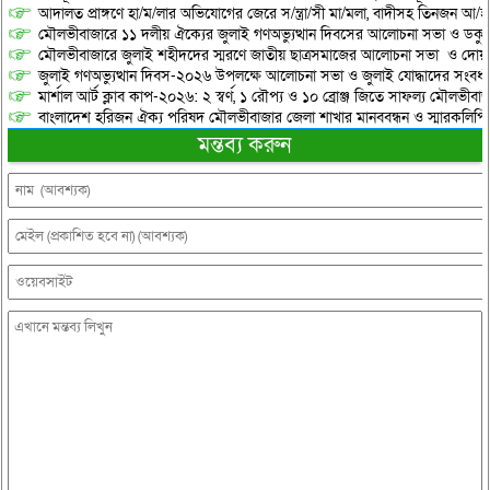
আদালত প্রাঙ্গণে হা/ম/লার অভিযোগের জেরে স/ন্ত্রা/সী মা/মলা, বাদীসহ তিনজন আ/হ
মৌলভীবাজারে ১১ দলীয় ঐক্যের জুলাই গণঅভ্যুত্থান দিবসের আলোচনা সভা ও ডকুমেন্
মৌলভীবাজারে জুলাই শহীদদের স্মরণে জাতীয় ছাত্রসমাজের আলোচনা সভা ও দোয়
জুলাই গণঅভ্যুত্থান দিবস-২০২৬ উপলক্ষে আলোচনা সভা ও জুলাই যোদ্ধাদের সংবর্ধ
মার্শাল আর্ট ক্লাব কাপ-২০২৬: ২ স্বর্ণ, ১ রৌপ্য ও ১০ ব্রোঞ্জ জিতে সাফল্য মৌলভীবাজ
বাংলাদেশ হরিজন ঐক্য পরিষদ মৌলভীবাজার জেলা শাখার মানববন্ধন ও স্মারকলিপি প
মন্তব্য করুন