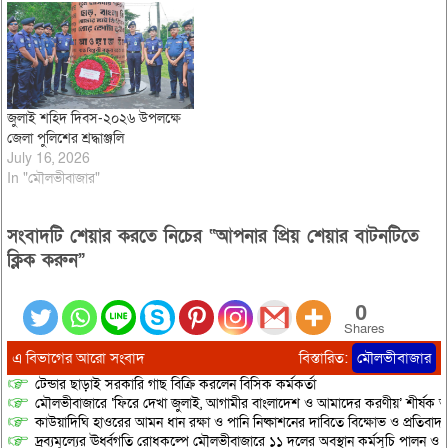
জুলাই শহিদ দিবস-২০২৬ উপলক্ষে
জেলা পুলিশের শ্রদ্ধাঞ্জলি
July 16, 2026
In "মৌলভীবাজার"
সংবাদটি শেয়ার করতে নিচের “আপনার প্রিয় শেয়ার বাটনটিতে
ক্লিক করুন”
0
Shares
এ বিভাগের আরো সংবাদ
বিস্তারিত:
মৌলভীবাজার
টেন্ডার ছাড়াই সরকারি গাছ বিক্রি করলেন বিসিক কর্মকর্তা
মৌলভীবাজারে ‘ফিরে দেখা জুলাই, আগামীর বাংলাদেশ ও আমাদের করণীয়’ শীর্ষক আ
কাউয়াদিঘি হাওরের আমন ধান রক্ষা ও পানি নিষ্কাশনের দাবিতে বিক্ষোভ ও প্রতিবাদ
দ্রব্যমূল্যের ঊর্ধ্বগতি রোধকল্পে মৌলভীবাজারে ১১ দলের অবস্থান কর্মসূচি পালন ও স