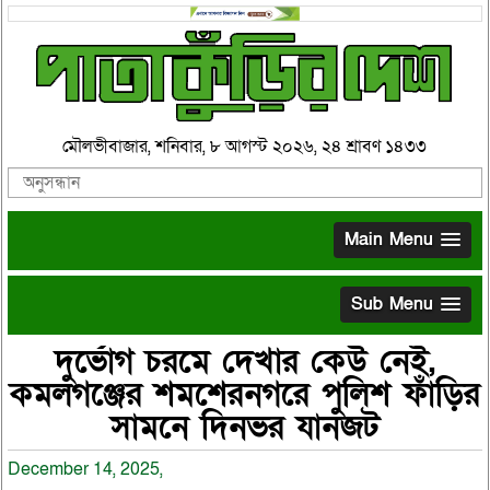
মৌলভীবাজার, শনিবার, ৮ আগস্ট ২০২৬, ২৪ শ্রাবণ ১৪৩৩
Main Menu
Sub Menu
দুর্ভোগ চরমে দেখার কেউ নেই,
কমলগঞ্জের শমশেরনগরে পুলিশ ফাঁড়ির
সামনে দিনভর যানজট
December 14, 2025,