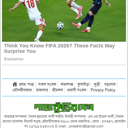
প্রথম পাতা
সকল সংবাদ
কমলগঞ্জ
কুলাউড়া
জুড়ী
বড়লেখা
মৌলভীবাজার
রাজনগর
শ্রীমঙ্গল
প্রবাসী সংবাদ
Privacy Policy
ভারপ্রাপ্ত সম্পাদক: সৈয়দ হুমায়েদ আলী শাহীন, নির্বাহী সম্পাদক: এস এম উমেদ আলী, সৈয়দা
রাবেয়া ম্যানশন, সিলেট সড়ক, মৌলভীবাজার-৩২০০ থেকে প্রকাশিত। ফোন : ৫৩৩৪৭, মোবাইল
নং ০১৭১১-৮১৪০০৩, E-mail : umedntv@gmail.com