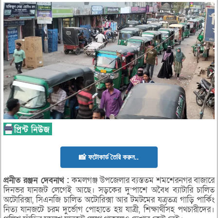
📸 ফটোকার্ড তৈরি করুন..
প্রনীত
রঞ্জন
দেবনাথ :
কমলগঞ্জ উপজেলার ব্যস্ততম শমশেরনগর বাজারে
দিনভর যানজট লেগেই আছে। সড়কের দু’পাশে অবৈধ ব্যাটারি চালিত
অটোরিক্সা, সিএনজি চালিত অটোরিক্সা আর টমটমের যত্রতত্র গাড়ি পার্কিং
নিত্য যানজটে চরম দুর্ভোগ পোহাতে হয় যাত্রী, শিক্ষার্থীসহ পথচারীদের।