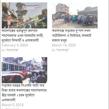
কমলগঞ্জের গুরুত্বপূর্ণ জনপদে
কমলগঞ্জে সড়কের দু’পাশ দখল
শমশেরনগর এখন যানজটের নগরী,
অটোরিকশা ও টমটমের, যানজটে
দুর্ভোগে শিক্ষার্থী ও এলাকাবাসী
নাকাল মানুষ
February 4, 2024
March 19, 2025
In "কমলগঞ্জ"
In "কমলগঞ্জ"
সড়কের যত্রতত্র সিএনজি অটো আর
রিক্সা রাখায় কমলগঞ্জের শমশেরনগরে
তীব্র যানজট ॥ চরম দুর্ভোগে
এলাকাবাসী
March 5, 2018