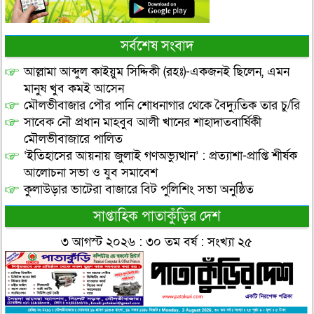
সর্বশেষ সংবাদ
আল্লামা আব্দুল কাইয়ুম সিদ্দিকী (রহঃ)-একজনই ছিলেন, এমন
মানুষ খুব কমই আসেন
মৌলভীবাজার পৌর পানি শোধনাগার থেকে বৈদ্যুতিক তার চু/রি
সাবেক নৌ প্রধান মাহবুব আলী খানের শাহাদাতবার্ষিকী
মৌলভীবাজারে পালিত
‘ইতিহাসের আয়নায় জুলাই গণঅভ্যুত্থান’ : প্রত্যাশা-প্রাপ্তি শীর্ষক
আলোচনা সভা ও যুব সমাবেশ
কুলাউড়ার ভাটেরা বাজারে বিট পুলিশিং সভা অনুষ্ঠিত
সাপ্তাহিক পাতাকুঁড়ির দেশ
৩ আগস্ট ২০২৬ : ৩০ তম বর্ষ : সংখ্যা ২৫