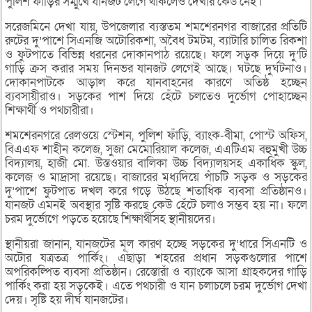
পুলিশ ফাঁড়ির সম্মুখে যানজট লেগে থাকলেও দেখার কেউ নেই।
সরেজমিনে দেখা যায়, উপজেলার ব্যস্ততম শমশেরনগর বাজারের প্রতিটি
রুটের দু’পাশে সিএনজি অটোরিকশা, অবৈধ টমটম, ব্যাটারি চালিত রিকশা
ও ফুটপাতে বিভিন্ন ধরনের দোকানপাঠ রয়েছে। ফলে সড়ক দিয়ে দু’টি
গাড়ি ক্রস করার সময় দিনভর যানজট লেগেই আছে। ঘটছে দুর্ঘটনাও।
দোকানপাটকে আড়াল করে যানবাহনের কারণে অতিষ্ঠ হচ্ছেন
ব্যবসায়ীরাও। সড়কের পাশ দিয়ে হেঁটে চলতেও দুর্ভোগ পোহাচ্ছেন
শিক্ষার্থী ও পথচারীরা।
শমশেরনগরে রেলওয়ে স্টেশন, পুলিশ ফাঁড়ি, ব্যাংক-বীমা, পোস্ট অফিস,
বিএএফ শাহীন কলেজ, সুজা মেমোরিয়াল কলেজ, এএটিএম বহুমুখী উচ্চ
বিদ্যালয়, হাজী মো. উস্তওয়ার বালিকা উচ্চ বিদ্যালয়সহ একাধিক স্কুল,
কলেজ ও মাদ্রাসা রয়েছে। বাজারের মধ্যদিয়ে পাঁচটি সড়ক ও সড়কের
দু’পাশে ফুটপাত দখল করে গড়ে উঠছে শতাধিক ব্যবসা প্রতিষ্ঠানও।
যানজট এমনই অবস্থার সৃষ্টি করছে কেউ হেঁটে চলাও সম্ভব হয় না। ফলে
চরম দুর্ভোগে পড়তে হয়েছে শিক্ষার্থীসহ স্থানীয়দের।
স্থানীয়রা জানান, যানজটের মূল কারণ হচ্ছে সড়কের দু’ধারে সিএনটি ও
অটোর যত্রতত্র পার্কিং। এছাড়া শহরের প্রধান সড়কগুলোর পাশে
অপরিকল্পিত ব্যবসা প্রতিষ্ঠান। রেস্তোরাঁ ও ব্যাংকে আসা গ্রাহকদের গাড়ি
পার্কিং করা হয় সড়কেই। এতে পথচারী ও যান চলাচলে চরম দুর্ভোগ দেখা
দেয়। সৃষ্টি হয় দীর্ঘ যানজটের।