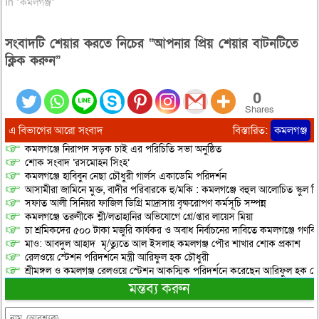
In "কমলগঞ্জ"
সংবাদটি শেয়ার করতে নিচের “আপনার প্রিয় শেয়ার বাটনটিতে
ক্লিক করুন”
0
Shares
এ বিভাগের আরো সংবাদ
বিস্তারিত:
কমলগঞ্জ
কমলগঞ্জে নিরাপদ সড়ক চাই এর পরিচিতি সভা অনুষ্ঠিত
শোক সংবাদ ‘রসমোহন সিংহ’
কমলগঞ্জে হাবিবুন নেছা চৌধুরী গার্লস একাডেমি পরিদর্শন
আসামীরা জামিনে মুক্ত, বাদীর পরিবারকে হু/মকি : কমলগঞ্জে বহুল আলোচিত স্কুল শি
সফাত আলী সিনিয়র ফাজিল ডিগ্রি মাদ্রাসায় বৃক্ষরোপণ কর্মসূচি সম্পন্ন
কমলগঞ্জে তরুণীকে শ্লী/লতাহানির অভিযোগে গ্রে/প্তার লায়েস মিয়া
চা শ্রমিকদের ৫০০ টাকা মজুরি কার্যকর ও অবাধ নির্বাচনের দাবিতে কমলগঞ্জে গণবি
মাও: আবদুল আহাদ মৃ/ত্যুতে আল ইসলাহ কমলগঞ্জ পৌর শাখার শোক প্রকাশ
রেলওয়ে স্টেশন পরিদর্শনে মন্ত্রী আরিফুল হক চৌধুরী
শ্রীমঙ্গল ও কমলগঞ্জ রেলওয়ে স্টেশন আকস্মিক পরিদর্শনে করেছেন আরিফুল হক চৌ
মন্তব্য করুন