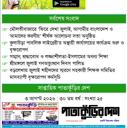
সর্বশেষ সংবাদ
মৌলভীবাজারে ‘ফিরে দেখা জুলাই, আগামীর বাংলাদেশ ও
আমাদের করণীয়’ শীর্ষক আলোচনা সভা অনুষ্ঠিত
কুলাউড়া পাবলিক লাইব্রেরী’র অস্থায়ী কার্যালয়ের কার্যক্রম শুরু ও
বৃক্ষরোপণ
সম্মান, শ্রদ্ধাবোধ ও লজ্জাশীলতা-ইসলামের অনন্য শিক্ষা
শ্রীমঙ্গলে জুলাই গণঅভ্যুত্থান দিবস পালিত
বড়লেখায় জুলাই শহীদদের স্মরণে সহকারী শিক্ষক সমিতির
মাসব্যাপী বৃক্ষরোপণ কর্মসূচি
সাপ্তাহিক পাতাকুঁড়ির দেশ
৩ আগস্ট ২০২৬ : ৩০ তম বর্ষ : সংখ্যা ২৫