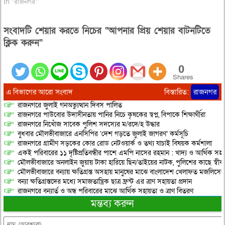
In "রাজনগর"
সংবাদটি শেয়ার করতে নিচের “আপনার প্রিয় শেয়ার বাটনটিতে
ক্লিক করুন”
0
Shares
এ বিভাগের আরো সংবাদ
বিস্তারিত:
রাজনগর
রাজনগরে জুলাই গনঅভ্যুত্থান দিবস পালিত
রাজনগরে পাউবোর উদাসীনতায় পানির নিচে কৃষকের স্বপ্ন, বিপাকে শিক্ষার্থীরা
রাজনগরে নিখোঁজ সাবেক পুলিশ সদস্যের ম/রদে/হ উদ্ধার
বুধবার মৌলভীবাজারে এনসিপির ‘দেশ গড়তে জুলাই জাগরণ’ কর্মসূচি
রাজনগরে গ্রামীণ সড়কের কোর রোড নেটওয়ার্ক ও তথ্য যাচাই বিষয়ক কর্মশালা
একই পরিবারের ১১ দৃষ্টিপ্রতিবন্ধীর পাশে এমপি নাসের রহমান : খাদ্য ও আর্থিক স
মৌলভীবাজারে অনলাইন জুয়ায় টাকা হারিয়ে ছিন/তাইয়ের নাটক, পুলিশের কাছে স্বীকা
মৌলভীবাজারে বন্যায় ক্ষতিগ্রস্ত অসহায় মানুষের মাঝে বাংলাদেশ খেলাফত মজলিসের ত
বন্যা ক্ষতিগ্রস্তদের মধ্যে সমাজতান্ত্রিক ছাত্র ফ্রন্ট এর ত্রাণ সহায়তা প্রদান
রাজনগরে বন্যার্ত ও অন্ধ পরিবারের মাঝে আর্থিক সহায়তা ও ত্রাণ বিতরণ
মন্তব্য করুন