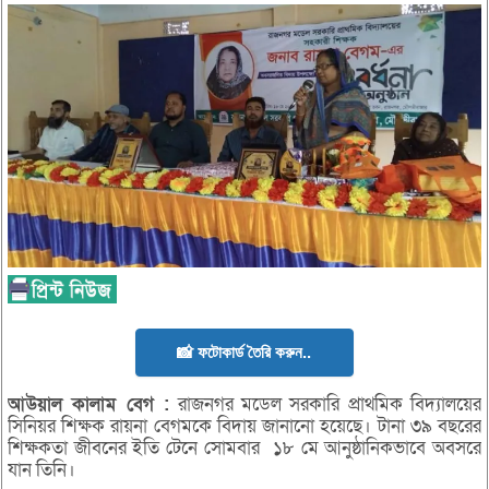
📸 ফটোকার্ড তৈরি করুন..
আউয়াল
কালাম
বেগ :
রাজনগর মডেল সরকারি প্রাথমিক বিদ্যালয়ের
সিনিয়র শিক্ষক রায়না বেগমকে বিদায় জানানো হয়েছে। টানা ৩৯ বছরের
শিক্ষকতা জীবনের ইতি টেনে সোমবার ১৮ মে আনুষ্ঠানিকভাবে অবসরে
যান তিনি।