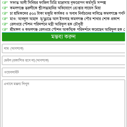
সফাত আলী সিনিয়র ফাজিল ডিগ্রি মাদ্রাসায় বৃক্ষরোপণ কর্মসূচি সম্পন্ন
কমলগঞ্জে তরুণীকে শ্লী/লতাহানির অভিযোগে গ্রে/প্তার লায়েস মিয়া
চা শ্রমিকদের ৫০০ টাকা মজুরি কার্যকর ও অবাধ নির্বাচনের দাবিতে কমলগঞ্জে গণবি
মাও: আবদুল আহাদ মৃ/ত্যুতে আল ইসলাহ কমলগঞ্জ পৌর শাখার শোক প্রকাশ
রেলওয়ে স্টেশন পরিদর্শনে মন্ত্রী আরিফুল হক চৌধুরী
শ্রীমঙ্গল ও কমলগঞ্জ রেলওয়ে স্টেশন আকস্মিক পরিদর্শনে করেছেন আরিফুল হক চৌ
মন্তব্য করুন