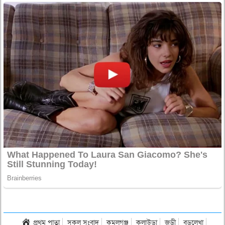
প্রথম পাতা
সকল সংবাদ
কমলগঞ্জ
কুলাউড়া
জুড়ী
বড়লেখা