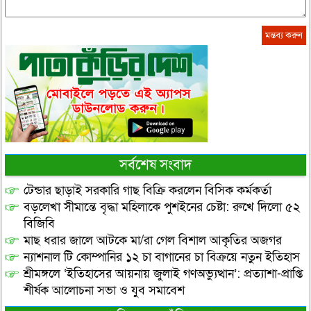
সর্বশেষ সংবাদ
টেন্ডার ছাড়াই সরকারি গাছ বিক্রি করলেন বিসিক কর্মকর্তা
বড়লেখা সীমান্তে বৃদ্ধা মহিলাকে পুশইনের চেষ্টা: রুখে দিলো ৫২
বিজিবি
মাছ ধরার জালে আটকে মা/রা গেল বিশাল আকৃতির অজগর
ন্যাশনাল টি কোম্পানির ১২ চা বাগানের চা বিক্রয়ে নতুন ইতিহাস
শ্রীমঙ্গলে ‘ইতিহাসের আয়নায় জুলাই গণঅভ্যুত্থান’: প্রত্যাশা-প্রাপ্তি
শীর্ষক আলোচনা সভা ও যুব সমাবেশ