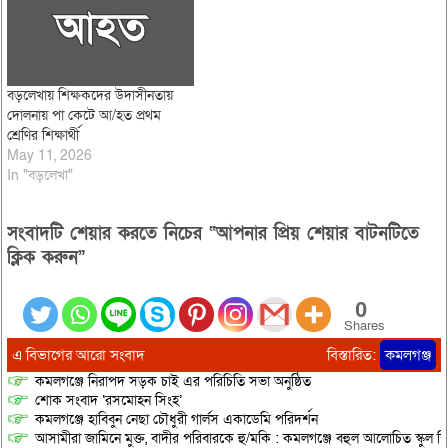
বড়লেখায় শিক্ষকদের উদাসীনতায়
দোলনায় পা কেটে আ/হত প্রথম
শ্রেণির শিক্ষার্থী
May 11, 2026
In "বড়লেখা"
সংবাদটি শেয়ার করতে নিচের “আপনার প্রিয় শেয়ার বাটনটিতে
ক্লিক করুন”
0
Shares
এ বিভাগের আরো সংবাদ
বিস্তারিত:
কমলগঞ্জ
কমলগঞ্জে নিরাপদ সড়ক চাই এর পরিচিতি সভা অনুষ্ঠিত
শোক সংবাদ ‘রসমোহন সিংহ’
কমলগঞ্জে হাবিবুন নেছা চৌধুরী গার্লস একাডেমি পরিদর্শন
আসামীরা জামিনে মুক্ত, বাদীর পরিবারকে হু/মকি : কমলগঞ্জে বহুল আলোচিত স্কুল শি