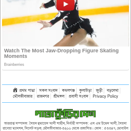
প্রথম পাতা
সকল সংবাদ
কমলগঞ্জ
কুলাউড়া
জুড়ী
বড়লেখা
মৌলভীবাজার
রাজনগর
শ্রীমঙ্গল
প্রবাসী সংবাদ
Privacy Policy
ভারপ্রাপ্ত সম্পাদক: সৈয়দ হুমায়েদ আলী শাহীন, নির্বাহী সম্পাদক: এস এম উমেদ আলী, সৈয়দা
রাবেয়া ম্যানশন, সিলেট সড়ক, মৌলভীবাজার-৩২০০ থেকে প্রকাশিত। ফোন : ৫৩৩৪৭, মোবাইল