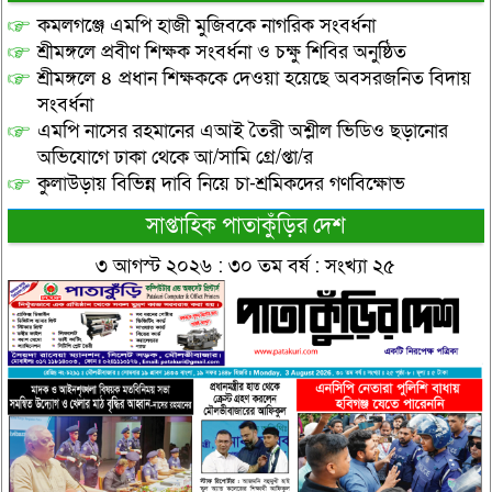
কমলগঞ্জে এমপি হাজী মুজিবকে নাগরিক সংবর্ধনা
শ্রীমঙ্গলে প্রবীণ শিক্ষক সংবর্ধনা ও চক্ষু শিবির অনুষ্ঠিত
শ্রীমঙ্গলে ৪ প্রধান শিক্ষককে দেওয়া হয়েছে অবসরজনিত বিদায়
সংবর্ধনা
এমপি নাসের রহমানের এআই তৈরী অশ্লীল ভিডিও ছড়ানোর
অভিযোগে ঢাকা থেকে আ/সামি গ্রে/প্তা/র
কুলাউড়ায় বিভিন্ন দাবি নিয়ে চা-শ্রমিকদের গণবিক্ষোভ
সাপ্তাহিক পাতাকুঁড়ির দেশ
৩ আগস্ট ২০২৬ : ৩০ তম বর্ষ : সংখ্যা ২৫