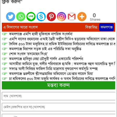
দুটি…
ক্লিক করুন”
0
Shares
এ বিভাগের আরো সংবাদ
বিস্তারিত:
কমলগঞ্জ
কমলগঞ্জে এমপি হাজী মুজিবকে নাগরিক সংবর্ধনা
এমপি নাসের রহমানের এআই তৈরী অশ্লীল ভিডিও ছড়ানোর অভিযোগে ঢাকা থেকে আ/সা
দৈনিক ৫০০ টাকা মজুরিসহ চা শ্রমিক ইউনিয়নের নির্বাচনের দাবিতে কমলগঞ্জে চা-শ্
কমলগঞ্জে নিরাপদ সড়ক চাই এর পরিচিতি সভা অনুষ্ঠিত
শোক সংবাদ ‘রসমোহন সিংহ’
কমলগঞ্জে হাবিবুন নেছা চৌধুরী গার্লস একাডেমি পরিদর্শন
আসামীরা জামিনে মুক্ত, বাদীর পরিবারকে হু/মকি : কমলগঞ্জে বহুল আলোচিত স্কুল শি
সফাত আলী সিনিয়র ফাজিল ডিগ্রি মাদ্রাসায় বৃক্ষরোপণ কর্মসূচি সম্পন্ন
কমলগঞ্জে তরুণীকে শ্লী/লতাহানির অভিযোগে গ্রে/প্তার লায়েস মিয়া
চা শ্রমিকদের ৫০০ টাকা মজুরি কার্যকর ও অবাধ নির্বাচনের দাবিতে কমলগঞ্জে গণবি
মন্তব্য করুন