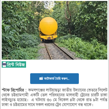
📸 ফটোকার্ড তৈরি করুন..
স্টাফ
রিপোর্টার
:
কমলগঞ্জের লাউয়াছড়া জাতীয় উদ্যানের ভেতরে সিলেট
থেকে চট্টগ্রামগামী একটি তেল পরিবহনের মালবাহী ট্রেনের চারটি চাকা
লাইনচ্যুত হয়েছে। এ ঘটনায় ৩০ মে বিকেল ৪টা থেকে রাত ৯টা পর্যন্ত
ঢাকা ও চট্টগ্রামের সাথে সকল ধরনের ট্রেন যোগাযোগ বন্ধ থাকে।