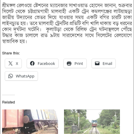
শ্রীমঙ্গল রেলওয়ে ষ্টেশনের ম্যানেজার সাখাওয়াত হোসেন জানান, শুক্রবার
সিলেট থেকে চট্টগ্রামগামী মালবাহী একটি ট্রেন কমলগঞ্জের লাউয়াছড়া
জাতীয় উদ্যানের ভেতর দিয়ে যাওয়ার সময় একটি বগির চারটি চাকা
লাইনচ্যুত হয়। তবে মালবাহী ট্রেনটির প্রতিটি বগি খালি থাকায় বড় ধরনের
কোন দূর্ঘটনা ঘটেনি। কুলাউড়া থেকে রিলিফ ট্রেন ঘটনাস্থললে পৌঁছে
উদ্ধার কাজ চালালে রাত ৯টায় সারাদেশের সাথে সিলেটের রেলযোগে
স্বাভাবিক হয়।
Share this:
X
Facebook
Print
Email
WhatsApp
Related