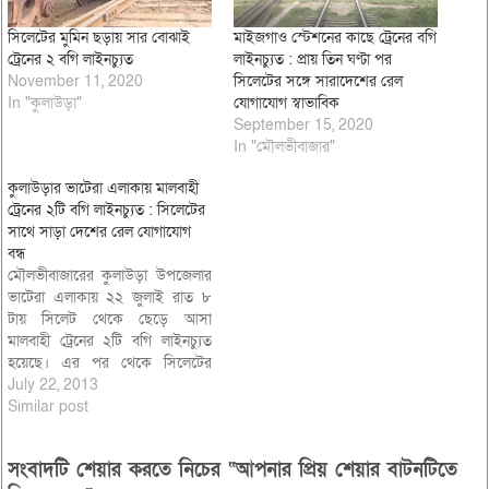
সিলেটের মুমিন ছড়ায় সার বোঝাই
মাইজগাও স্টেশনের কাছে ট্রেনের বগি
ট্রেনের ২ বগি লাইনচ্যুত
লাইনচ্যুত : প্রায় তিন ঘণ্টা পর
November 11, 2020
সিলেটের সঙ্গে সারাদেশের রেল
In "কুলাউড়া"
যোগাযোগ স্বাভাবিক
September 15, 2020
In "মৌলভীবাজার"
কুলাউড়ার ভাটেরা এলাকায় মালবাহী
ট্রেনের ২টি বগি লাইনচ্যুত : সিলেটের
সাথে সাড়া দেশের রেল যোগাযোগ
বন্ধ
মৌলভীবাজারের কুলাউড়া উপজেলার
ভাটেরা এলাকায় ২২ জুলাই রাত ৮
টায় সিলেট থেকে ছেড়ে আসা
মালবাহী ট্রেনের ২টি বগি লাইনচ্যুত
হয়েছে। এর পর থেকে সিলেটের
সাথে সাড়া দেশের রেল যোগাযোগ
July 22, 2013
বন্ধ রয়েছে। কুলাউড়া জংশনের
Similar post
রেলওয়ের কর্মকর্তা আতাউর রহমান
জানান, সিলেট থেকে তৈল শুন্যূ করে
সংবাদটি শেয়ার করতে নিচের “আপনার প্রিয় শেয়ার বাটনটিতে
চট্রগাম যাবার পথে ভাটেরা নামক স্থানে