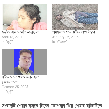
জুড়ীতে এক তরুণীর আত্মহত্যা
শ্রীমঙ্গলে অজ্ঞাত ব্যক্তির লা/শ উদ্ধার
April 18, 2021
January 26, 2026
In "জুড়ী"
In "শ্রীমঙ্গল"
পরিত্যক্ত ঘর থেকে উদ্ধার হলো
যুবকের লা/শ
October 25, 2025
In "জুড়ী"
সংবাদটি শেয়ার করতে নিচের “আপনার প্রিয় শেয়ার বাটনটিতে