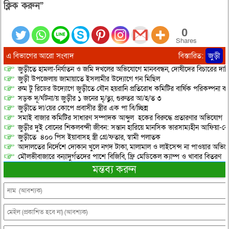
ক্লিক করুন”
0
Shares
এ বিভাগের আরো সংবাদ
বিস্তারিত:
জুড়ী
জুড়ীতে হামলা-নির্যাতন ও জমি দখলের অভিযোগে মানববন্ধন, দোষীদের বিচারের দাব
জুড়ী উপজেলায় জামায়াতে ইসলামীর উদ্যোগে গন মিছিল
রুম টু রিডের উদ্যোগে জুড়ীতে যৌন হয়রানি প্রতিরোধ কমিটির বার্ষিক পরিকল্পনা কর
সড়ক দূ/র্ঘটনা/য় জুড়ীর ১ জনের মৃ/ত্যু, গুরুতর আ/হ/ত ৩
জুড়ীতে দা/য়ের কোপে প্রবাসীর স্ত্রীর এক পা বি/চ্ছিন্ন
সমাই বাজার কমিটির সাধারণ সম্পাদক আব্দুল হকের বিরুদ্ধে প্রতারণার অভিযোগ
জুড়ীর দুই বোনের শিকলবন্দী জীবন: সন্তান হারিয়ে মানসিক ভারসাম্যহীন আফিয়া-র
জুড়ীতে ৪০০ পিস ইয়াবাসহ স্ত্রী গ্রে/ফতার, স্বামী পলাতক
আদালতের নির্দেশে দোকান খুলে নগদ টাকা, মালামাল ও লাইসেন্স না পাওয়ার অভিযোগ, 
মৌলভীবাজারে বন্যাদুর্গতদের পাশে বিজিবি, ফ্রি মেডিকেল ক্যাম্প ও খাবার বিতরণ
মন্তব্য করুন