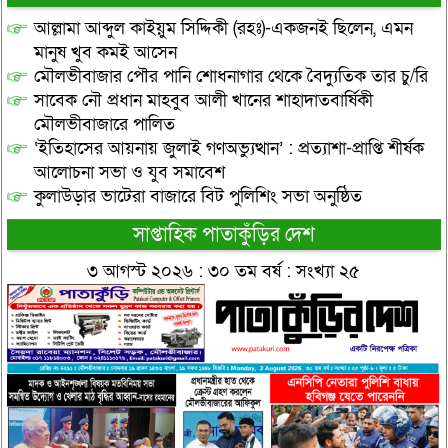
আল্লামা আব্দুল কাইয়ুম সিদ্দিকী (রহঃ)-একজনই ছিলেন, এমন
মানুষ খুব কমই আসেন
মৌলভীবাজার পৌর পানি শোধনাগার থেকে বৈদ্যুতিক তার চু/রি
সাবেক নৌ প্রধান মাহবুব আলী খানের শাহাদাতবার্ষিকী
মৌলভীবাজারে পালিত
‘ইতিহাসের আয়নায় জুলাই গণঅভ্যুত্থান’ : প্রত্যাশা-প্রাপ্তি শীর্ষক
আলোচনা সভা ও যুব সমাবেশ
কুলাউড়ার ভাটেরা বাজারে বিট পুলিশিং সভা অনুষ্ঠিত
সাপ্তাহিক পাতাকুঁড়ির দেশ
৩ আগস্ট ২০২৬ : ৩০ তম বর্ষ : সংখ্যা ২৫