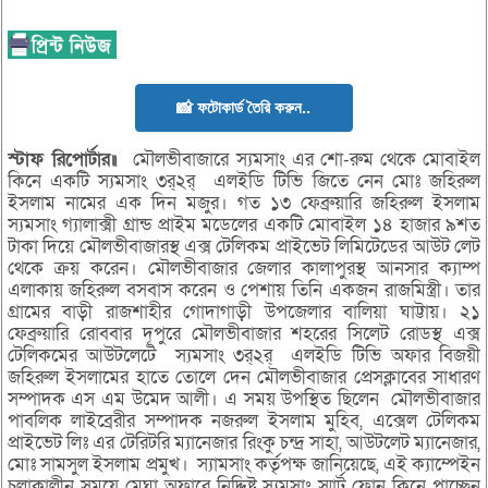
📸 ফটোকার্ড তৈরি করুন..
স্টাফ রিপোর্টার॥
মৌলভীবাজারে স্যমসাং এর শো-রুম থেকে মোবাইল
কিনে একটি স্যমসাং ৩র্২র্ এলইডি টিভি জিতে নেন মোঃ জহিরুল
ইসলাম নামের এক দিন মজুর। গত ১৩ ফেব্রুয়ারি জহিরুল ইসলাম
স্যমসাং গ্যালাক্সী গ্রান্ড প্রাইম মডেলের একটি মোবাইল ১৪ হাজার ৯শত
টাকা দিয়ে মৌলভীবাজারস্থ এক্স টেলিকম প্রাইভেট লিমিটেডের আউট লেট
থেকে ক্রয় করেন। মৌলভীবাজার জেলার কালাপুরস্থ আনসার ক্যাম্প
এলাকায় জহিরুল বসবাস করেন ও পেশায় তিনি একজন রাজমিস্ত্রী। তার
গ্রামের বাড়ী রাজশাহীর গোদাগাড়ী উপজেলার বালিয়া ঘাট্টায়। ২১
ফেব্রুয়ারি রোববার দূপুরে মৌলভীবাজার শহরের সিলেট রোডস্থ এক্স
টেলিকমের আউটলেটে স্যমসাং ৩র্২র্ এলইডি টিভি অফার বিজয়ী
জহিরুল ইসলামের হাতে তোলে দেন মৌলভীবাজার প্রেসক্লাবের সাধারণ
সম্পাদক এস এম উমেদ আলী। এ সময় উপস্থিত ছিলেন মৌলভীবাজার
পাবলিক লাইব্রেরীর সম্পাদক নজরুল ইসলাম মুহিব, এক্সেল টেলিকম
প্রাইভেট লিঃ এর টেরিটরি ম্যানেজার রিংকু চন্দ্র সাহা, আউটলেট ম্যানেজার,
মোঃ সামসুল ইসলাম প্রমুখ। স্যামসাং কর্তৃপক্ষ জানিয়েছে, এই ক্যাম্পেইন
চলাকালীন সময়ে মেঘা অফারে নিদ্দিষ্ট স্যমসাং স্মার্ট ফোন কিনে পাচ্ছেন