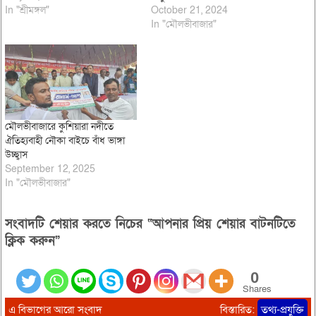
In "শ্রীমঙ্গল"
October 21, 2024
In "মৌলভীবাজার"
মৌলভীবাজারে কুশিয়ারা নদীতে
ঐতিহ্যবাহী নৌকা বাইচে বাঁধ ভাঙ্গা
উচ্ছ্বাস
September 12, 2025
In "মৌলভীবাজার"
সংবাদটি শেয়ার করতে নিচের “আপনার প্রিয় শেয়ার বাটনটিতে
ক্লিক করুন”
0
Shares
এ বিভাগের আরো সংবাদ
বিস্তারিত:
তথ্য-প্রযুক্তি