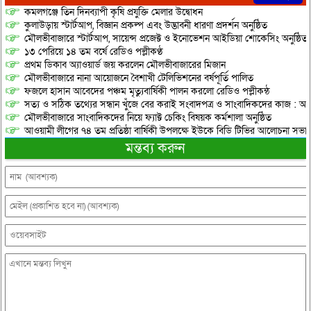
কমলগঞ্জে তিন দিনব্যাপী কৃষি প্রযুক্তি মেলার উদ্বোধন
কুলাউড়ায় স্টার্টআপ, বিজ্ঞান প্রকল্প এবং উদ্ভাবনী ধারণা প্রদর্শন অনুষ্ঠিত
মৌলভীবাজারে স্টার্টআপ, সায়েন্স প্রজেক্ট ও ইনোভেশন আইডিয়া শোকেসিং অনুষ্ঠিত
১৩ পেরিয়ে ১৪ তম বর্ষে রেডিও পল্লীকণ্ঠ
প্রথম ডিকাব অ্যাওয়ার্ড জয় করলেন মৌলভীবাজারের মিজান
মৌলভীবাজারে নানা আয়োজনে বৈশাখী টেলিভিশনের বর্ষপূর্তি পালিত
ফজলে হাসান আবেদের পঞ্চম মৃত্যুবার্ষিকী পালন করলো রেডিও পল্লীকন্ঠ
সত্য ও সঠিক তথ্যের সন্ধান খুঁজে বের করাই সংবাদপত্র ও সাংবাদিকদের কাজ : আব্
মৌলভীবাজারে সাংবাদিকদের নিয়ে ফ্যাক্ট চেকিং বিষয়ক কর্মশালা অনুষ্ঠিত
আওয়ামী লীগের ৭৪ তম প্রতিষ্ঠা বার্ষিকী উপলক্ষে ইউকে বিডি টিভির আলোচনা সভা
মন্তব্য করুন