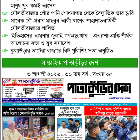
মানুষ খুব কমই আসেন
মৌলভীবাজার পৌর পানি শোধনাগার থেকে বৈদ্যুতিক তার চু/রি
সাবেক নৌ প্রধান মাহবুব আলী খানের শাহাদাতবার্ষিকী
মৌলভীবাজারে পালিত
‘ইতিহাসের আয়নায় জুলাই গণঅভ্যুত্থান’ : প্রত্যাশা-প্রাপ্তি শীর্ষক
আলোচনা সভা ও যুব সমাবেশ
কুলাউড়ার ভাটেরা বাজারে বিট পুলিশিং সভা অনুষ্ঠিত
সাপ্তাহিক পাতাকুঁড়ির দেশ
৩ আগস্ট ২০২৬ : ৩০ তম বর্ষ : সংখ্যা ২৫