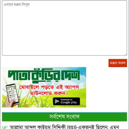
সর্বশেষ সংবাদ
আল্লামা আব্দুল কাইয়ুম সিদ্দিকী (রহঃ)-একজনই ছিলেন, এমন