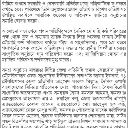
বাঁচিয়ে রাখতে সরকারি ও বেসরকারি প্রতিষ্ঠানগুলো পত্রিকাটিকে সু-নজরে
রাখতে হবে। পরিশেষে তিনি অনুষ্ঠানের প্রধান অতিথি ও বিশেষ অতিথি সহ
উপস্থিত সবাইকে আন্তরিক শুভেচ্ছা ও অভিনন্দন জানিয়ে অনুষ্ঠানের
সমাপ্তি ঘোষণা করেন।
আলোচনা সভা শেষে প্রধান অতিথিবৃন্দকে দৈনিক মৌমাছি কণ্ঠ পরিবারের
পক্ষ থেকে ফুল ও সম্মাননা স্মারক উপহার দিয়ে শুভেচ্ছা জানান দৈনিক
মৌমাছি কন্ঠ পরিবারের কর্মরত স্টাফ ও সাংবাদিকরা। পরে ৯ম বছরে
পদাপর্নের কেক কাটেন অতিথিবৃন্দ। সন্ধ্যার পর স্থানীয় শিল্পীরা মনোজ্ঞ
সাংস্কৃতিক অনুষ্ঠানে গান পরিবেশন করেন এবং ম্যাজিশিয়ান মোহন এর
ম্যাজিক পরিবেশন দর্শকদের মুগ্ধ করেন।
সমগ্র অনুষ্ঠানে মাছরাঙা টিভির জেলা প্রতিনিধি তমাল ফেরদৌস দুলাল,
মৌলভীবাজার জেলা সাংবাদিক ইউনিয়নের সভাপতি জাফর ইকবাল, ৭১
টেলিভিশনের জেলা প্রতিনিধি আহমেদ ফারুক মিল্লাত, দৈনিক রূপালী
বাংলাদেশের সিনিয়র প্রতিবেদক মোঃ শাহজাহান মিয়া, বৈষম্যবিরোধী
সাংবাদিক আন্দোলনের প্রধান সমন্বয়ক সৈয়দ মমসাদ আহমদ, কমলগঞ্জ
প্রেসক্লাবের আহবায়ক এম.এ. ওয়াহিদ রুলু, জেলা জজকোর্টের এপিপি
এ্যাডভোকেট বেলাল আহমদ, এ্যাডভোকেট মোঃ জাহেদুল হক কচি,
এ্যাডভোকেট সৈয়দ নেপুর আলী, কমলগঞ্জ পৌরসভার সাবেক কাউন্সিলর
সৈয়দ জামাল হোসেন, সাবেক কাউন্সিলর আনসার শোকরানা মান্না, সাউথ
লন্ডন বিএনপির সভাপতি শাহ্ সাইফুল আক্তার লিখন, সাধারণ সম্পাদক ও
বিসমিল্লাহ ইউকে চ্যারেটির প্রতিষ্ঠাতা চেয়ারম্যান ফয়ছল আহমদ আখন্দ,