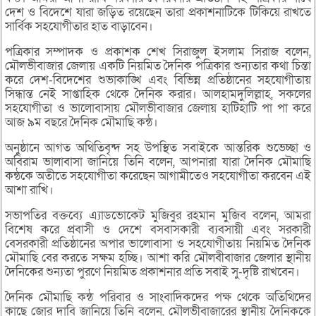
দেশ ও বিদেশে যারা জড়িত রয়েছেন তারা প্রকাশনাটিকে টিকিয়ে রাখতে
সার্বিক সহযোগীতার হাত বাড়াবেন।
পত্রিকার সম্পাদক ও প্রকাশক শেখ সিরাজুল ইসলাম সিরাজ বলেন,
মৌলভীবাজার জেলায় একটি নিয়মিত দৈনিক পত্রিকার শুন্যতার কথা চিন্তা
করে দেশ-বিদেশের শুভাকাঙ্খি এবং বিভিন্ন প্রতিষ্ঠানের সহযোগীতায়
সিন্ধান্ত নেই সাপ্তাহিক থেকে দৈনিক করার। আলহামদুলিল্লাহ, সকলের
সহযোগীতা ও ভালোবাসায় মৌলভীবাজার জেলায় হাটিহাটি পা পা করে
আজ ৯ম বছরে দৈনিক মৌমাছি কন্ঠ।
অনুষ্ঠানে আগত অথিতিবৃন্দ সহ উপস্থিত সবাইকে আন্তরিক শুভেচ্ছা ও
অবিরাম ভালাবাসা জানিয়ে তিনি বলেন, আপনারা যারা দৈনিক মৌমাছি
কন্ঠকে অতীতে সহযোগীতা করেছেন আগামীতেও সহযোগীতা করবেন এই
আশা রাখি।
সভাপতির বক্তব্যে এ্যাডভোকেট মুজিবুর রহমান মুজিব বলেন, আমরা
বিশেষ করে প্রবাসী ও দেশে বসবাসকারী ব্যবসায়ী এবং সরকারী
বেসরকারী প্রতিষ্ঠানের অপার ভালোবাসা ও সহযোগীতায় নিয়মিত দৈনিক
মৌমাছি বের করতে সক্ষম হচ্ছি। আশা করি মৌলবীবাজার জেলার স্থানীয়
দৈনিকের শুন্যতা পুরণে নিয়মিত প্রকাশনার প্রতি সবাই সু-দৃষ্টি রাখবেন।
দৈনিক মৌমাছি কন্ঠ পরিবার ও সাংবাদিকদের পক্ষ থেকে অতিথিদের
কাছে জোর দাবি জানিয়ে তিনি বলেন, মৌলভীবাজারের স্থানীয় দৈনিককে