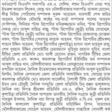
নর্থওয়েস্ট বিএনপি সভাপতি এম.এ. সেলিম, লন্ডন বিএনপি নেতা শাহ্
ইমরুল কায়েস লিংকন, ফেন্ড্র অব মৌলভীবাজার সভাপতি আব্দাল হোসেন,
দীপ্ত নিউজ পোর্টালের সম্পাদক দুরুদ আহমেদ, ব্যবসায়ী শেখ জহির
আহমদ, দৈনিক মৌমাছি কন্ঠের সহ-বার্তা সম্পাদক সালেহ আহমদ
(স’লিপক), সিনিয়র স্টাফ রিপোর্টার মনিরুজ্জামান মনির, স্টাফ রিপোর্টার
(সদর) মোঃ আব্দুল বাছিত বাচ্চু, স্টাফ রিপোর্টার (জুড়ী) হারিছ মোহাম্মদ,
স্টাফ রিপোর্টার (জুড়ী) আবির হোসেন, স্টাফ রিপোর্টার (রাজনগর) মোস্তফা
বকস, স্টাফ রিপোর্টার (শেরপুর) ফাহাদ আহমদ, স্টাফ রিপোর্টার (শ্রীমঙ্গল)
শাহাব উদ্দিন আহমদ, স্টাফ রিপোর্টার (কুলাউড়া) হাসান আল মাহমুদ রাজু,
শেখ বুরহান উদ্দিন সোসাইটির চেয়ারম্যান মুহিবুর রহমান মুহিব, বাংলা
টিভির জেলা প্রতিনিধি মোঃ আলী হোসেন রাজন, নাগরিক টিভির জেলা
প্রতিনিধি এ.এস. কাকন, কমলগঞ্জ রিপোর্টার্স ইউনিটির অর্থ সম্পাদক
আব্দুল বাছিত খান, মৌলভীবাজার অনলাইন প্রেসক্লাবের সাধারণ সম্পাদক
মশাহিদ আহমদ, দৈনিক ইত্তেফাকের কমলগঞ্জ প্রতিনিধি আব্দুল মুহাইমিন
মিল্টন, দৈনিক দেশবাংলা জেলা প্রতিনিধি সালাউদ্দিন শুভ, ভোরের ডাক
কমলগঞ্জ প্রতিনিধি মোঃ জয়নাল আবেদীন, বৈশাখী টিভি জেলা প্রতিনিধি
ইমন দেব চৌধুরী, দৈনিক গণমুক্তি জেলা প্রতিনিধি চিনু রঞ্জন তালুকদার,
দৈনিক নয়া দিগন্ত শ্রীমঙ্গল প্রতিনিধি এম.এ. রকিব, দৈনিক সমকাল
কুলাউড়া প্রতিনিধি সৈয়দ আশরাফ তানভীর, দৈনিক সংগ্রাম জুড়ী প্রতিনিধি
সামছুল ইসলাম, দৈনিক নয়া দিগন্ত জুড়ী প্রতিনিধি এ.বি.এম. নূরুল হক,
দৈনিক কালবেলা কুলাউড়া প্রতিনিধি মহিউদ্দিন রিপন, আমাদের
মৌলভীবাজারের সোহেল আহমদ, মৌলভীবাজার সাপ্তাহিক সোনালী কন্ঠ