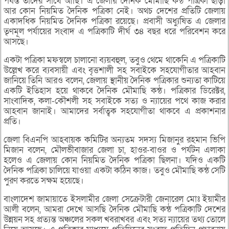
পর্যন্ত তাদের সাথে আছি। এ জেলায় দৈনিক মৌমাছি কন্ঠ পত্রিকা ছাড়া
আর কোন নিয়মিত দৈনিক পত্রিকা নেই। অথচ দেশের প্রতিটি জেলায়
একাদধিক নিয়মিত দৈনিক পত্রিকা রয়েছে। প্রবাসী অধ্যুষিত এ জেলার
তৃণমূল পর্যায়ের সংবাদ এ পত্রিকাটি দীর্ঘ ৩৪ বছর ধরে পরিবেশন করে
আসছে।
একটা পত্রিকা মফস্বলে চালানো ব্যয়বহুল, তবুও থেমে থাকেনি এ পত্রিকাটি
উল্লেখ করে ব্যবসায়ী এবং বৃত্তশালী সহ সবাইকে সহযোগীতার আহবান
জানিয়ে তিনি আরও বলেন, জেলায় স্থানীয় দৈনিক পত্রিকার শুন্যতা কাটিয়ে
একটি ইতিহাস হয়ে থাকবে দৈনিক মৌমাছি কন্ঠ। পত্রিকার ডিরেক্টর,
সাংবাদিক, কলা-কৌশলী সহ সবাইকে সত্য ও ন্যায়ের পথে কাজ করার
আহবান জানাই। আমাদের সর্বাত্বক সহযোগীতা থাকবে এ প্রকাশনার
প্রতি।
জেলা বিএনপি আহবায়ক কমিটির অন্যতম সদস্য মিজানুর রহমান ভিপি
মিজান বলেন, মৌলভীবাজার জেলা চা, হাওর-বাওর ও পর্যটন এলাকা
হলেও এ জেলায় কোন নিয়মিত দৈনিক পত্রিকা ছিলনা। যদিও একটি
দৈনিক পত্রিকা চালিয়ে যাওয়া একটা কঠিন কাজ। তবুও মৌমাছি কন্ঠ সেটি
পুরণ করতে সক্ষম হয়েছে।
বাংলাদেশ জামায়াতে ইসলামীর জেলা সেক্রেটারী জেনারেল মোঃ ইয়ামীর
আলী বলেন, আমরা দেখে আসছি দৈনিক মৌমাছি কন্ঠ পত্রিকাটি দেশের
উন্নয়ন সহ প্রত্যন্ত অঞ্চলের সকল খবরাখবর এবং সত্য ন্যায়ের তথ্য তোলে