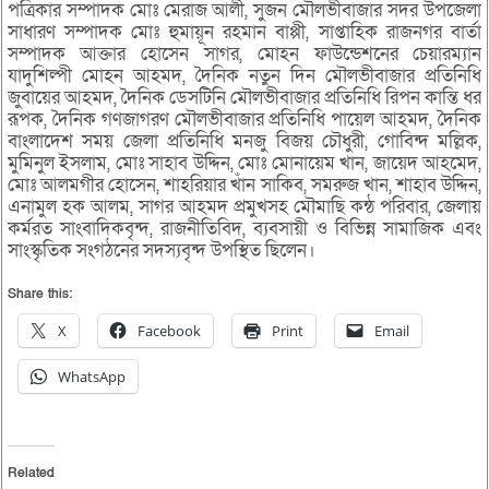
পত্রিকার সম্পাদক মোঃ মেরাজ আলী, সুজন মৌলভীবাজার সদর উপজেলা
সাধারণ সম্পাদক মোঃ হুমায়ূন রহমান বাপ্পী, সাপ্তাহিক রাজনগর বার্তা
সম্পাদক আক্তার হোসেন সাগর, মোহন ফাউন্ডেশনের চেয়ারম্যান
যাদুশিল্পী মোহন আহমদ, দৈনিক নতুন দিন মৌলভীবাজার প্রতিনিধি
জুবায়ের আহমদ, দৈনিক ডেসটিনি মৌলভীবাজার প্রতিনিধি রিপন কান্তি ধর
রূপক, দৈনিক গণজাগরণ মৌলভীবাজার প্রতিনিধি পায়েল আহমদ, দৈনিক
বাংলাদেশ সময় জেলা প্রতিনিধি মনজু বিজয় চৌধুরী, গোবিন্দ মল্লিক,
মুমিনুল ইসলাম, মোঃ সাহাব উদ্দিন, মোঃ মোনায়েম খান, জায়েদ আহমেদ,
মোঃ আলমগীর হোসেন, শাহরিয়ার খাঁন সাকিব, সমরুজ খান, শাহাব উদ্দিন,
এনামুল হক আলম, সাগর আহমদ প্রমুখসহ মৌমাছি কন্ঠ পরিবার, জেলায়
কর্মরত সাংবাদিকবৃন্দ, রাজনীতিবিদ, ব্যবসায়ী ও বিভিন্ন সামাজিক এবং
সাংস্কৃতিক সংগঠনের সদস্যবৃন্দ উপস্থিত ছিলেন।
Share this:
X
Facebook
Print
Email
WhatsApp
Related