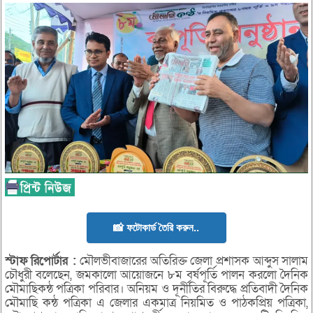
📸 ফটোকার্ড তৈরি করুন..
স্টাফ
রিপোর্টার
:
মৌলভীবাজারের অতিরিক্ত জেলা প্রশাসক আব্দুস সালাম
চৌধুরী বলেছেন, জমকালো আয়োজনে ৮ম বর্ষপূর্তি পালন করলো দৈনিক
মৌমাছিকন্ঠ পত্রিকা পরিবার। অনিয়ম ও দূর্নীতির বিরুদ্ধে প্রতিবাদী দৈনিক
মৌমাছি কন্ঠ পত্রিকা এ জেলার একমাত্র নিয়মিত ও পাঠকপ্রিয় পত্রিকা,