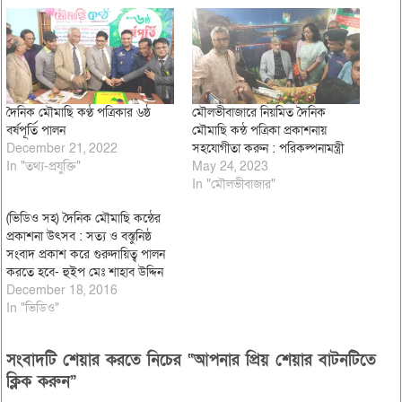
দৈনিক মৌমাছি কণ্ঠ পত্রিকার ৬ষ্ঠ
মৌলভীবাজারে নিয়মিত দৈনিক
বর্ষপূর্তি পালন
মৌমাছি কন্ঠ পত্রিকা প্রকাশনায়
December 21, 2022
সহযোগীতা করুন : পরিকল্পনামন্ত্রী
In "তথ্য-প্রযুক্তি"
May 24, 2023
In "মৌলভীবাজার"
(ভিডিও সহ) দৈনিক মৌমাছি কন্ঠের
প্রকাশনা উৎসব : সত্য ও বস্তুনিষ্ঠ
সংবাদ প্রকাশ করে গুরুদায়িত্ব পালন
করতে হবে- হুইপ মেঃ শাহাব উদ্দিন
December 18, 2016
In "ভিডিও"
সংবাদটি শেয়ার করতে নিচের “আপনার প্রিয় শেয়ার বাটনটিতে
ক্লিক করুন”