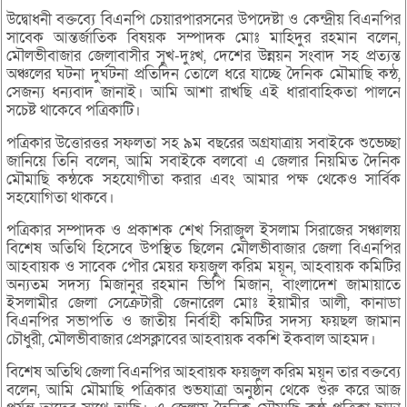
উদ্বোধনী বক্তব্যে বিএনপি চেয়ারপারসনের উপদেষ্টা ও কেন্দ্রীয় বিএনপির
সাবেক আন্তর্জাতিক বিষয়ক সম্পাদক মোঃ মাহিদুর রহমান বলেন,
মৌলভীবাজার জেলাবাসীর সুখ-দুঃখ, দেশের উন্নয়ন সংবাদ সহ প্রত্যন্ত
অঞ্চলের ঘটনা দুর্ঘটনা প্রতিদিন তোলে ধরে যাচ্ছে দৈনিক মৌমাছি কন্ঠ,
সেজন্য ধন্যবাদ জানাই। আমি আশা রাখছি এই ধারাবাহিকতা পালনে
সচেষ্ট থাকেবে পত্রিকাটি।
পত্রিকার উত্তোরত্তর সফলতা সহ ৯ম বছরের অগ্রযাত্রায় সবাইকে শুভেচ্ছা
জানিয়ে তিনি বলেন, আমি সবাইকে বলবো এ জেলার নিয়মিত দৈনিক
মৌমাছি কন্ঠকে সহযোগীতা করার এবং আমার পক্ষ থেকেও সার্বিক
সহযোগিতা থাকবে।
পত্রিকার সম্পাদক ও প্রকাশক শেখ সিরাজুল ইসলাম সিরাজের সঞ্চালয়
বিশেষ অতিথি হিসেবে উপস্থিত ছিলেন মৌলভীবাজার জেলা বিএনপির
আহবায়ক ও সাবেক পৌর মেয়র ফয়জুল করিম ময়ূন, আহবায়ক কমিটির
অন্যতম সদস্য মিজানুর রহমান ভিপি মিজান, বাংলাদেশ জামায়াতে
ইসলামীর জেলা সেক্রেটারী জেনারেল মোঃ ইয়ামীর আলী, কানাডা
বিএনপির সভাপতি ও জাতীয় নির্বাহী কমিটির সদস্য ফয়ছল জামান
চৌধুরী, মৌলভীবাজার প্রেসক্লাবের আহবায়ক বকশি ইকবাল আহমদ।
বিশেষ অতিথি জেলা বিএনপির আহবায়ক ফয়জুল করিম ময়ূন তার বক্তব্যে
বলেন, আমি মৌমাছি পত্রিকার শুভযাত্রা অনুষ্ঠান থেকে শুরু করে আজ