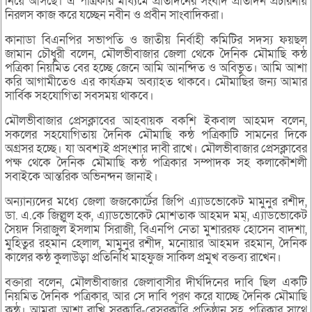
নিয়ে আসছে। এ পত্রিকার মাধ্যমে প্রতিদিনের সংবাদ প্রতিদিন প্রচারনায়
নিরলস কাজ করে যচ্ছেন নবীন ও প্রবীন সাংবাদিকরা।
কানাডা বিএনপির সভাপতি ও জাতীয় নির্বাহী কমিটির সদস্য ফয়ছল
জামান চৌধুরী বলেন, মৌলভীবাজার জেলা থেকে দৈনিক মৌমাছি কন্ঠ
পত্রিকা নিয়মিত বের হচ্ছে জেনে আমি আনন্দিত ও অবিভুত। আমি আশা
করি আগামীতেও এর কার্যক্রম অব্যাহত থাকবে। মৌমাছির জন্য আমার
সার্বিক সহযোগিতা সবসময় থাকবে।
মৌলভীবাজার প্রেসক্লাবের আহবায়ক বকশি ইকবাল আহমদ বলেন,
সকলের সহযোগিতায় দৈনিক মৌমাছি কন্ঠ পত্রিকাটি সামনের দিকে
অগ্রসর হচ্ছে। যা অবশ্যই প্রসংশার দাবী রাখে। মৌলভীবাজার প্রেসক্লাবের
পক্ষ থেকে দৈনিক মৌমাছি কন্ঠ পত্রিকার সম্পাদক সহ কলাকৌশলী
সবাইকে আন্তরিক অভিনন্দন জানাই।
অন্যান্যদের মধ্যে জেলা জজকোর্টের জিপি এ্যাডভোকেট মামুনুর রশীদ,
ডা. এ.কে জিল্লুল হক, এ্যাডভোকেট মোশতাক আহমদ মম্, এ্যাডভোকেট
সৈয়দ সিরাজুল ইসলাম সিরাজী, বিএনপি নেতা মুশাররফ হোসেন বাদশা,
মুহিতুর রহমান হেলাল, মামুনুর রশীদ, মনোয়ার আহমদ রহমান, দৈনিক
কালের কন্ঠ কুলাউড়া প্রতিনিধি মাহফুজ সাকিল প্রমুখ বক্তব্য রাখেন।
বক্তারা বলেন, মৌলভীবাজার জেলাবাসীর দীর্ঘদিনের দাবি ছিল একটি
নিয়মিত দৈনিক পত্রিকার, আর সে দাবি পূরণ করে যাচ্ছে দৈনিক মৌমাছি
কন্ঠ। আমরা আশা রাখি সরকারি-বেসরকারি প্রতিষ্ঠান সহ পত্রিকার সাথে