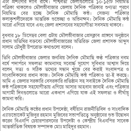
এটা প্রশংসার দাবি রাখে। পাশ্ববর্তী জেলাগুলোতে ১০-১৫টি নিয়মিত
পত্রিকা থাকলেও মৌলভীবাজার জেলায় দৈনিক পত্রিকার শুণ্যতা পূরণে
নিয়মিত বের হচ্ছে দৈনিক মৌমাছি কন্ঠ। সেজন্য পত্রিকার
কলাকুশলীদেরকে আন্তরিক শুভেচ্ছা ও অভিনন্দন। দৈনিক মৌমাছি কন্ঠ
আরো এগিয়ে যাবে এবং জেলা প্রশাসনের সহযোগীতা সবসময় থাকবে।
বুধবার ১৮ ডিসেম্বর বেলা ৩টায় মৌলভীবাজার প্রেসক্লাব প্রাঙ্গণে অনুষ্ঠানে
প্রধান অতিথির বক্তব্যে মৌলভীবাজারের অতিরিক্ত জেলা প্রশাসক আব্দুস
সালাম চৌধুরী উপরোক্ত কথাগুলো বলেন।
তিনি মৌলভীবাজার জেলার জনপ্রিয় দৈনিক মৌমাছি কণ্ঠ পত্রিকার নবম
বর্ষে পদার্পনে সফলতা কামনাসহ সবোর্চ্চ সুযোগ সুবিধার আশ্বাস দিয়ে
বলেন, সত্য ও সঠিক তথ্যের সন্ধান খুঁজে বের করাই সংবাদপত্র ও
সাংবাদিকদের প্রধান কাজ। দৈনিক মৌমাছি কন্ঠ পত্রিকাও তা-ই করছে।
আমি এ জেলার সরকারি বেসরকারি প্রতিষ্ঠান সহ সবাইকে দৈনিক মৌমাছি
কন্ঠ পত্রিকাকে সহযোগীতায় এগিয়ে আসার আহবান জানাই এবং পত্রিকার
আগামী দিনগুলোতে আরো একধাপ এগিয়ে যাক এই সফলতা ও দীর্ঘায়ূ
কামনা করি।
দৈনিক মৌমাছি কন্ঠের প্রধান উপদেষ্ঠা, বর্ষীয়ান রাজনীতিবিদ ও সাংবাদিক
এ্যাডভোকেট মুজিবুর রহমান মুজিবের সভাপতিত্বে অনুষ্ঠানের শুভ উদ্বোধন
করেন বিএনপি চেয়ারপারসনের উপদেষ্টা ও কেন্দ্রীয় বিএনপির সাবেক
আন্তর্জাতিক বিষয়ক সম্পাদক মোঃ মাহিদুর রহমান।