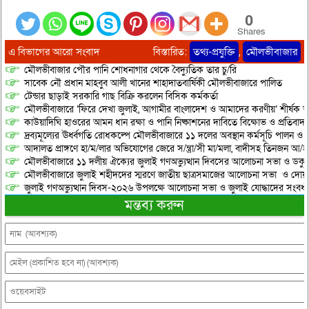
0
Shares
এ বিভাগের আরো সংবাদ
বিস্তারিত:
তথ্য-প্রযুক্তি
,
মৌলভীবাজার
মৌলভীবাজার পৌর পানি শোধনাগার থেকে বৈদ্যুতিক তার চু/রি
সাবেক নৌ প্রধান মাহবুব আলী খানের শাহাদাতবার্ষিকী মৌলভীবাজারে পালিত
টেন্ডার ছাড়াই সরকারি গাছ বিক্রি করলেন বিসিক কর্মকর্তা
মৌলভীবাজারে ‘ফিরে দেখা জুলাই, আগামীর বাংলাদেশ ও আমাদের করণীয়’ শীর্ষক আ
কাউয়াদিঘি হাওরের আমন ধান রক্ষা ও পানি নিষ্কাশনের দাবিতে বিক্ষোভ ও প্রতিবাদ
দ্রব্যমূল্যের ঊর্ধ্বগতি রোধকল্পে মৌলভীবাজারে ১১ দলের অবস্থান কর্মসূচি পালন ও স
আদালত প্রাঙ্গণে হা/ম/লার অভিযোগের জেরে স/ন্ত্রা/সী মা/মলা, বাদীসহ তিনজন আ/হ
মৌলভীবাজারে ১১ দলীয় ঐক্যের জুলাই গণঅভ্যুত্থান দিবসের আলোচনা সভা ও ডকুমেন্
মৌলভীবাজারে জুলাই শহীদদের স্মরণে জাতীয় ছাত্রসমাজের আলোচনা সভা ও দোয়
জুলাই গণঅভ্যুত্থান দিবস-২০২৬ উপলক্ষে আলোচনা সভা ও জুলাই যোদ্ধাদের সংবর্ধ
মন্তব্য করুন