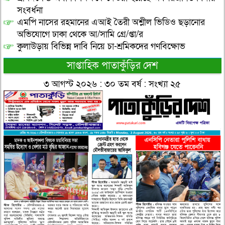
সংবর্ধনা
এমপি নাসের রহমানের এআই তৈরী অশ্লীল ভিডিও ছড়ানোর
অভিযোগে ঢাকা থেকে আ/সামি গ্রে/প্তা/র
কুলাউড়ায় বিভিন্ন দাবি নিয়ে চা-শ্রমিকদের গণবিক্ষোভ
সাপ্তাহিক পাতাকুঁড়ির দেশ
৩ আগস্ট ২০২৬ : ৩০ তম বর্ষ : সংখ্যা ২৫