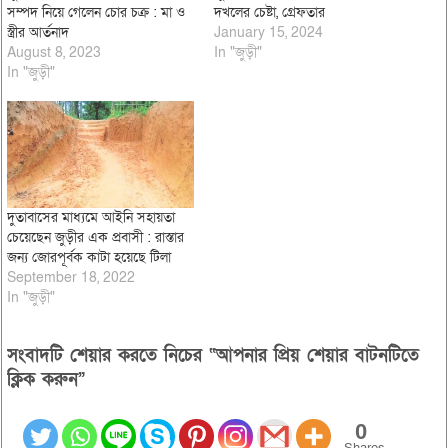
সম্পদ নিয়ে গেলেন চোর চক্র : মা ও
দখলের চেষ্টা, গ্রেফতার
স্ত্রীর আর্তনাদ
January 15, 2024
August 8, 2023
In "জুড়ী"
In "জুড়ী"
দুতাবাসের মাধ্যমে আইনি সহায়তা
চেয়েছেন জুড়ীর এক প্রবাসী : রাস্তার
জন্য জোরপূর্বক কাটা হয়েছে টিলা
September 18, 2022
In "জুড়ী"
সংবাদটি শেয়ার করতে নিচের “আপনার প্রিয় শেয়ার বাটনটিতে
ক্লিক করুন”
0
Shares