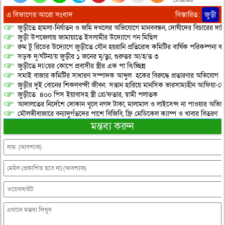
এ বিভাগের আরো সংবাদ
বিস্তারিত:
জুড়ী
জুড়ীতে হামলা-নির্যাতন ও জমি দখলের অভিযোগে মানববন্ধন, দোষীদের বিচারের দাব
জুড়ী উপজেলায় জামায়াতে ইসলামীর উদ্যোগে গন মিছিল
রুম টু রিডের উদ্যোগে জুড়ীতে যৌন হয়রানি প্রতিরোধ কমিটির বার্ষিক পরিকল্পনা কর
সড়ক দূ/র্ঘটনা/য় জুড়ীর ১ জনের মৃ/ত্যু, গুরুতর আ/হ/ত ৩
জুড়ীতে দা/য়ের কোপে প্রবাসীর স্ত্রীর এক পা বি/চ্ছিন্ন
সমাই বাজার কমিটির সাধারণ সম্পাদক আব্দুল হকের বিরুদ্ধে প্রতারণার অভিযোগ
জুড়ীর দুই বোনের শিকলবন্দী জীবন: সন্তান হারিয়ে মানসিক ভারসাম্যহীন আফিয়া-র
জুড়ীতে ৪০০ পিস ইয়াবাসহ স্ত্রী গ্রে/ফতার, স্বামী পলাতক
আদালতের নির্দেশে দোকান খুলে নগদ টাকা, মালামাল ও লাইসেন্স না পাওয়ার অভিযোগ, 
মৌলভীবাজারে বন্যাদুর্গতদের পাশে বিজিবি, ফ্রি মেডিকেল ক্যাম্প ও খাবার বিতরণ
মন্তব্য করুন