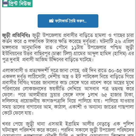
📸 ফটোকার্ড তৈরি করুন..
জুড়ী
প্রতিনিধি॥
জুড়ী উপজেলায় প্রবাসীর বাড়িতে হামলা ও গাছের চারা
কর্তন করে ৩ লক্ষাধিক টাকার ক্ষতি করেছে দূর্বৃত্তরা। ঘটনাটি ২৬ এপ্রিল
মঙ্গলবার আনুমানিক রাত পৌনে ১১টায় উপজেলার পশ্চিম জুড়ী
ইউনিয়নের উত্তর বাছিরপুর (চাক্কা টিলা) গ্রামের আব্দুল হামিদ (হাসিম) এর
পুত্র দুবাই প্রবাসী আজিম উদ্দিনের বাড়িতে ঘটেছে।
এলাকাবাসী ও প্রত্যক্ষদর্শী সূত্রে জানা গেছে, ওই দিন রাতে ৩০-৩৫ জনের
একদল দূর্বৃত্ত লাঠিসোটা, দেশীয় অস্ত্র ও ইট পাটকেল নিয়ে বাড়িতে গিয়ে
প্রবাসীর বিল্ডিং ঘরের জানালার কাচ ভেঙ্গে ঘরে প্রবেশ করে অস্ত্রের মুখে
পরিবারের লোকজনদের ভয়ভীতি দেখিয়ে আসবাব পত্র তছনছ করে
ফেলে। পরে আলমীরার ড্রয়ার ভেঙ্গে নগদ ১লাখ ৬৫ হাজার টাকা,
দলিলসহ প্রয়োজনীয় কাগজপত্রাদি নিয়ে পালিয়ে যায়। পালিয়ে যাওয়ার
সময় তাদের বাগানের আম, কাঠাল, একাশী ও অন্যান্য জাতের গাছপালা
কেটে ফেলে যায়।
খবর পেয়ে জুড়ী থানা এসআই ইব্রাহিম আলীর নেতৃত্বে এক পুলিশ
ঘটনাস্থল পরিদর্শন করে করেন। পরদিন সকালে জুড়ী উপজেলা পরিষদের