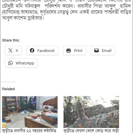
চেয়ারম্যান গুলশানারা চৌধুরী মিলি ও ভাইস চেয়ারম্যান কিশোর রায়
চৌধুরী মনি ঘটনাস্থল পরিদর্শন করেন। প্রবাসীর পিতা আব্দুল হামিদ
(হাসিমের) ভাষ্যমতে, দূর্বৃত্তদের নেতৃত্ব দেন একই গ্রামের পার্শ্ববর্তী বাড়ির
আবুল কাশেম ড্রাইভার।
Share this:
X
Facebook
Print
Email
WhatsApp
Related
জুড়ীতে প্রবাসীর ২২ বছরের কষ্টার্জিত
জুড়ীতে দেয়াল ভেঙ্গে জোড় করে বাড়ী