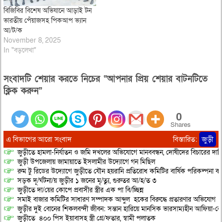
বিজিবির বিশেষ অভিযানে আড়াই টন
ভারতীয় পেঁয়াজসহ পিকআপ ভ্যান
আ/ট/ক
November 8, 2025
In "বড়লেখা"
সংবাদটি শেয়ার করতে নিচের “আপনার প্রিয় শেয়ার বাটনটিতে
ক্লিক করুন”
0
Shares
এ বিভাগের আরো সংবাদ
বিস্তারিত:
জুড়ী
জুড়ীতে হামলা-নির্যাতন ও জমি দখলের অভিযোগে মানববন্ধন, দোষীদের বিচারের দাব
জুড়ী উপজেলায় জামায়াতে ইসলামীর উদ্যোগে গন মিছিল
রুম টু রিডের উদ্যোগে জুড়ীতে যৌন হয়রানি প্রতিরোধ কমিটির বার্ষিক পরিকল্পনা কর
সড়ক দূ/র্ঘটনা/য় জুড়ীর ১ জনের মৃ/ত্যু, গুরুতর আ/হ/ত ৩
জুড়ীতে দা/য়ের কোপে প্রবাসীর স্ত্রীর এক পা বি/চ্ছিন্ন
সমাই বাজার কমিটির সাধারণ সম্পাদক আব্দুল হকের বিরুদ্ধে প্রতারণার অভিযোগ
জুড়ীর দুই বোনের শিকলবন্দী জীবন: সন্তান হারিয়ে মানসিক ভারসাম্যহীন আফিয়া-র
জুড়ীতে ৪০০ পিস ইয়াবাসহ স্ত্রী গ্রে/ফতার, স্বামী পলাতক