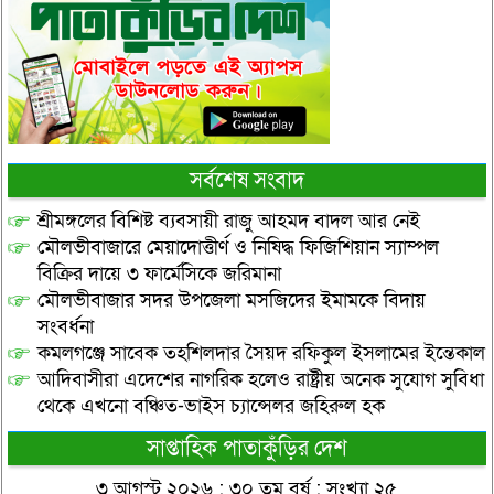
সর্বশেষ সংবাদ
শ্রীমঙ্গলের বিশিষ্ট ব্যবসায়ী রাজু আহমদ বাদল আর নেই
মৌলভীবাজারে মেয়াদোত্তীর্ণ ও নিষিদ্ধ ফিজিশিয়ান স্যাম্পল
বিক্রির দায়ে ৩ ফার্মেসিকে জরিমানা
মৌলভীবাজার সদর উপজেলা মসজিদের ইমামকে বিদায়
সংবর্ধনা
কমলগঞ্জে সাবেক তহশিলদার সৈয়দ রফিকুল ইসলামের ইন্তেকাল
আদিবাসীরা এদেশের নাগরিক হলেও রাষ্ট্রীয় অনেক সুযোগ সুবিধা
থেকে এখনো বঞ্চিত-ভাইস চ্যান্সেলর জহিরুল হক
সাপ্তাহিক পাতাকুঁড়ির দেশ
৩ আগস্ট ২০২৬ : ৩০ তম বর্ষ : সংখ্যা ২৫