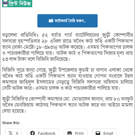
📸 ফটোকার্ড তৈরি করুন..
বড়লেখা প্রতিনিধি॥ ৫২ বর্ডার গার্ড ব্যাটেলিয়নের জুড়ী কোম্পানীর
সদস্যরা বৃহস্পতিবার ২৮ এপ্রিল রাতে অবৈধ কাঠ ভর্তি একটি পিকআপ
ভ্যান (ঢাকা-মেট্টো-১৮-৩৯৩৬) আটক করেছে। এসময় পিকআপের চালক
ও পাচারকারীরা পালিয়ে যায়। আটক কাঠ ও পিকআপের সিজার মূল্য প্রায়
২৩ লাখ টাকা বলে বিজিবি জানিয়েছে।
বিজিবি সুত্রে জানা গেছে, জুড়ী উপজেলার কুচাই চা বাগান এলাকা থেকে
অবৈধ কাঠ ভর্তি একটি পিকআপ ভ্যান যাওয়ার গোপন সংবাদে টহল
কমান্ডার জাহিদুল ইসলামের নেতৃত্বে বিজিবি সদস্যরা অভিযান চালিয়ে
সেটি আটক করে। এসময় চালক ও কাঠ পাচারকারীরা পালিয়ে যায়।
জুড়ী বিজিবি’র কোম্পানী কমান্ডার মো. মোতালেব জানান, প্রায় ৮০ ঘনফুট
অবৈধ মেনজিয়াম কাঠসহ পিকআপ ভ্যান আটক করে বন আইনে মামলা
দেয়া হয়েছে।
Share this:
X
Facebook
Print
Email