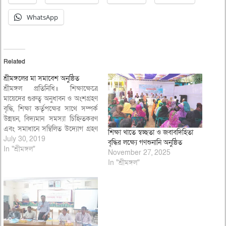
WhatsApp
Related
শ্রীমঙ্গলের মা সমাবেশ অনুষ্ঠিত
শ্রীমঙ্গল প্রতিনিধি॥ শিক্ষাক্ষেত্রে
মায়েদের গুরুত্ব অনুধাবন ও অংশগ্রহণ
বৃদ্ধি, শিক্ষা কর্তৃপক্ষের সাথে সম্পর্ক
উন্নয়ন, বিদ্যমান সমস্যা চিহ্নিতকরণ
এবং সমাধানে সম্বিলিত উদ্যোগ গ্রহণ
শিক্ষা খাতে স্বচ্ছতা ও জবাবদিহিতা
উপলক্ষ্যে মৌলভীবাজারের শ্রীমঙ্গলে
July 30, 2019
বৃদ্ধির লক্ষ্যে গণশুনানি অনুষ্ঠিত
অনুষ্ঠিত হয়েছে মা সমাবেশ। ২৯
In "শ্রীমঙ্গল"
November 27, 2025
জুলাই সোমবার সকালে উপজেলার
In "শ্রীমঙ্গল"
বরুনা এলাকার বরুনা ফয়জুর রহমান
সরকারি প্রাথমিক বিদ্যালয়ে সনাক
(সচেতন নাগরিক কমিটি) সহযোগিতায়
মা সমাবেশের আয়োজন…