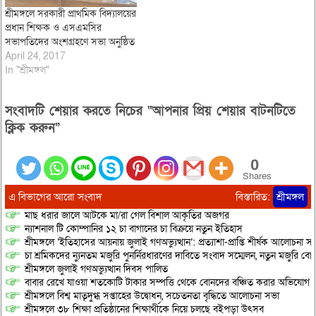
শ্রীমঙ্গলে সরকারী প্রাথমিক বিদ্যালয়ের
প্রধান শিক্ষক ও এসএমসির
সভাপতিদের অংশগ্রহণে সভা অনুষ্ঠিত
April 24, 2017
In "শ্রীমঙ্গল"
সংবাদটি শেয়ার করতে নিচের “আপনার প্রিয় শেয়ার বাটনটিতে
ক্লিক করুন”
0
Shares
এ বিভাগের আরো সংবাদ
বিস্তারিত:
শ্রীমঙ্গল
মাছ ধরার জালে আটকে মা/রা গেল বিশাল আকৃতির অজগর
ন্যাশনাল টি কোম্পানির ১২ চা বাগানের চা বিক্রয়ে নতুন ইতিহাস
শ্রীমঙ্গলে ‘ইতিহাসের আয়নায় জুলাই গণঅভ্যুত্থান’: প্রত্যাশা-প্রাপ্তি শীর্ষক আলোচনা
চা শ্রমিকদের ন্যুনতম মজুরি পুনর্নিরধারণের দাবিতে সংবাদ সম্মেলন, নতুন মজুরি বো
শ্রীমঙ্গলে জুলাই গণঅভ্যুত্থান দিবস পালিত
বাবার রেখে যাওয়া শতকোটি টাকার সম্পত্তি থেকে বোনদের বঞ্চিত করার অভিযোগ
শ্রীমঙ্গলে বিশ্ব মাতৃদুগ্ধ সপ্তাহের উদ্বোধন, সচেতনতা বৃদ্ধিতে আলোচনা সভা
শ্রীমঙ্গলে ৩৮ শিক্ষা প্রতিষ্ঠানের শিক্ষার্থীকে নিয়ে চলছে বইপড়া উৎসব