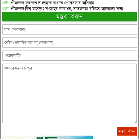
শ্রীমঙ্গলে ফুটপাত দখলমুক্ত রাখতে পৌরসভার অভিযান
শ্রীমঙ্গলে বিশ্ব মাতৃদুগ্ধ সপ্তাহের উদ্বোধন, সচেতনতা বৃদ্ধিতে আলোচনা সভা
মন্তব্য করুন