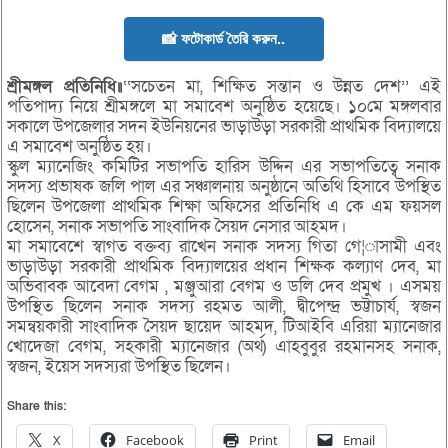
📸 ফটোকার্ড তৈরি করুন..
শ্রীমঙ্গল প্রতিনিধি॥
‘‘সচেতন মা, শিক্ষিত সন্তান ও উন্নত দেশ’’ এই
পতিপাদ্য নিয়ে শ্রীমঙ্গলে মা সমাবেশ অনুষ্ঠিত হয়েছে। ১০মে মঙ্গলবার
সকালে উপজেলার সদন ইউনিয়নের ভাড়াউড়া সরকারী প্রাথমিক বিদ্যালয়ে
এ সমাবেশ অনুষ্ঠিত হয়।
স্কুল ম্যানেজিং কমিটির সভাপতি হারিস উদ্দিন এর সভাপতিত্বে সনাক
সদস্য প্রভাষক জলি পাল এর সঞ্চালনায় অনুষ্ঠানে অতিথি হিসাবে উপস্থিত
ছিলেন উপজেলা প্রাথমিক শিক্ষা অফিসের প্রতিনিধি এ কে এম ফয়সল
হোসেন, সনাক সভাপতি সাংবাদিক সৈয়দ নেসার আহমদ।
মা সমাবেশে স্বাগত বক্তব্য রাখেন সনাক সদস্য গিতা গে¦াসামী এবং
ভাড়াউড়া সরকারী প্রাথমিক বিদ্যালয়ের প্রধান শিক্ষক কল্যাণ দেব, মা
অভিবাবক আবেদা বেগম , মঞ্জুআরা বেগম ও ডলি দেব প্রমুখ । এসময়
উপস্থিত ছিলেন সনাক সদস্য রহমত আলী, দ্বীপেন্দ্র ভট্টাচার্য, স্বজন
সমন্বয়কারী সাংবাদিক সৈয়দ ছায়েদ আহমদ, টিআইবি এরিয়া ম্যানেজার
খোদেজা বেগম, সহকারী ম্যানেজার (অর্থ) এাহবুবুর রহমানসহ সনাক,
স্বজন, ইয়েস সদস্যরা উপস্থিত ছিলেন।
Share this:
X
Facebook
Print
Email