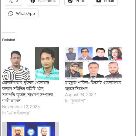
X
Facebook
Print
Email
WhatsApp
Related
মৌলভীবাজার ফুটবল খেলোয়াড়
মাহফুজ শাকিল॥ ক্রিকেট ওয়েলফেয়ার
কল্যাণ সমিতির কমিটি গঠন,
অ্যাসোসিয়েশন…
সভাপতি-জুনেদ, সাধারণ সম্পাদক-
August 24, 2022
গাজী আবেদ
In "কুলাউড়া"
November 12, 2025
In "মৌলভীবাজার"