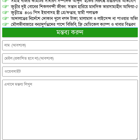
সমাই বাজার কমিটির সাধারণ সম্পাদক আব্দুল হকের বিরুদ্ধে প্রতারণার অভিযোগ
জুড়ীর দুই বোনের শিকলবন্দী জীবন: সন্তান হারিয়ে মানসিক ভারসাম্যহীন আফিয়া-র
জুড়ীতে ৪০০ পিস ইয়াবাসহ স্ত্রী গ্রে/ফতার, স্বামী পলাতক
আদালতের নির্দেশে দোকান খুলে নগদ টাকা, মালামাল ও লাইসেন্স না পাওয়ার অভিযোগ, 
মৌলভীবাজারে বন্যাদুর্গতদের পাশে বিজিবি, ফ্রি মেডিকেল ক্যাম্প ও খাবার বিতরণ
মন্তব্য করুন