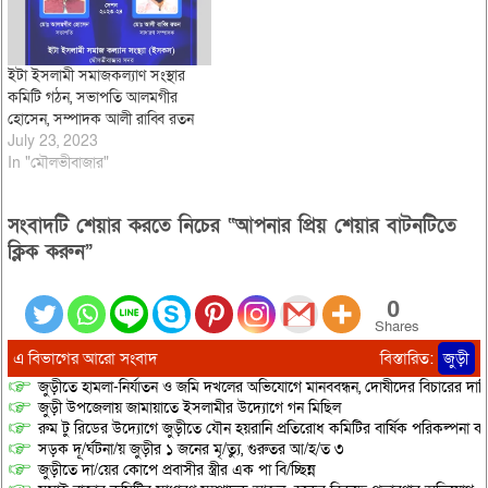
ইটা ইসলামী সমাজকল্যাণ সংস্থার
কমিটি গঠন, সভাপতি আলমগীর
হোসেন, সম্পাদক আলী রাব্বি রতন
July 23, 2023
In "মৌলভীবাজার"
সংবাদটি শেয়ার করতে নিচের “আপনার প্রিয় শেয়ার বাটনটিতে
ক্লিক করুন”
0
Shares
এ বিভাগের আরো সংবাদ
বিস্তারিত:
জুড়ী
জুড়ীতে হামলা-নির্যাতন ও জমি দখলের অভিযোগে মানববন্ধন, দোষীদের বিচারের দাব
জুড়ী উপজেলায় জামায়াতে ইসলামীর উদ্যোগে গন মিছিল
রুম টু রিডের উদ্যোগে জুড়ীতে যৌন হয়রানি প্রতিরোধ কমিটির বার্ষিক পরিকল্পনা কর
সড়ক দূ/র্ঘটনা/য় জুড়ীর ১ জনের মৃ/ত্যু, গুরুতর আ/হ/ত ৩
জুড়ীতে দা/য়ের কোপে প্রবাসীর স্ত্রীর এক পা বি/চ্ছিন্ন