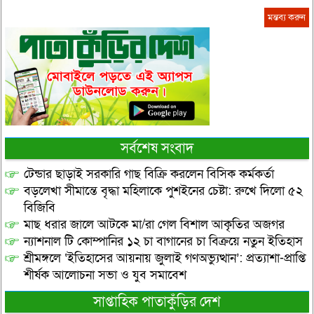
সর্বশেষ সংবাদ
টেন্ডার ছাড়াই সরকারি গাছ বিক্রি করলেন বিসিক কর্মকর্তা
বড়লেখা সীমান্তে বৃদ্ধা মহিলাকে পুশইনের চেষ্টা: রুখে দিলো ৫২
বিজিবি
মাছ ধরার জালে আটকে মা/রা গেল বিশাল আকৃতির অজগর
ন্যাশনাল টি কোম্পানির ১২ চা বাগানের চা বিক্রয়ে নতুন ইতিহাস
শ্রীমঙ্গলে ‘ইতিহাসের আয়নায় জুলাই গণঅভ্যুত্থান’: প্রত্যাশা-প্রাপ্তি
শীর্ষক আলোচনা সভা ও যুব সমাবেশ
সাপ্তাহিক পাতাকুঁড়ির দেশ