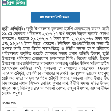
📸 ফটোকার্ড তৈরি করুন..
জুড়ী প্রতিনিধি॥
জুড়ী উপজেলার ফুলতলা ইউপি চেয়ারম্যান ফয়াজ আলী
২৯ মে রোববার পরিষদের ২০১৬-১৭ অর্থ বছরের উন্নয়ন বাজেট ঘোষণা
করেছেন। বাজেটে ২,০২৫৬,৫০৭ টাকা আয়, ২,০১,৫৯,৫৩০ টাকা ব্যয়
এবং ৯৬,৯৭৭ টাকা উদ্বৃত্ব ধরেছেন। ইউনিয়ন আওয়ামীলীগের সভাপতি
মখদ্দছ আলী মায়া মিয়ার সভাপতিত্বে ও ইউপি সদস্য স্বপন মল্লিকের
পরিচালনায় অনুষ্ঠিত বাজেট ঘোষনার সভায় প্রধান অতিথি ছিলেন, জুড়ী
উপজেলা পরিষদের চেয়ারম্যান গুলশানারা মিলি। বিশেষ অতিথি ছিলেন
উপজেলা আওয়ামীলীগের আহবায়ক আলহাজ্ব আজির উদ্দিন, মহিলা ভাইস
চেয়ারম্যান রনঞ্জিতা শর্মা, ফুলতলা চা বাগানের ব্যবস্থাপক এফজাল
আহমদ চৌধুরী, রাজকী চা বাগানের সহকারী ব্যবস্থাপক তারেক মাহমুদ,
শ্রেষ্ট কর দাতা আব্দুল ওয়াহিদ চৌধুরী শিহাব, ফুলতলা বশির উল্লাহ উচ্চ
বিদ্যালয়ের প্রধান শিক্ষক রনজিৎ কুমার নাথ, ইউপি সদস্য দছির উদ্দিন,
মাসুক মিয়া, সিদ্দিকুর রহমান, আছমা বেগম, তাজুল ইসলাম, জামাল উদ্দিন
সেলিম প্রমুখ।
Share this: