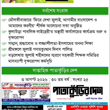
সর্বশেষ সংবাদ
মৌলভীবাজারে ‘ফিরে দেখা জুলাই, আগামীর বাংলাদেশ ও
আমাদের করণীয়’ শীর্ষক আলোচনা সভা অনুষ্ঠিত
কুলাউড়া পাবলিক লাইব্রেরী’র অস্থায়ী কার্যালয়ের কার্যক্রম শুরু ও
বৃক্ষরোপণ
সম্মান, শ্রদ্ধাবোধ ও লজ্জাশীলতা-ইসলামের অনন্য শিক্ষা
শ্রীমঙ্গলে জুলাই গণঅভ্যুত্থান দিবস পালিত
বড়লেখায় জুলাই শহীদদের স্মরণে সহকারী শিক্ষক সমিতির
মাসব্যাপী বৃক্ষরোপণ কর্মসূচি
সাপ্তাহিক পাতাকুঁড়ির দেশ
৩ আগস্ট ২০২৬ : ৩০ তম বর্ষ : সংখ্যা ২৫