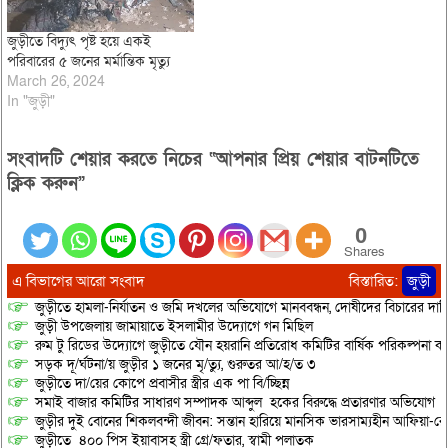
জুড়ীতে বিদ্যুৎ পৃষ্ট হয়ে একই
পরিবারের ৫ জনের মর্মান্তিক মৃত্যু
March 26, 2024
In "জুড়ী"
সংবাদটি শেয়ার করতে নিচের “আপনার প্রিয় শেয়ার বাটনটিতে
ক্লিক করুন”
0
Shares
এ বিভাগের আরো সংবাদ
বিস্তারিত:
জুড়ী
জুড়ীতে হামলা-নির্যাতন ও জমি দখলের অভিযোগে মানববন্ধন, দোষীদের বিচারের দাব
জুড়ী উপজেলায় জামায়াতে ইসলামীর উদ্যোগে গন মিছিল
রুম টু রিডের উদ্যোগে জুড়ীতে যৌন হয়রানি প্রতিরোধ কমিটির বার্ষিক পরিকল্পনা কর
সড়ক দূ/র্ঘটনা/য় জুড়ীর ১ জনের মৃ/ত্যু, গুরুতর আ/হ/ত ৩
জুড়ীতে দা/য়ের কোপে প্রবাসীর স্ত্রীর এক পা বি/চ্ছিন্ন
সমাই বাজার কমিটির সাধারণ সম্পাদক আব্দুল হকের বিরুদ্ধে প্রতারণার অভিযোগ
জুড়ীর দুই বোনের শিকলবন্দী জীবন: সন্তান হারিয়ে মানসিক ভারসাম্যহীন আফিয়া-র
জুড়ীতে ৪০০ পিস ইয়াবাসহ স্ত্রী গ্রে/ফতার, স্বামী পলাতক