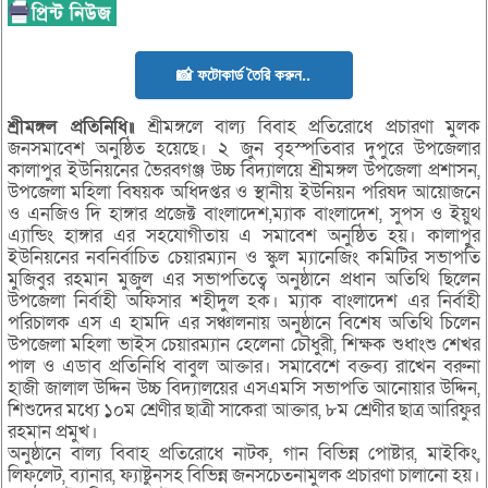
📸 ফটোকার্ড তৈরি করুন..
শ্রীমঙ্গল প্রতিনিধি॥
শ্রীমঙ্গলে বাল্য বিবাহ প্রতিরোধে প্রচারণা মুলক
জনসমাবেশ অনুষ্ঠিত হয়েছে। ২ জুন বৃহস্পতিবার দুপুরে উপজেলার
কালাপুর ইউনিয়নের ভৈরবগঞ্জ উচ্চ বিদ্যালয়ে শ্রীমঙ্গল উপজেলা প্রশাসন,
উপজেলা মহিলা বিষয়ক অধিদপ্তর ও স্থানীয় ইউনিয়ন পরিষদ আয়োজনে
ও এনজিও দি হাঙ্গার প্রজেক্ট বাংলাদেশ,ম্যাক বাংলাদেশ, সুপস ও ইয়ুথ
এ্যান্ডিং হাঙ্গার এর সহযোগীতায় এ সমাবেশ অনুষ্ঠিত হয়। কালাপুর
ইউনিয়নের নবনির্বাচিত চেয়ারম্যান ও স্কুল ম্যানেজিং কমিটির সভাপতি
মুজিবুর রহমান মুজুল এর সভাপতিত্বে অনুষ্ঠানে প্রধান অতিথি ছিলেন
উপজেলা নির্বাহী অফিসার শহীদুল হক। ম্যাক বাংলাদেশ এর নির্বাহী
পরিচালক এস এ হামদি এর সঞ্চালনায় অনুষ্ঠানে বিশেষ অতিথি চিলেন
উপজেলা মহিলা ভাইস চেয়ারম্যান হেলেনা চৌধুরী, শিক্ষক শুধাংশু শেখর
পাল ও এডাব প্রতিনিধি বাবুল আক্তার। সমাবেশে বক্তব্য রাখেন বরুনা
হাজী জালাল উদ্দিন উচ্চ বিদ্যালয়ের এসএমসি সভাপতি আনোয়ার উদ্দিন,
শিশুদের মধ্যে ১০ম শ্রেণীর ছাত্রী সাকেরা আক্তার, ৮ম শ্রেণীর ছাত্র আরিফুর
রহমান প্রমুখ।
অনুষ্ঠানে বাল্য বিবাহ প্রতিরোধে নাটক, গান বিভিন্ন পোষ্টার, মাইকিং,
লিফলেট, ব্যানার, ফ্যাষ্টুনসহ বিভিন্ন জনসচেতনামুলক প্রচারণা চালানো হয়।