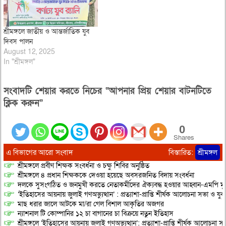
শ্রীমঙ্গলে জাতীয় ও আন্তর্জাতিক যুব
দিবস পালন
August 12, 2025
In "শ্রীমঙ্গল"
সংবাদটি শেয়ার করতে নিচের “আপনার প্রিয় শেয়ার বাটনটিতে
ক্লিক করুন”
0
Shares
এ বিভাগের আরো সংবাদ
বিস্তারিত:
শ্রীমঙ্গল
শ্রীমঙ্গলে প্রবীণ শিক্ষক সংবর্ধনা ও চক্ষু শিবির অনুষ্ঠিত
শ্রীমঙ্গলে ৪ প্রধান শিক্ষককে দেওয়া হয়েছে অবসরজনিত বিদায় সংবর্ধনা
দলকে সুসংগঠিত ও জনমুখী করতে নেতাকর্মীদের ঐক্যবদ্ধ হওয়ার আহ্বান-এমপি মু
‘ইতিহাসের আয়নায় জুলাই গণঅভ্যুত্থান’ : প্রত্যাশা-প্রাপ্তি শীর্ষক আলোচনা সভা ও যু
মাছ ধরার জালে আটকে মা/রা গেল বিশাল আকৃতির অজগর
ন্যাশনাল টি কোম্পানির ১২ চা বাগানের চা বিক্রয়ে নতুন ইতিহাস
শ্রীমঙ্গলে ‘ইতিহাসের আয়নায় জুলাই গণঅভ্যুত্থান’: প্রত্যাশা-প্রাপ্তি শীর্ষক আলোচনা