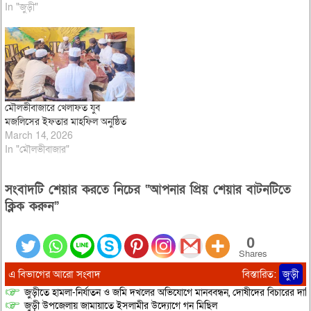
In "জুড়ী"
মৌলভীবাজারে খেলাফত যুব
মজলিসের ইফতার মাহফিল অনুষ্ঠিত
March 14, 2026
In "মৌলভীবাজার"
সংবাদটি শেয়ার করতে নিচের “আপনার প্রিয় শেয়ার বাটনটিতে
ক্লিক করুন”
0
Shares
এ বিভাগের আরো সংবাদ
বিস্তারিত:
জুড়ী
জুড়ীতে হামলা-নির্যাতন ও জমি দখলের অভিযোগে মানববন্ধন, দোষীদের বিচারের দাব
জুড়ী উপজেলায় জামায়াতে ইসলামীর উদ্যোগে গন মিছিল