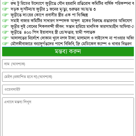
রুম টু রিডের উদ্যোগে জুড়ীতে যৌন হয়রানি প্রতিরোধ কমিটির বার্ষিক পরিকল্পনা কর
সড়ক দূ/র্ঘটনা/য় জুড়ীর ১ জনের মৃ/ত্যু, গুরুতর আ/হ/ত ৩
জুড়ীতে দা/য়ের কোপে প্রবাসীর স্ত্রীর এক পা বি/চ্ছিন্ন
সমাই বাজার কমিটির সাধারণ সম্পাদক আব্দুল হকের বিরুদ্ধে প্রতারণার অভিযোগ
জুড়ীর দুই বোনের শিকলবন্দী জীবন: সন্তান হারিয়ে মানসিক ভারসাম্যহীন আফিয়া-র
জুড়ীতে ৪০০ পিস ইয়াবাসহ স্ত্রী গ্রে/ফতার, স্বামী পলাতক
আদালতের নির্দেশে দোকান খুলে নগদ টাকা, মালামাল ও লাইসেন্স না পাওয়ার অভিযোগ, 
মৌলভীবাজারে বন্যাদুর্গতদের পাশে বিজিবি, ফ্রি মেডিকেল ক্যাম্প ও খাবার বিতরণ
মন্তব্য করুন