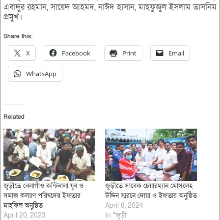
এবাদুর রহমান, সায়েদ আহমদ, নাঈদ হাসান, মাহফুজুল ইসলাম তাসনিম
প্রমুখ।
Share this:
X
Facebook
Print
Email
WhatsApp
Related
জুড়ীতে বেলাগাঁও কন্টিনালা যুব ও
জুড়ীতে সাবেক চেয়ারম্যান মোসলেহ
সমাজ কল্যাণ পরিষদের ইফতার
উদ্দিন স্মরনে দোয়া ও ইফতার অনুষ্ঠিত
মাহফিল অনুষ্ঠিত
April 8, 2024
April 20, 2023
In "জুড়ী"