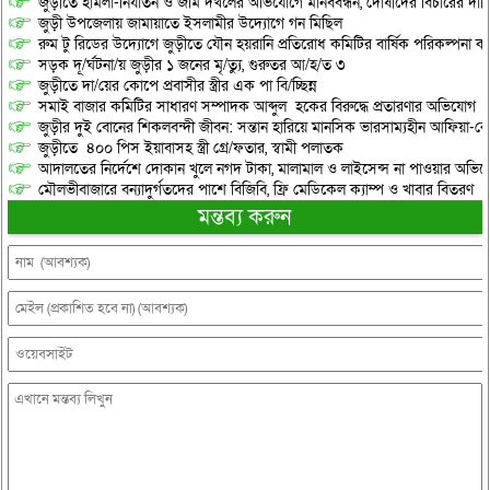
জুড়ীতে হামলা-নির্যাতন ও জমি দখলের অভিযোগে মানববন্ধন, দোষীদের বিচারের দাব
জুড়ী উপজেলায় জামায়াতে ইসলামীর উদ্যোগে গন মিছিল
রুম টু রিডের উদ্যোগে জুড়ীতে যৌন হয়রানি প্রতিরোধ কমিটির বার্ষিক পরিকল্পনা কর
সড়ক দূ/র্ঘটনা/য় জুড়ীর ১ জনের মৃ/ত্যু, গুরুতর আ/হ/ত ৩
জুড়ীতে দা/য়ের কোপে প্রবাসীর স্ত্রীর এক পা বি/চ্ছিন্ন
সমাই বাজার কমিটির সাধারণ সম্পাদক আব্দুল হকের বিরুদ্ধে প্রতারণার অভিযোগ
জুড়ীর দুই বোনের শিকলবন্দী জীবন: সন্তান হারিয়ে মানসিক ভারসাম্যহীন আফিয়া-র
জুড়ীতে ৪০০ পিস ইয়াবাসহ স্ত্রী গ্রে/ফতার, স্বামী পলাতক
আদালতের নির্দেশে দোকান খুলে নগদ টাকা, মালামাল ও লাইসেন্স না পাওয়ার অভিযোগ, 
মৌলভীবাজারে বন্যাদুর্গতদের পাশে বিজিবি, ফ্রি মেডিকেল ক্যাম্প ও খাবার বিতরণ
মন্তব্য করুন