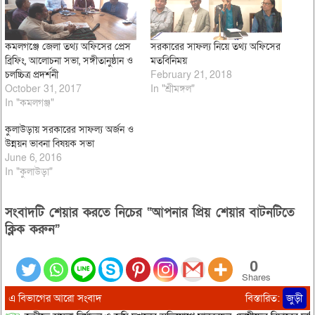
কমলগঞ্জে জেলা তথ্য অফিসের প্রেস
সরকারের সাফল্য নিয়ে তথ্য অফিসের
ব্রিফিং, আলোচনা সভা, সঙ্গীতানুষ্ঠান ও
মতবিনিময়
চলচ্চিত্র প্রদর্শনী
February 21, 2018
October 31, 2017
In "শ্রীমঙ্গল"
In "কমলগঞ্জ"
কুলাউড়ায় সরকারের সাফল্য অর্জন ও
উন্নয়ন ভাবনা বিষয়ক সভা
June 6, 2016
In "কুলাউড়া"
সংবাদটি শেয়ার করতে নিচের “আপনার প্রিয় শেয়ার বাটনটিতে
ক্লিক করুন”
0
Shares
এ বিভাগের আরো সংবাদ
বিস্তারিত:
জুড়ী