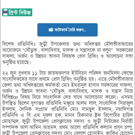
📸 ফটোকার্ড তৈরি করুন..
বিশেষ প্রতিনিধি॥ জুড়ী উপজেলায় তথ্য অধিদপ্তর মৌলভীবাজারের
আয়োজনে “যৌতুক , বাল্যবিবাহ, মাদক ও সন্ত্রাসকে না বলুন” সরকারের
সাফল্য, অর্জন ও উন্নয়ন ভাবনা বিষয়ক প্রেস ব্রিফিং ও আলোচনা সভা
অনুষ্ঠিত হয়েছে।
২২ জুন বুধবার ১১ টায় জায়ফরনগর ইউনিয়ন পরিষদ জনমিলন কেন্দ্রে
সাংবাদিকদের সাথে প্রথমে প্রেস ব্রিফিং অনুষ্ঠিত হয়। এতে মৌলভীবাজার
জেলা তথ্য অধিদপ্তরের কর্মকর্তা মোঃ ইমরানুল হাসান সরকারের সাফল্য,
অর্জন ও উন্নয়ন ভাবনা “যৌতুক, বাল্যবিবাহ, মাদক ও সন্ত্রাস নিয়ে
বিভিন্নœ বিষয় নিয়ে সাংবাদিক দের সাথে আলোচানা করেন। এসময়
উপস্থিত ছিলেন যুগান্তর প্রতিনিধি মঞ্জুরে আলম লাল, সাংবাদিক সিরাজুল
ইসলাম, দৈনিক সংগ্রাম প্রতিনিধি মোঃ সামছুল ইসলাম, নয়াদিগন্ত
প্রতিনিধি এ বি এম নূরুল হক, মানব ঠিকানার ষ্ট্রফ রিপোর্টার হারিস
মোহাম্মদ, জুড়ী উপজেলা প্রেসক্লাবের সদস্য ও জুড়ী নিউজের নির্বাহী
সম্পাদক আল আমিন আহমদ, প্রথম আলো প্রতিনিধি কল্যান প্রসূণ চম্পু,
জুড়ী উপজেলা প্রেসক্লাবের সদস্য মোঃ বেলাল হোসাইন, জাকির হোসেন