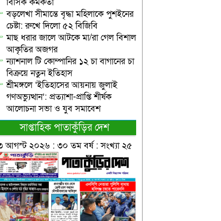
বিসিক কর্মকর্তা
বড়লেখা সীমান্তে বৃদ্ধা মহিলাকে পুশইনের
চেষ্টা: রুখে দিলো ৫২ বিজিবি
মাছ ধরার জালে আটকে মা/রা গেল বিশাল
আকৃতির অজগর
ন্যাশনাল টি কোম্পানির ১২ চা বাগানের চা
বিক্রয়ে নতুন ইতিহাস
শ্রীমঙ্গলে ‘ইতিহাসের আয়নায় জুলাই
গণঅভ্যুত্থান’: প্রত্যাশা-প্রাপ্তি শীর্ষক
আলোচনা সভা ও যুব সমাবেশ
সাপ্তাহিক পাতাকুঁড়ির দেশ
৩ আগস্ট ২০২৬ : ৩০ তম বর্ষ : সংখ্যা ২৫