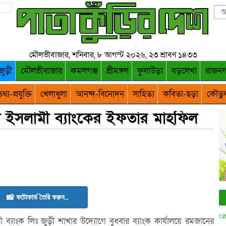
মৌলভীবাজার, শনিবার, ৮ আগস্ট ২০২৬, ২৩ শ্রাবণ ১৪৩৩
জুড়ী
মৌলভীবাজার
কমলগঞ্জ
শ্রীমঙ্গল
কুলাউড়া
বড়লেখা
রাজন
থ্য-প্রযুক্তি
খেলাধুলা
আনন্দ-বিনোদন
সাহিত্য
কবিতা-ছড়া
কৌতু
টি ইসলামী ব্যাংকের ইফতার মাহফিল
📸 ফটোকার্ড তৈরি করুন..
 ব্যাংক লিঃ জুড়ী শাখার উদ্যোগে বুধবার ব্যাংক কার্যালয়ে রমজানের