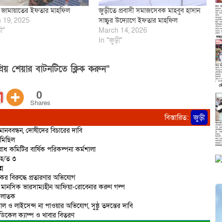
 জামায়াতের ইফতার মাহফিল
জুড়ীতে প্রবাসী সমাজসেবক মাহবুব হাসান
 19, 2025
সাচ্চুর উদ্যোগে ইফতার মাহফিল
ী"
March 14, 2026
In "জুড়ী"
িয় শেয়ার বাটনটিতে ক্লিক করুন”
0
Shares
বিস্তারিত:
জুড়ী
ানববন্ধন, দোষীদের বিচারের দাবি
 মিছিল
োধ কমিটির বার্ষিক পরিকল্পনা কর্মশালা
আ/হ/ত ৩
্ন
র বিরুদ্ধে প্রতারণার অভিযোগ
য়ে মানসিক ভারসাম্যহীন আফিয়া-রোবেনার করুণ গল্প
 পলাতক
 ও লাইসেন্স না পাওয়ার অভিযোগ, সুষ্ঠু তদন্তের দাবি
েডিকেল ক্যাম্প ও খাবার বিতরণ