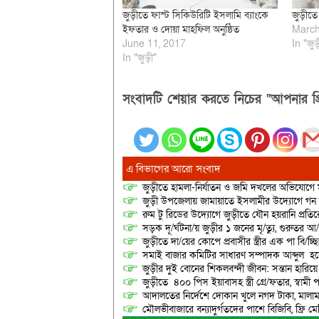
জুড়ীতে ফাস্ট সিকিউরিটি ইসলামি ব্যাংকে
জুড়ীতে
ইফতার ও দোয়া মাহফিল অনুষ্ঠিত
March
June 11, 2017
In "জুড়
In "জুড়ী"
সংবাদটি শেয়ার করতে নিচের “আপনার প্র
এ বিভাগের আরো সংবাদ
জুড়ীতে হামলা-নির্যাতন ও জমি দখলের অভিযোগে ম
জুড়ী উপজেলায় জামায়াতে ইসলামীর উদ্যোগে গন
রুম টু রিডের উদ্যোগে জুড়ীতে যৌন হয়রানি প্রতির
সড়ক দূ/র্ঘটনা/য় জুড়ীর ১ জনের মৃ/ত্যু, গুরুতর 
জুড়ীতে দা/য়ের কোপে প্রবাসীর স্ত্রীর এক পা বি/চ্ছিন
সমাই বাজার কমিটির সাধারণ সম্পাদক আব্দুল হকে
জুড়ীর দুই বোনের শিকলবন্দী জীবন: সন্তান হারি
জুড়ীতে ৪০০ পিস ইয়াবাসহ স্ত্রী গ্রে/ফতার, স্বামী
আদালতের নির্দেশে দোকান খুলে নগদ টাকা, মালামাল
মৌলভীবাজারে বন্যাদুর্গতদের পাশে বিজিবি, ফ্রি ম